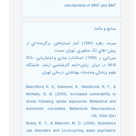
mechanisms of MMT and BMT.
منابع و مأخذ
:
سرمد، زهره (1384). آمار استنباطي: برگزيده¬اي از
روش¬هاي تک متغيري. تهران: سمت.
ميرزايي، ر. (1359). استاندارد سازي و اعتباريابي SCL-
90-R در ايران. پايان¬نامه کارشناسي ارشد، دانشگاه
علوم پزشکي وخدمات بهداشتي درماني تهران.
Blatchford, K. E., Diamond, K., Westbrook, R. F., &
McNally, G. B. (2005). Increased vulnerability to
stress following opiate exposures: Behavioral and
autonomic correlates. Behavioral Neuroscience,
119, 1034-1041.
Brady, K. T., & Malcolm, M. D. (2004). Substance
use disorders and co-occurring axies psychiatric