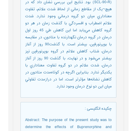
(SCL-90-R) بود. نتايج اين بررسي نشان داد که در
هيچ¬يک از مقاطع زماني از لحاظ شدت علائم، تفاوت
معناداري ميان دو گروه درماني وجود ندارد. شدت
علائم اضطراب و افسردگي با گذشت زمان در هر دو
گروه کاهش مي‌يابد اما اين کاهش طي 45 روز اول
درمان در گروه درمان نگهدارنده با متادون، در مقايسه
با بوپرنورفين، بيشتر است. با گذشت90 روز از آغاز
درمان، شتاب کاهش علائم در گروه بوپرنورفين نيز
بيشتر مي‌شود و در نهايت، با گذشت 90 روز از آغاز
درمان، شدت علائم در دو گروه تفاوت معناداري با
يکديگر ندارد. بنابراین اگرچه در کوتاه‌مدت متادون در
کاهش نشانه‌ها مؤثرتر است، اما در درازمدت تفاوتي
ميان اين دو نوع درمان وجود ندارد.
چکیده انگلیسی
:
Abstract: The purpose of the present study was to
determine the effects of Buprenorphine and