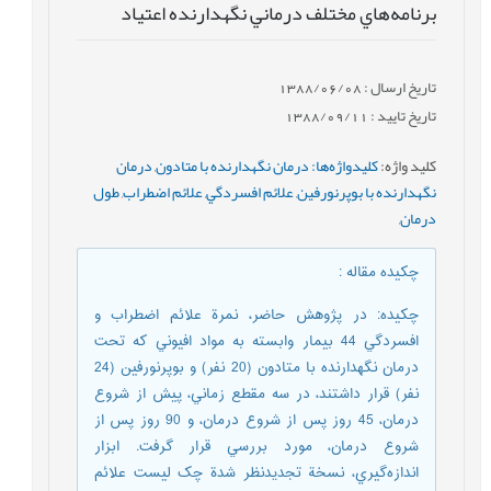
برنامه‌هاي مختلف درماني نگهدارنده اعتياد
تاریخ ارسال : 1388/06/08
تاریخ تایید : 1388/09/11
کلید واژه
:
كليدواژه‌ها: درمان نگهدارنده با متادون
,
درمان
نگهدارنده با بوپرنورفين
,
علائم افسردگي
,
علائم اضطراب
,
طول
درمان
,
چکیده مقاله
:
چكيده: در پژوهش حاضر، نمرة علائم اضطراب و
افسردگي 44 بيمار وابسته به مواد افيوني که تحت
درمان نگهدارنده با متادون (20 نفر) و بوپرنورفين (24
نفر) قرار داشتند، در سه مقطع زماني، پیش از شروع
درمان، 45 روز پس از شروع درمان، و 90 روز پس از
شروع درمان، مورد بررسي قرار گرفت. ابزار
اندازه‌گيري، نسخة تجديدنظر شدة چک ليست علائم