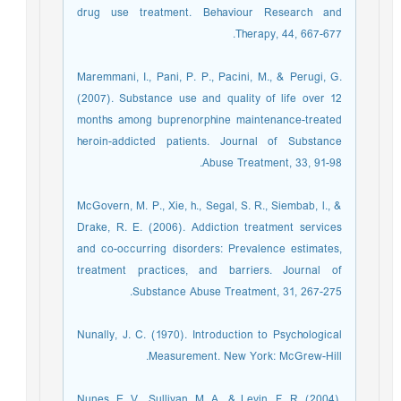
drug use treatment. Behaviour Research and
Therapy, 44, 667-677.
Maremmani, I., Pani, P. P., Pacini, M., & Perugi, G.
(2007). Substance use and quality of life over 12
months among buprenorphine maintenance-treated
heroin-addicted patients. Journal of Substance
Abuse Treatment, 33, 91-98.
McGovern, M. P., Xie, h., Segal, S. R., Siembab, l., &
Drake, R. E. (2006). Addiction treatment services
and co-occurring disorders: Prevalence estimates,
treatment practices, and barriers. Journal of
Substance Abuse Treatment, 31, 267-275.
Nunally, J. C. (1970). Introduction to Psychological
Measurement. New York: McGrew-Hill.
Nunes, E. V., Sullivan, M. A., & Levin, F. R. (2004).