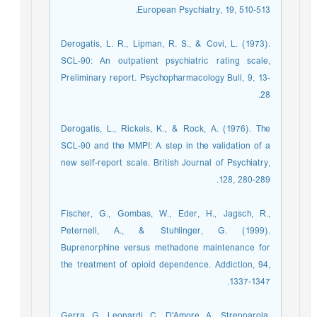
European Psychiatry, 19, 510-513.
Derogatis, L. R., Lipman, R. S., & Covi, L. (1973).
SCL-90: An outpatient psychiatric rating scale,
Preliminary report. Psychopharmacology Bull, 9, 13-
28.
Derogatis, L., Rickels, K., & Rock, A. (1976). The
SCL-90 and the MMPI: A step in the validation of a
new self-report scale. British Journal of Psychiatry,
128, 280-289.
Fischer, G., Gombas, W., Eder, H., Jagsch, R.,
Peternell, A., & Stuhlinger, G. (1999).
Buprenorphine versus methadone maintenance for
the treatment of opioid dependence. Addiction, 94,
1337-1347.
Gerra, G., Leonardi, C., D'Amore, A., Strepparola,