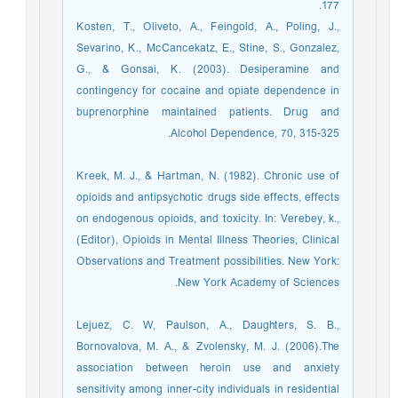
177.
Kosten, T., Oliveto, A., Feingold, A., Poling, J.,
Sevarino, K., McCancekatz, E., Stine, S., Gonzalez,
G., & Gonsai, K. (2003). Desiperamine and
contingency for cocaine and opiate dependence in
buprenorphine maintained patients. Drug and
Alcohol Dependence, 70, 315-325.
Kreek, M. J., & Hartman, N. (1982). Chronic use of
opioids and antipsychotic drugs side effects, effects
on endogenous opioids, and toxicity. In: Verebey, k.,
(Editor), Opioids in Mental Illness Theories, Clinical
Observations and Treatment possibilities. New York:
New York Academy of Sciences.
Lejuez, C. W, Paulson, A., Daughters, S. B.,
Bornovalova, M. A., & Zvolensky, M. J. (2006).The
association between heroin use and anxiety
sensitivity among inner-city individuals in residential