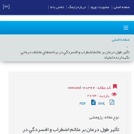
[en]
صفحه اصلی
|
عضویت/ ورود
|
درباره رایمگ
|
تماس با ما
|
صفحه اصلی
تأثير طول درمان بر علائم اضطراب و افسردگي در برنامه‌هاي مختلف درماني
نگهدارنده اعتياد
کد مقاله
: neevand-48344
بازدید
: 2694
PDF
XML
نوع مقاله
: پژوهشی
تأثير طول درمان بر علائم اضطراب و افسردگي در