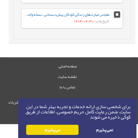
مقیاس مهارت‌های زندگی کودکان پیش‌دبستانی ـ نسخه والدین: ساخت و ارزشیابی اولیه روان‌سنجی
تاریخ چاپ
: 1404/04/30
صفحه اصلی
نقشه سایت
تماس با ما
حقوق این وب‌سایت متعلق به سامانه مدیریت نشریات
برای شخصی سازی ارائه خدمات و تجربه بهتر شما در این
رایمگ است.
سایت، ضمن رعایت کامل حریم خصوصی، اطلاعات از طریق
کوکی ذخیره می شوند
حق نشر
1405-1396
©
نمی پذیرم
می پذیرم