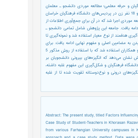
گیان و حرفه معلمی؛ مطالعه موردی دانشجو ـ معلمان
استان خراسان رضوی بر 35 نفر از دانشجو ـ معلمان شامل 17 نفر مرد و 18 نفر زن در پردیس‌های دانشگاه فرهنگیان خراسان
 موردی اجرا شد که در آن برای جمع‌آوری اطلاعات از
ادامه یافت. جامعه این پژوهش شامل تمامی دانشجو ـ
ری هدفمند از نوع معیار استفاده شد و نمونه‌گیری تا
دن به مضامین اصلی و مفهوم نهایی ادامه یافت. برای
تجزیه و تحلیل داده‌ها در این پژوهش از روش هفت مرحله‌ای دیکلمن و همکاران استفاده شد که با استفاده از روش مذکور 5
این پژوهش نشان می‌دهد که انگیزه‌های بیرونی دانشجویان بر
 دانشگاه فرهنگیان و شکل‌گیری این مفهوم غلبه داشته،
گیزه‌های درونی و نوع‌دوستانه تقویت شده تا از غلبه
Abstract: The present study, titled Factors Influenc
Case Study of Student-Teachers in Khorasan Razavi
from various Farhangian University campuses in 
approach and a case study method. Data were col