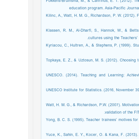
Fokkens-Bruinsma, M., & Canrinus, E. T. (2012). The
education program. Asia-Pacific Journa
Kilinc, A., Watt, H. M. G., Richardson, P. W. (2012).
Klassen, R. M., Al-Dharfi, S., Hannok, W., & Betts
cultures using the Teachers’
Kyriacou, C., Hultren, A., & Stephens, P. (1999). S
Topkaya, E. Z., & Uztosun, M. S. (2012). Choosing t
UNESCO. (2014). Teaching and Learning: Achievi
UNESCO Institute for Statistics. (2016, November 39
Watt, H. M. G., & Richardson, P.W. (2007). Motivati
validation of the F
Yong, B. C. S. (1995). Teacher trainees’ motives fo
Yuce, K., Sahin, E. Y., Kocer, O. & Kana, F. (2013).