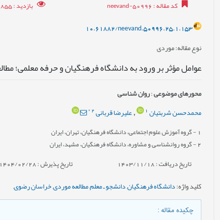
کد مقاله
: neevand-50996
بازدید
: 6855
10.61882/neevand.50996.25.1.153
نوع مقاله
: موردی
عوامل مؤثر بر ورود به دانشگاه فرهنگیان و حرفه معلمی؛ مطال
محورهای موضوعی
:
روان شناسی
*
2
1
محمدحسن شربتیان
علیرضا قربانی
,
1
- گروه آموزش علوم اجتماعی، دانشگاه فرهنگیان، تهران، ایران
2
- گروه روانشناسی و مشاوره، دانشگاه فرهنگیان، مشهد، ایران
تاریخ دریافت : 1403/11/18
تاریخ پذیرش : 1404/02/28
کلید واژه
:
دانشگاه فرهنگیان
,
دانشجو ـ معلم
,
مطالعه موردی
,
خراسان‌ رضوی
,
چکیده مقاله
: