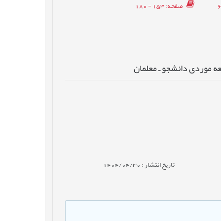
صفحه
: 153 - 180
عه موردی دانشجو ـ معلمان
تاریخ انتشار : 1404/04/30