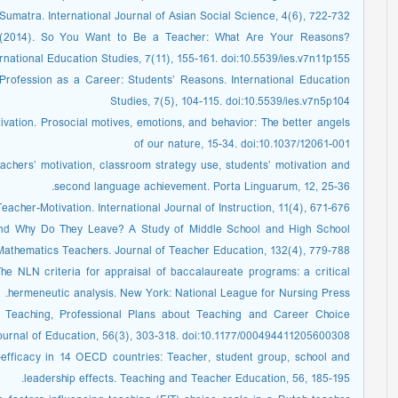
Sumatra. International Journal of Asian Social Science, 4(6), 722-732.
. (2014). So You Want to Be a Teacher: What Are Your Reasons?
ernational Education Studies, 7(11), 155-161. doi:10.5539/ies.v7n11p155
Profession as a Career: Students’ Reasons. International Education
Studies, 7(5), 104-115. doi:10.5539/ies.v7n5p104
ivation. Prosocial motives, emotions, and behavior: The better angels
of our nature, 15-34. doi:10.1037/12061-001
achers’ motivation, classroom strategy use, students’ motivation and
second language achievement. Porta Linguarum, 12, 25-36.
eacher-Motivation. International Journal of Instruction, 11(4), 671-676.
And Why Do They Leave? A Study of Middle School and High School
Mathematics Teachers. Journal of Teacher Education, 132(4), 779-788.
The NLN criteria for appraisal of baccalaureate programs: a critical
hermeneutic analysis. New York: National League for Nursing Press.
in Teaching, Professional Plans about Teaching and Career Choice
ournal of Education, 56(3), 303-318. doi:10.1177/000494411205600308.
f-efficacy in 14 OECD countries: Teacher, student group, school and
leadership effects. Teaching and Teacher Education, 56, 185-195.