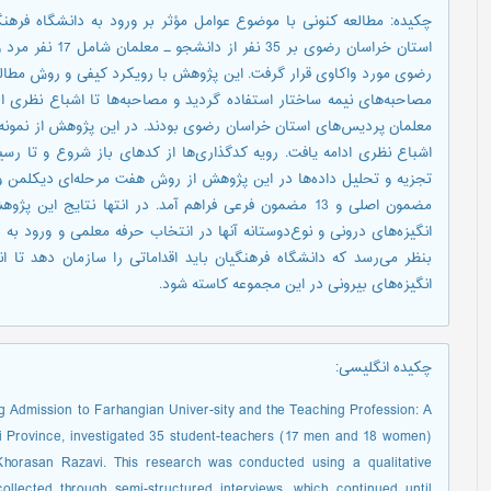
چکیده: مطالعه کنونی با موضوع عوامل مؤثر بر ورود به دانشگاه فرهن
رضوی مورد واکاوی قرار گرفت. این پژوهش با رویکرد کیفی و روش مطالعه
مصاحبه‌های نیمه ساختار استفاده گردید و مصاحبه‌ها تا اشباع نظری 
معلمان پردیس‌های استان خراسان رضوی بودند. در این پژوهش از نمونه‌گی
اشباع نظری ادامه یافت. رویه کدگذاری‌ها از کدهای باز شروع و تا رسی
مضمون اصلی و 13 مضمون فرعی فراهم آمد. در انتها نتایج 
انگیزه‌های درونی و نوع‌دوستانه آنها در انتخاب حرفه معلمی و ورود به
بنظر می‌رسد که دانشگاه فرهنگیان باید اقداماتی را سازمان دهد تا ان
انگیزه‌های بیرونی در این مجموعه کاسته شود.
چکیده انگلیسی
:
ing Admission to Farhangian Univer-sity and the Teaching Profession: A
 Province, investigated 35 student-teachers (17 men and 18 women)
Khorasan Razavi. This research was conducted using a qualitative
lected through semi-structured interviews, which continued until