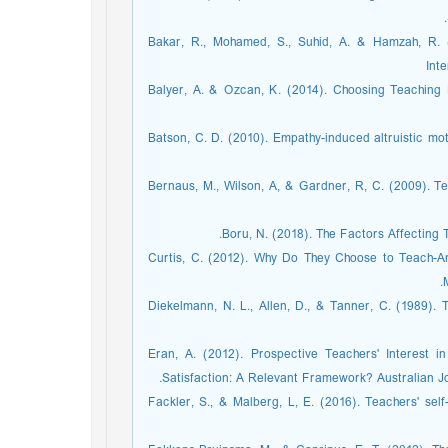
Bakar, R., Mohamed, S., Suhid, A. & Hamzah, R
Int
Balyer, A. & Ozcan, K. (2014). Choosing Teaching 
Batson, C. D. (2010). Empathy-induced altruistic mot
Bernaus, M., Wilson, A, & Gardner, R, C. (2009). Te
Boru, N. (2018). The Factors Affecting T
Curtis, C. (2012). Why Do They Choose to Teach-
Diekelmann, N. L., Allen, D., & Tanner, C. (1989). 
Eran, A. (2012). Prospective Teachers' Interest 
Satisfaction: A Relevant Framework? Australian J
Fackler, S., & Malberg, L, E. (2016). Teachers' sel