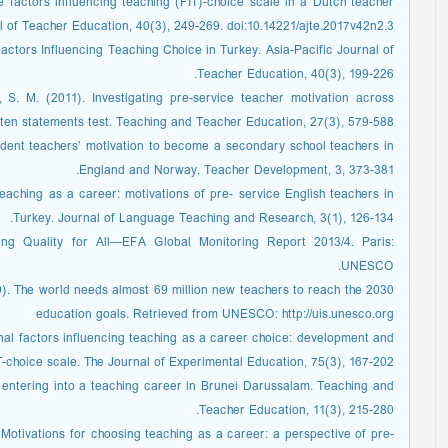
 factors influencing teaching (FIT)-choice scale in a Dutch teacher
l of Teacher Education, 40(3), 249-269. doi:10.14221/ajte.2017v42n2.3
 Factors Influencing Teaching Choice in Turkey. Asia-Pacific Journal of
Teacher Education, 40(3), 199-226.
, S. M. (2011). Investigating pre-service teacher motivation across
 ten statements test. Teaching and Teacher Education, 27(3), 579-588.
tudent teachers’ motivation to become a secondary school teachers in
England and Norway. Teacher Development, 3, 373-381.
eaching as a career: motivations of pre- service English teachers in
Turkey. Journal of Language Teaching and Research, 3(1), 126-134.
ng Quality for All—EFA Global Monitoring Report 2013/4. Paris:
UNESCO.
). The world needs almost 69 million new teachers to reach the 2030
education goals. Retrieved from UNESCO: http://uis.unesco.org
onal factors influencing teaching as a career choice: development and
IT-choice scale. The Journal of Experimental Education, 75(3), 167-202.
r entering into a teaching career in Brunei Darussalam. Teaching and
Teacher Education, 11(3), 215-280.
 Motivations for choosing teaching as a career: a perspective of pre-