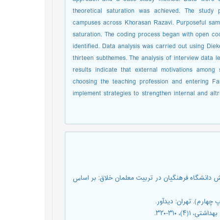
theoretical saturation was achieved. The study p
campuses across Khorasan Razavi. Purposeful samp
saturation. The coding process began with open co
identified. Data analysis was carried out using Die
thirteen subthemes. The analysis of interview data l
results indicate that external motivations among 
choosing the teaching profession and entering Fa
implement strategies to strengthen internal and alt
پریسا و کشت‌ورز کندازی، احسان (۱۳۹7). واکاوی نقش دانشگاه فرهنگیان در تربیت معلمان خلاق: بر اساس