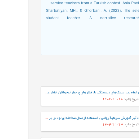
service teachers from a Turkish context. Asia Pac
Sharbatiyan, MH,. & Ghorbani, A. (2023). The sele
student teacher: A narrative researc
رابطه بین سبک‌های دلبستگی با رفتارهای پرخطر نوجوانان: نقش میانجی تنظیم شناختی هیجان در نوجوانان
تاریخ چاپ
: 1404/11/18
تأثیر آموزش سرمایة روانی با استفاده از مدل مداخله‌ای لوتانز، بر سرمایة روانی کارشناسان شاغل در یک شرکت صنعتی
تاریخ چاپ
: 1404/11/13