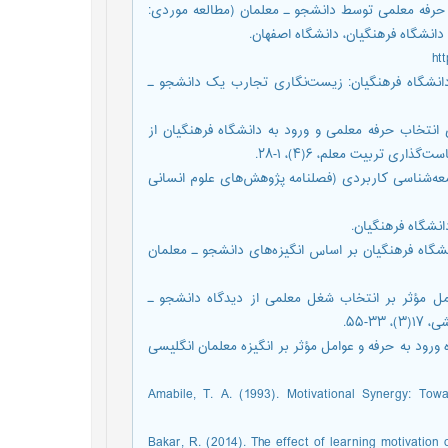
۱۳۹). کاوشی در منطق انتخاب حرفه معلمی توسط دانشجو ـ معلمان (مطالعه موردی:
انشگاه فرهنگیان، دانشگاه اصفهان.
۱۴۰). فرآیند انتخاب ورود به دانشگاه فرهنگیان: زیست‌نگاری تجارب یک دانشجو ـ
۱۴۰). پدیدارشناسی شکل‌گیری انتخاب حرفه معلمی و ورود به دانشگاه فرهنگیان از
 تربیت معلم، ۶(۴)، ۱-۲۸.
وهش کیفی. جامعه‌شناسی کاربردی (فصلنامه پژوهش‌های علوم انسانی
ه مدل جذب دانشجو در دانشگاه فرهنگیان بر اساس انگیزه‌های دانشجو ـ معلمان
وز؛ حبیبی، حمداله؛ و خانزاده مقصودلو، جعفر (۱۴۰۰). عوامل مؤثر بر انتخاب شغل معلمی از دیدگاه دانشجو ـ
-۵۵.
مان؛ و احمدنژاد، محمد (۱۳۹5). بررسی انگیزه ورود به حرفه و عوامل مؤثر بر انگیزه معلمان انگلیسی
Amabile, T. A. (1993). Motivational Synergy: Towa
Bakar, R. (2014). The effect of learning motivation