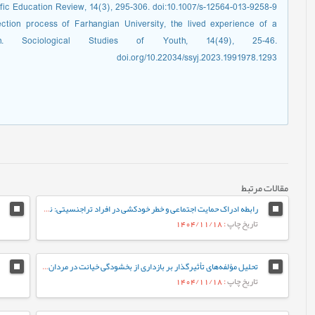
ific Education Review, 14(3), 295-306. doi:10.1007/s-12564-013-9258-9
ction process of Farhangian University, the lived experience of a
h. Sociological Studies of Youth, 14(49), 25-46.
doi.org/10.22034/ssyj.2023.1991978.1293
مقالات مرتبط
رابطه ادراک حمایت اجتماعی و خطر خودکشی در افراد تراجنسیتی: نقش میانجی‌گر افسردگی
تاریخ چاپ
: 1404/11/18
تحلیل مؤلفه‌های تأثیرگذار بر بازداری از بخشودگی خیانت در مردان و زنان آسیب‌دیده
تاریخ چاپ
: 1404/11/18