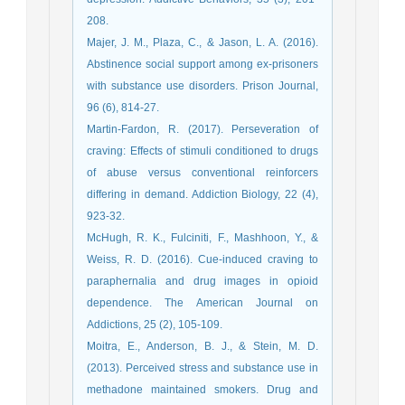
208.
Majer, J. M., Plaza, C., & Jason, L. A. (2016).
Abstinence social support among ex-prisoners
with substance use disorders. Prison Journal,
96 (6), 814-27.
Martin-Fardon, R. (2017). Perseveration of
craving: Effects of stimuli conditioned to drugs
of abuse versus conventional reinforcers
differing in demand. Addiction Biology, 22 (4),
923-32.
McHugh, R. K., Fulciniti, F., Mashhoon, Y., &
Weiss, R. D. (2016). Cue‐induced craving to
paraphernalia and drug images in opioid
dependence. The American Journal on
Addictions, 25 (2), 105-109.
Moitra, E., Anderson, B. J., & Stein, M. D.
(2013). Perceived stress and substance use in
methadone maintained smokers. Drug and