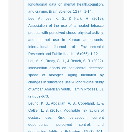
longitudinal data on mental health,cognition,
and craving. Brain Science, 12 (7), 1-14.
Lee, A., Lee, K. S., & Park, H. (2019).
Association of the use of a heated tobacco
product with perceived stress, physical activity,
and internet use in Korean adolescents.
International Journal of Environmental
Research and Public Health, 16 (965), 1-12.
Lei, M. K., Brody, G. H., & Beach, S. R. (2022).
Intervention effects on self‐control decrease
speed of biological aging mediated by
changes in substance use: A longitudinal study
of African American youth. Family Process, 61
(2), 659-673.
Leung, K. S., Abdallah, A. B., Copeland, J., &
Cottler, L. B. (2010). Modifiable risk factors of
ecstasy use: Risk perception, current
dependence, perceived control, and
depression. Addictive Behaviors, 35 (3), 201-