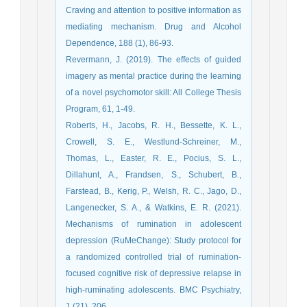
Craving and attention to positive information as
mediating mechanism. Drug and Alcohol
Dependence, 188 (1), 86-93.
Revermann, J. (2019). The effects of guided
imagery as mental practice during the learning
of a novel psychomotor skill: All College Thesis
Program, 61, 1-49.
Roberts, H., Jacobs, R. H., Bessette, K. L.,
Crowell, S. E., Westlund-Schreiner, M.,
Thomas, L., Easter, R. E., Pocius, S. L.,
Dillahunt, A., Frandsen, S., Schubert, B.,
Farstead, B., Kerig, P., Welsh, R. C., Jago, D.,
Langenecker, S. A., & Watkins, E. R. (2021).
Mechanisms of rumination in adolescent
depression (RuMeChange): Study protocol for
a randomized controlled trial of rumination-
focused cognitive risk of depressive relapse in
high-ruminating adolescents. BMC Psychiatry,
1 (21), 206.