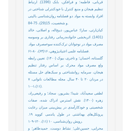
قربانی، فاطمه؛ و فرافکن، بابک (1396). ارتباط
تنظیم هیجان و منبع کنترل با خودکنترلی شناختی در
افراد وابسته به مواد. دو فصلنامه روان‌شناسی بالینی
و شخصیت، 15(29)، 75-84.
کیان‌ارثی، سارا؛ عباس‌پور، ذبیح‌اله، و اصلانی، خالد
(1401). اثربخشی خانواده‌درمانی رفتاری بر وسوسه
مصرف مواد در نوجوانان ترک‌کننده سوءمصرف مواد.
فصلنامه علمی اعتيادپژوهي، ۱۶(۶۴)، ۸۰-۶۱.
گلستانه، احسان؛ و تاجری، بیوک (۱۴۰۰). تعیین رابطه
ولع مصرف مواد محرک بر اساس رفتار تنظیم
هیجان، سرمایه روانشناختی و سبک‌های حل مسئله
در مردان ۲۰ تا ۴۰ سال. مجله مطالعات ناتوانی، ۷
(۱۱)،۱-۱۰.
لطفی سعیدآباد، شیدا؛ بشرپور، سجاد؛ و رفیعی‌راد،
‌زهره (۱۴۰۰). نقش استرس ادراک شده، صفات
شخصیتی و خودکارآمدی در پیش‌بینی میزان رعایت
پروتکل‌های بهداشتی در طول پاندمی کووید ۱۹.
رویش روان‌شناسی، ۱۰ (۱۱)، ۱۲۰-۱۰۹.
محرابی، حسین‌علی؛ نشاط دوست، حمیدطاهر؛ و