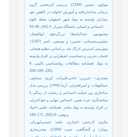
مولوی، حسین (1384). بررسی اثربخشی گروه
درمانی ساختاریافته و آموزش خانواده در کاهش عود
بیماران وابسته به مواد شهر اصفهان. مجله علوم
اجتماعی و انسانی دانشگاه شیراز، 4 (45)، 48-55.
محمودپور، عبدالباسط؛ برزگردهج، ابوالفضل؛
سلیمی‌بجستانی، حسین؛ و یوسفی، ناصر (1397).
پیش‌بینی استرس ادراک شد بر اساس تنظیم هیجان،
اجتناب تجربی و حساسیت اضطرابی در افراد وابسته
به مواد. فصلنامه مطالعات روانشناسی بالینی، 8
(30)، 189-206.
مقتدری،¬ شیرین؛ حاجی‌علیزاده، کبری؛ سماوی،
عبدالوهاب؛ و امیرفخرایی، آزیتا (۱۳۹۹). بررسی مدل
ساختاری بین حمایت اجتماعی و رضایت از زندگی با
میانجیگری عزت نفس، احساس تنهایی و خودکنترلی
در افراد وابسته به مواد مخدر. فصلنامه علمی اعتیاد
پژوهی، 14(58)، 171-190.
مکری، آذرخش؛ اختیاری، حامد؛ حسنی‌ابهریان،
پیمان؛ و گنجگاهی، حبیب (1389). معتبرسازی
پرسشنامه ارزیابی ولع مصرف لحظه‌ای و دوره‌ای در