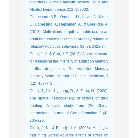
disorders? A meta-analytic review. Drug and
Alcohol Dependence, 212, 108002.
Chauchard, A.B., Kenneth, H., Levin, A., Marc,
L., Copersino, J., Heishman, A., & Gorelicka, A.
(2013). Motivations to quit cannabis use in an
adult non-treatment sample: Are they related to
relapse? Addictive Behaviors, 38 (9), 2422-7.
Chen, J. Y., & Cao, J. P. (2018). A new measure
for assessing the intensity of addiction memory
in illicit drug users: The Addiction Memory
Intensity Scale. Journal of Clinical Medicine, 7
(12), 467-471.
Chen, J., Liu, L., Long, D., & Zhou, H. (2020).
The spatial heterogeneity of factors of drug
dealing: A case study from ZG, China.
International Journal of Geo-Information, 9 (4),
205-220.
Cleck, J. N., & Blendy, J. A. (2008). Making a
bad thing worse: Adverse effects of stress on