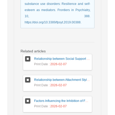
substance use disorders: Resilience and self-
esteem as mediators. Frontiers in Psychiatry,
10, 388.
https://doi.org/10.3389/fpsyt.2019.00388.
Related articles
Relationship between Social Support Perception and Suicide Risk in Transsexual People: Mediation Role of Depression
Print Date
: 2026-02-07
Relationship between Attachment Styles and Risky Behaviors of Adolescents: The Mediating Role of Cognitive Emotion Regulation in Adolescents
Print Date
: 2026-02-07
Factors Influencing the Inhibition of Forgiveness of Infidelity in Traumatized Men and Women
Print Date
: 2026-02-07