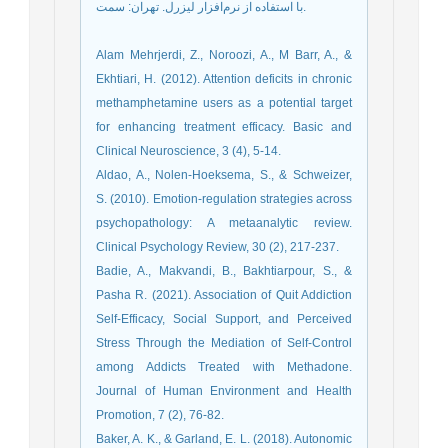
با استفاده از نرم‌افزار لیزرل. تهران: سمت.
Alam Mehrjerdi, Z., Noroozi, A., M Barr, A., &
Ekhtiari, H. (2012). Attention deficits in chronic
methamphetamine users as a potential target
for enhancing treatment efficacy. Basic and
Clinical Neuroscience, 3 (4), 5-14.
Aldao, A., Nolen-Hoeksema, S., & Schweizer,
S. (2010). Emotion-regulation strategies across
psychopathology: A metaanalytic review.
Clinical Psychology Review, 30 (2), 217-237.
Badie, A., Makvandi, B., Bakhtiarpour, S., &
Pasha R. (2021). Association of Quit Addiction
Self-Efficacy, Social Support, and Perceived
Stress Through the Mediation of Self-Control
among Addicts Treated with Methadone.
Journal of Human Environment and Health
Promotion, 7 (2), 76-82.
Baker, A. K., & Garland, E. L. (2018). Autonomic