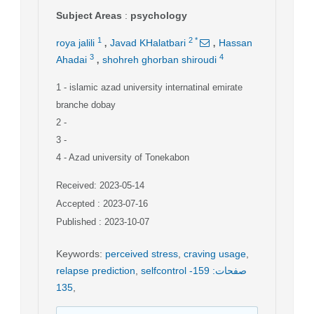
Subject Areas
:
psychology
,
,
1
2
*
roya jalili
Javad KHalatbari
Hassan
,
3
4
Ahadai
shohreh ghorban shiroudi
1
- islamic azad university internatinal emirate
branche dobay
2
-
3
-
4
- Azad university of Tonekabon
Received: 2023-05-14
Accepted : 2023-07-16
Published : 2023-10-07
Keywords
:
perceived stress
,
craving usage
,
relapse prediction
,
selfcontrol صفحات: 159-
135
,