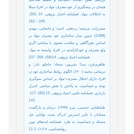
هیجان در پیشگیری از عود مصرف مواد در افراد مبتلا
به اختلالات مواد. فصلنامه اعتبار پژوهی، 14 (55)،
245 – 262.
صفرزاده، مرضیه؛ برجعلی، احمد؛ و خانجانی، مهدی
(1399). تدوین مدل ساختاری عود مصرف مواد بر
اساس ذهن‌آگاهی و سلامت معنوی با میانجی¬گری
ولع مصرف و خودکارآمدی در افراد وابسته به مواد.
فصلنامه اعتیاد پژوهی، 14(58)، 264- 237.
طاهری‌فرد، مینا؛ بشرپور، سجاد؛ حاجلو، نادر؛ و
نریمانی، محمد (۱۴۰۰). الگوی روابط ساختاری عود در
افراد دارای اختلال مصرف¬مواد بر اساس سوگیری
توجه و حساسیت به پاداش با نقش میانجی کنترل
بازداری. فصلنامه علمی اعتیاد پژوهی، 15 (60)، 117-
142.
طباطبایی حسینی، نیره (۱۳۹۹). درمان و بازگشت
معتادان با تاثیر استرس ادراک شده، توانایی حل
مسئله و حساسیت به طرد. فصلنامه ایده‌های نوین
روانشناسی، ۷ (۱۱) ،1-11.