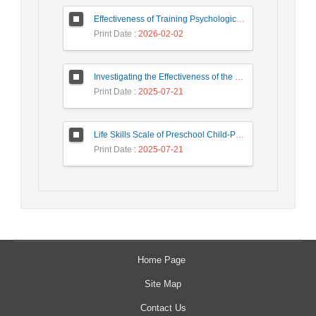
Effectiveness of Training Psychological Capital with the Intervention Model of Luthans on the Psychological Capital of the Experts Working in an Industrial Organization
Print Date
: 2026-02-02
Investigating the Effectiveness of the Love City Game on Sexual Anxiety in Couples
Print Date
: 2025-07-21
Life Skills Scale of Preschool Child-Parent Report (LSS-PPR): Development and Preliminary Psychometric Evaluation
Print Date
: 2025-07-21
Home Page
Site Map
Contact Us