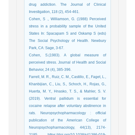
drug addiction. The Journal of Clinical
Investigation, 118 (2), 454-461.
Cohen, S ., Williamson, G. (1988) Perceived
stress in a probability sample of the United
States In: Spacapam S and Oskamp S (eds)
The Social Psychology of Health. Newbury
Park, CA: Sage, 3-67.
Cohen, S.(1983). A global measure of
perceived stress. Journal of Health and Social
Behavior, 24 (4), 385-396.
Farrell, M. R., Ruiz, C. M., Castillo, E., Faget, L.,
Khanbijian, C., Liu, S., Schoch, H., Rojas, G.,
Huerta, M. Y., Hnasko, T. S., & Mahler, S. V.
(2019). Ventral pallidum is essential for
cocaine relapse after voluntary abstinence in
rats. Neuropsychopharmacology : official
publication of the American College of
Neuropsychopharmacology, 44(13), 2174-
2185. https://doi.org/10.1038/s41386-019-