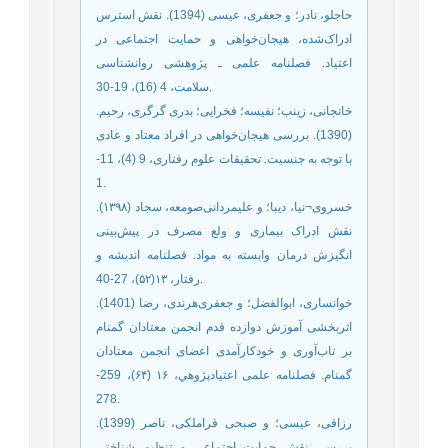
حاجلو، نادر؛ و جعفری، عیسی (1394). نقش استرس
ادراک‌شده، هیجان‌خواهی و حمایت اجتماعی در
اعتیاد. فصلنامه علمی ـ پژوهشی روانشناسی
سلامت، 4 (16)، 19-30.
خانجانی، زینب؛ نفیسه؛ فخرایی؛ بدری گرگری، رحیم.
(1390). بررسی هیجان‌خواهی در افراد معتاد و عادی
با توجه به جنسیت. تحقیقات علوم رفتاری، 9 (4)، 11-
1.
خسروی¬نیا، دیبا؛ و علیمردانی‌صومعه، سجاد (۱۳۹۸).
نقش ادراک بیماری و ولع مصرف در پیش‌بینی
انگیزش درمان وابسته به مواد. فصلنامه اندیشه و
رفتار، ۱۳(۵۲)، 27-40.
خوانساری، ابوالفضل؛ و جعفری‌هرندی، رضا (1401).
اثربخشی آموزش دوازده قدم انجمن معتادان گمنام
بر تاب‌آوری و خودکارآمدی اعضای انجمن معتادان
گمنام. فصلنامه علمی اعتيادپژوهي، ۱۶ (۶۴)، 259-
278.
رزاقی، عیسی؛ و صبحی قراملکی، ناصر (1399).
بررسی نقش حمایت اجتماعی و تنظیم شناختی