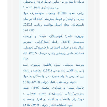
درمان با متادون بر اساس عوامل فردی و محیطی.
روان پرستاری، ۹ (۵)، ۱۲۱-۱۱۰.
براتی، مجید (1390). وضعیت سوءمصرف مواد
محرک و توهم‌زا و عوامل پیش‌بینی کنندة آن در میان
دانشجویان. مجله اصول بهداشت روانی، 13(52)،
383- 374.
بهروزی، ناصر؛ شهنی‌ییلاق، منیجه؛ و پورسید،
سیدمهدی (1391). رابطه کمال‌گرایی‌، استرس
ادراک‌شده و حمایت اجتماعی با فرسودگی تحصیلی.
فصلنامه علمی پژوهشی راهبرد فرهنگ، 5 (20)، 83-
102.
پورسید موسایی، سیده فاطمه؛ موسوی، سید
ولی‌الله؛ کافی، سیدموسی (1391). مقایسه و رابطه
بین استرس با ولع مصرف در وابستگان به مواد
افیونی و صنعتی. اعتیاد پژوهی، 6 (24)، 63-52.
جانفزا، منور؛ و شیرازی، محمود (۱۳۹۴). نقش
پیش‌بینی‌کنندگی دشواری‌های تنظیم هیجانی و
خودکنترلی بااستعداد به اعتیاد در افراد وابسته به
مواد. فصلنامه اعتبار پژوهی، 9 (۳۳)، ۵۷-65.