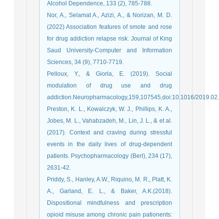
Alcohol Dependence, 133 (2), 785-788.
Nor, A., Selamat A., Azizi, A., & Norizan, M. D.
(2022) Association features of smote and rose
for drug addiction relapse risk. Journal of King
Saud University-Computer and Information
Sciences, 34 (9), 7710-7719.
Pelloux, Y., & Giorla, E. (2019). Social
modulation of drug use and drug
addiction.Neuropharmacology,159,107545,doi:10.1016/2019.02
Preston, K. L., Kowalczyk, W. J., Phillips, K. A.,
Jobes, M. L., Vahabzadeh, M., Lin, J. L., & et al.
(2017). Context and craving during stressful
events in the daily lives of drug-dependent
patients. Psychopharmacology (Berl), 234 (17),
2631-42.
Priddy, S., Hanley, A.W., Riquino, M. R., Platt, K.
A., Garland, E. L., & Baker, A.K.(2018).
Dispositional mindfulness and prescription
opioid misuse among chronic pain pationents: