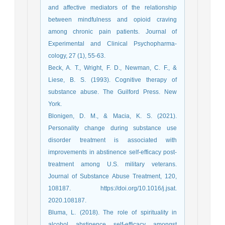
and affective mediators of the relationship
between mindfulness and opioid craving
among chronic pain patients. Journal of
Experimental and Clinical Psychopharma-
cology, 27 (1), 55-63.
Beck, A. T., Wright, F. D., Newman, C. F., &
Liese, B. S. (1993). Cognitive therapy of
substance abuse. The Guilford Press. New
York.
Blonigen, D. M., & Macia, K. S. (2021).
Personality change during substance use
disorder treatment is associated with
improvements in abstinence self-efficacy post-
treatment among U.S. military veterans.
Journal of Substance Abuse Treatment, 120,
108187. https://doi.org/10.1016/j.jsat.
2020.108187.
Bluma, L. (2018). The role of spirituality in
alcohol abstinence self-efficacy amongst