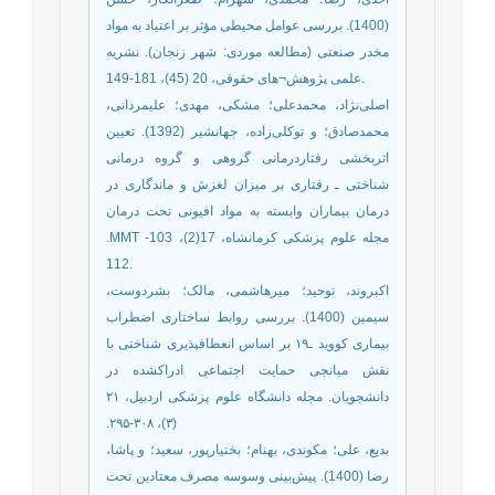
(1400). بررسی عوامل محیطی مؤثر بر اعتیاد به مواد
مخدر صنعتی (مطالعه موردی: شهر زنجان). نشریه
علمی پژوهش¬های حقوقی، 20 (45)، 181-149.
اصلی‌نژاد، محمدعلی؛ مشکی، مهدی؛ علیمردانی،
محمدصادق؛ و توکلی‌زاده، جهانشیر (1392). تعیین
اثربخشی رفتاردرمانی گروهی و گروه درمانی
شناختی ـ رفتاری بر میزان لغزش و ماندگاری در
درمان بیماران وابسته به مواد افیونی تحت درمان
.MMT مجله علوم پزشکی کرمانشاه، 17(2)، 103-
112.
اکبروند، توحید؛ میرهاشمی، مالک؛ بشردوست،
سیمین (1400). بررسی روابط ساختاری اضطراب
بیماری کووید ـ۱۹ بر اساس انعطاف‫پذیری شناختی با
نقش میانجی حمایت اجتماعی ادراک‫شده در
دانشجویان. مجله دانشگاه علوم پزشکی اردبیل، ۲۱
بدیع، علی؛ مکوندی، بهنام؛ بختیارپور، سعید؛ و پاشا،
رضا (1400). پیش‌بینی وسوسه مصرف معتادین تحت