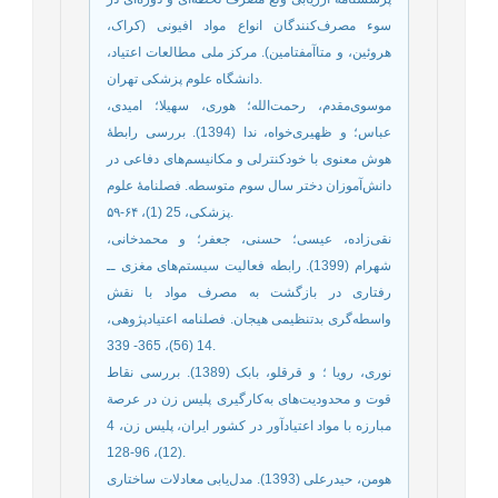
سوء مصرف‌کنندگان انواع مواد افیونی (کراک،
هروئین، و متا‌آمفتامین). مرکز ملی مطالعات اعتیاد،
دانشگاه علوم پزشکی تهران.
موسوی‌مقدم، رحمت‌الله؛ هوری، سهیلا؛ امیدی،
عباس؛ و ظهیری‌خواه، ندا (1394). بررسی رابطۀ
هوش معنوی با خودکنترلی و مکانیسم‌های دفاعی در
دانش‌آموزان دختر سال سوم متوسطه. فصلنامۀ علوم
پزشکی، 25 (1)، ۶۴-۵۹.
نقی‌زاده، عیسی؛ حسنی، جعفر؛ و محمدخانی،
شهرام (1399). رابطه فعالیت سیستم‌های مغزی ــ
رفتاری در بازگشت به مصرف مواد با نقش
واسطه‌گری بدتنظیمی هیجان. فصلنامه اعتیادپژوهی،
14 (56)، 365- 339.
نوری، رویا ؛ و قرقلو، بابک (1389). بررسی نقاط
قوت و محدودیت‌های به‌کارگیری پلیس زن در عرصة
مبارزه با مواد اعتیادآور در کشور ایران، پلیس زن، 4
(12)، 96-128.
هومن، حیدرعلی (1393). مدل‌یابی معادلات ساختاری