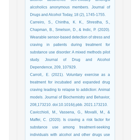
alcoholics anonymous members. Journal of
Drugs and Alcohol Today, 18 (2), 1745-1755.
Carreiro, S., Chintha, K. K., Shrestha, S.,
Chapman, B., Smelson, D., & Indic, P. (2020).
Wearable sensor-based detection of stress and
craving in patients during treatment for
substance use disorder: A mixed methods pilot
study. Journal of Drug and Alcohol
Dependence, 209, 107929.
Carroll,. E. (2021). Voluntary exercise as a
treatment for incubated and expanded drug
craving leading to relapse to addiction: Animal
models. Journal of Biochemistry and Behavior,
208,173210. doi:10.1016/j.pbb. 2021.173210.
Cavicchioli, M., Vassena, G., Movalli, M., &
Maffei, C. (2020). Is craving a risk factor for
substance use among treatment-seeking
individuals with alcohol and other drugs use