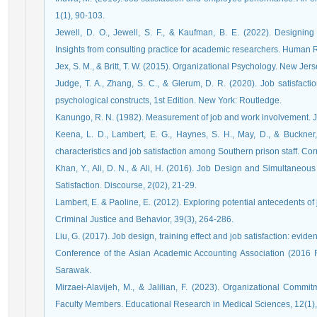
1(1), 90-103.
Jewell, D. O., Jewell, S. F., & Kaufman, B. E. (2022). Designi
Insights from consulting practice for academic researchers. Huma
Jex, S. M., & Britt, T. W. (2015). Organizational Psychology. New Jer
Judge, T. A., Zhang, S. C., & Glerum, D. R. (2020). Job satisfactio
psychological constructs, 1st Edition. New York: Routledge.
Kanungo, R. N. (1982). Measurement of job and work involvement. J
Keena, L. D., Lambert, E. G., Haynes, S. H., May, D., & Buckner
characteristics and job satisfaction among Southern prison staff. Cor
Khan, Y., Ali, D. N., & Ali, H. (2016). Job Design and Simultane
Satisfaction. Discourse, 2(02), 21-29.
Lambert, E. & Paoline, E. (2012). Exploring potential antecedents of 
Criminal Justice and Behavior, 39(3), 264-286.
Liu, G. (2017). Job design, training effect and job satisfaction: evid
Conference of the Asian Academic Accounting Association (2016
Sarawak.
Mirzaei-Alavijeh, M., & Jalilian, F. (2023). Organizational Comm
Faculty Members. Educational Research in Medical Sciences, 12(1),