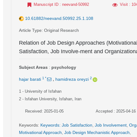
Manuscript ID
: neevand-50992
Visit
: 10
10.61882/neevand.50992.25.1.108
Article Type
: Original Research
Relation of Job Design Approaches (Motivationa
Satisfaction, Job Involve-ment and Organization
Subject Areas
:
psychology
,
1
*
2
hajar barati
hamidreza oreyzi
1
- University of Isfahan
2
- Isfahan University, Isfahan, Iran
Received: 2025-01-05
Accepted : 2025-04-16
Keywords
:
Keywords: Job Satisfaction
,
Job Involvement
,
Org
Motivational Approach
,
Job Design Mechanistic Approach
,