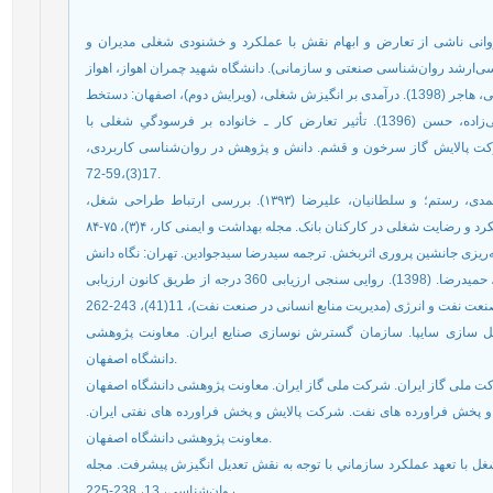
 حسین (1369). رابطه فشار روانی ناشی از تعارض و ابهام نقش با عملکرد و خشنودی شغلی مدیران و
پاغوش، عطاالله؛ زارعی، اقبال؛ زینلی‌پور، حسین؛ و دمی‌زاده، حسن (1396). تأثیر تعارض کار ـ خانواده بر فرسودگیِ شغلی با
رکت پالایش گاز سرخون و قشم. دانش و پژوهش در روان‌شناسی کاربردی
17(3)،59-72.
چهاردولی، سمیه؛ معتمدزاده، مجید؛ حمیدی، یدالله؛ گلمحمدی، رستم؛ و سلطانیان، علیرضا (۱۳۹۳). بررسی ارتباط طراحی شغل،
شاکری، ایمان، موسوی، زهره، نوری، ابوالقاسم، و عریضی، حمیدرضا. (1398). روایی سنجی ارزیابی 360 درجه از طریق کانون ارزیابی
غل شرکت اتومبیل سازی سایپا. سازمان گسترش نوسازی صنایع ایران. معاونت پژوهشی
دانشگاه اصفهان.
ل شرکت پالایش و پخش فراورده های نفت. شرکت پالایش و پخش فراورده های نفتی ایران
معاونت پژوهشی دانشگاه اصفهان.
پرويز (1388). رابطه طراحي شغل با تعهد عملكرد سازماني با توجه به نقش تعديل انگيزش پيشرفت. مجله
روان‌شناسي، 13، 238-225.