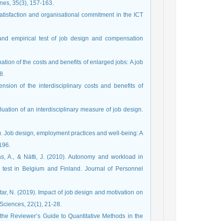
nes, 35(3), 157-163.
satisfaction and organisational commitment in the ICT
 and empirical test of job design and compensation
ation of the costs and benefits of enlarged jobs: A job
8.
sion of the interdisciplinary costs and benefits of
uation of an interdisciplinary measure of job design.
7). Job design, employment practices and well-being: A
196.
s, A., & Nätti, J. (2010). Autonomy and workload in
 test in Belgium and Finland. Journal of Personnel
htar, N. (2019). Impact of job design and motivation on
 Sciences, 22(1), 21-28.
n the Reviewer’s Guide to Quantitative Methods in the