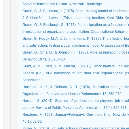
Social Sciences, 2nd Edition. New York: Routledge.
Graen, G., & Cashman, J. (1975). A role-making model of leadership
J. G. Hunt & L. L. Lawson (Eds.), Leadership frontiers. Kent, Ohio: Ke
Graen, G., & Ginsburgh, S. (1977). Job resignation as a function of 
investigation of organizational assimilation. Organizational Behavi
Graen, G., Novak, M. A., & Sommerkamp, P. (1982). The effects of l
and satisfaction: Testing a dual attachment model. Organizational
Graen, G., Orris, D., & Johnson, T. (1973). Role assimilation proce
Behavior, 1973, 3, 395-420.
Grant, A. M., Fried, Y., & Juillerat, T. (2011). Work matters: Job 
Zedeck (Ed.), APA handbook of industrial and organizational p
Association.
Hackman, J. R., & Oldham, G. R. (1976). Motivation through the
Organizational Behavior and Human Performance, 16, 250-279.
Hassan, S. (2014). Sources of professional employees’ job inv
agency. Review of Public Personnel Administration, 34(4), 356-378.
Herzberg, F. (1968, January/February). One more time: How do 
46(1), 53-62.
Inuwa, M. (2016). Job satisfaction and employee performance: An em