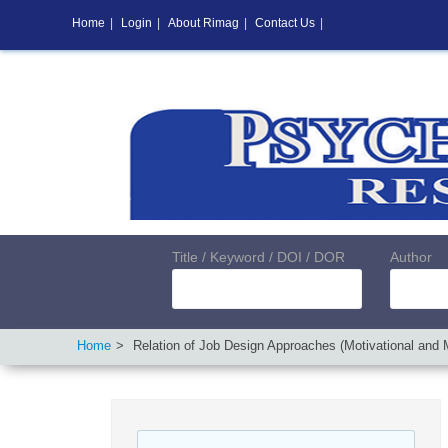
Home
|
Login
|
About Rimag
|
Contact Us
|
Title / Keyword / DOI / DOR
Author
Home
Relation of Job Design Approaches (Motivational and 