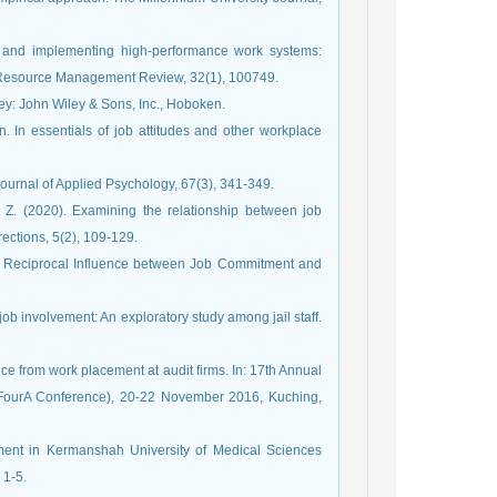
ng and implementing high-performance work systems:
n Resource Management Review, 32(1), 100749.
sey: John Wiley & Sons, Inc., Hoboken.
n. In essentials of job attitudes and other workplace
ournal of Applied Psychology, 67(3), 341-349.
, Z. (2020). Examining the relationship between job
rections, 5(2), 109-129.
ous Reciprocal Influence between Job Commitment and
job involvement: An exploratory study among jail staff.
ence from work placement at audit firms. In: 17th Annual
 FourA Conference), 20-22 November 2016, Kuching,
itment in Kermanshah University of Medical Sciences
 1-5.