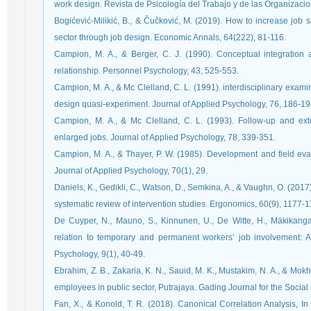
work design. Revista de Psicología del Trabajo y de las Organizacio
Bogićević-Milikić, B., & Čučković, M. (2019). How to increase job 
sector through job design. Economic Annals, 64(222), 81-116.
Campion, M. A., & Berger, C. J. (1990). Conceptual integration
relationship. Personnel Psychology, 43, 525-553.
Campion, M. A., & Mc Clelland, C. L. (1991). interdisciplinary examin
design quasi-experiment. Journal of Applied Psychology, 76, 186-19
Campion, M. A., & Mc Clelland, C. L. (1993). Follow-up and exten
enlarged jobs. Journal of Applied Psychology, 78, 339-351.
Campion, M. A., & Thayer, P. W. (1985). Development and field eval
Journal of Applied Psychology, 70(1), 29.
Daniels, K., Gedikli, C., Watson, D., Semkina, A., & Vaughn, O. (201
systematic review of intervention studies. Ergonomics, 60(9), 1177-1
De Cuyper, N., Mauno, S., Kinnunen, U., De Witte, H., Mäkikanga
relation to temporary and permanent workers’ job involvement: A
Psychology, 9(1), 40-49.
Ebrahim, Z. B., Zakaria, K. N., Sauid, M. K., Mustakim, N. A., & Mok
employees in public sector, Putrajaya. Gading Journal for the Social
Fan, X., & Konold, T. R. (2018). Canonical Correlation Analysis, I