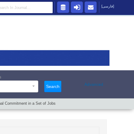
[فارسی]
s
Advanced
Search
nal Commitment in a Set of Jobs