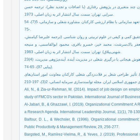
ک نیکلز و پدهاوزر، الازار (1398). رگرسیون چند متغیری در پژوهش رفتاری (با اضافات و تجدید نظر)، ترجمه حسن
سرایی. تهران: سمت. سال انتشار اثر به زبان اصلی، 1973.
ﻛﺎﻇﻤﻲ، ﻣﻠﻴﺤﻪ ﺳﺎدات؛، و ﻋﺮﻳﻀﻲ، حمیدرضا (1390). رابطه تعهد سازمانی با نظام ارزشی کارکنان. مشاوره شغلی و سازمانی، 5(7)، 54
-75.
 والتر؛ و گال، جوس (1395). روشهاي تحقیق کمی و کیفی در علوم تربیتی و روان شناسی. (ترجمه علیرضا کیامنش
ر پاک‌سرشت، محمد خیر، خسرو باقری، محمود ابوالقاسمی، و منیجه
شهنی‌ییلاق). تهران: سمت. سال انتشار اثر به زبان اصلی، 1983.
معافی مدنی، سید مهدی؛ و تیمورزاده، ولی (1394). رابطه هوش هیجانی با درگیری شغلی در مدیریت آینده. آینده‌پژوهی مدیریت، (4)23
(پیاپی 97)، 65-74.
یرسعیدی، مهرک؛ گروسی، امیر؛ و اشرفی، آزاده (1398). تأثیر طراحی شغل بر فلات‌زدگی شغلی کارکنان معاونت امور استان‌های
Ali, N., & Zia-ur-Rehman, M. (2014). Impact of job design on employ
study of FMCG's sector in Pakistan. International Journal of Busine
Al-Jabari, B., & Ghazzawi, I. (2019). Organizational Commitment: A 
a Research Agenda. International Leadership Journal, 11(1), 78-130
Balfour, D. L., & Wechsler, B. (1996). Organizational commitment
Public Productivity & Management Review, 29, 256-277.
Bargsted, M., Ramírez-Vielma, R., & Yeves, J. (2019). Professional s