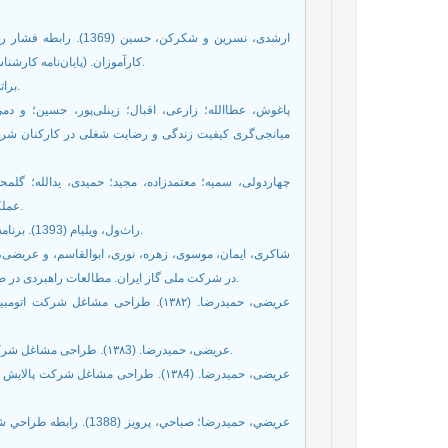
ارشدی، نسرین و شکرکن،
کارآموزان. (پایان‌نامه کارشناسی‌ارشد روان‌شناسی صنعتی و سازمانی). دانشگاه شهید چمران اهواز، اهواز.
براتی، ‌هاجر (1398). درآمدی بر انگیزش شغلی، (ویرایش دوم)، اصفهان: دستخط.
میانجی‌گری کیفیت زندگی و رضایت شغلی در کارکنان ش،
عملکرد و رضایت شغلی در کارکنان بانک. مجله بهداشت و ایمنی کار، ۴(۳)، ۷۵-۸۴.
راث‌ول، ویلیام (1393). برنامه‌ریزی جانشین پروری اثربخش. ترجمه سیدرضا سیدجوادین. تهران: نگاه دانش.
در شرکت ملی گاز ایران. مطالعات راهبردی در صنعت نفت و انرژی (مدیریت منابع انسانی در صنعت نفت)، 11(41)، 243-262.
عریضی، حمیدرضا. (۱۳۸۲). طراحی مشا
عریضی، حمیدرضا. (۱۳۸3). طراحی مشاغل شرکت ملی گاز ایران. شرکت ملی گاز ایران. معاونت پژوهشی دانشگاه اصفهان.
عریضی، حمیدرضا. (۱۳۸4). طراحی مشاغ.
عريضي، حميدرضا؛ صباحي، 