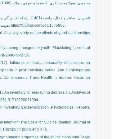
مح
ناصریان، ساغر و کمال، راضی
هویت جنسیتی، هفدهمین کنفرانس ملی روان‌شناسی، علوم‌اجتماعی و تربیتی، بابل، https://civilica.com/doc/1545866.
: A survey study on the effects of good relationships
dality among transgender youth: Elucidating the role of
-6), NP2696-NP2718.
(2017). Influence of basic personality dimensions on
ysphoria in post transitory period. 2nd Contemporary
s. Contemporary Trans Health in Europe: Focus on
61). An inventory for measuring depression. Archives of
yc.1961.01710120031004.
ion Inventory: Cross-validation. Psychological Reports,
l intention: The Scale for Suicide Ideation. Journal of
/10.1037/0022-006X.47.2.343.
 Psychometric properties of the Multidimensional Scale