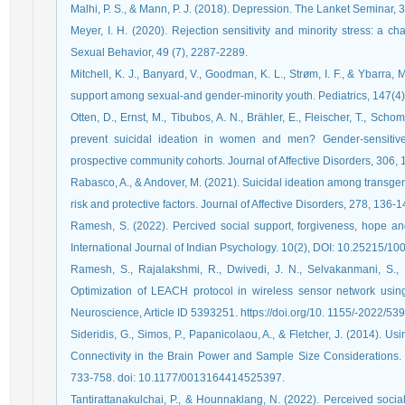
Malhi, P. S., & Mann, P. J. (2018). Depression. The Lanket Seminar,
Meyer, I. H. (2020). Rejection sensitivity and minority stress: a cha
Sexual Behavior, 49 (7), 2287-2289.
Mitchell, K. J., Banyard, V., Goodman, K. L., Strøm, I. F., & Ybarra,
support among sexual-and gender-minority youth. Pediatrics, 147(
Otten, D., Ernst, M., Tibubos, A. N., Brähler, E., Fleischer, T., Sch
prevent suicidal ideation in women and men? Gender-sensitive 
prospective community cohorts. Journal of Affective Disorders, 306,
Rabasco, A., & Andover, M. (2021). Suicidal ideation among transgen
risk and protective factors. Journal of Affective Disorders, 278, 136-1
Ramesh, S. (2022). Percived social support, forgiveness, hope an
International Journal of Indian Psychology. 10(2), DOI: 10.25215/10
Ramesh, S., Rajalakshmi, R., Dwivedi, J. N., Selvakanmani, S., 
Optimization of LEACH protocol in wireless sensor network usin
Neuroscience, Article ID 5393251. https://doi.org/10. 1155/-2022/53
Sideridis, G., Simos, P., Papanicolaou, A., & Fletcher, J. (2014). U
Connectivity in the Brain Power and Sample Size Considerations.
733-758. doi: 10.1177/0013164414525397.
Tantirattanakulchai, P., & Hounnaklang, N. (2022). Perceived socia