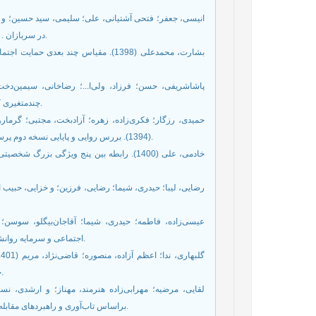
در سربازان . نشریه طب نظامی، مرکز تحقیقات علوم رفتاری، تهران، ایران، (1)7، 33-37.
بشارت، محمدعلی (1398). مقیاس چند ب:
چندمتغیری کاربردی (طرح و تفسیر)، تهران: رشد. (سال انتشار اثر به زبان اصلی، 2005).
حمیدی، رزگار؛ فکری‌زاده، زهره؛ آزادبخت، مجتبی؛ گرمارود
(1394). بررس روایی و پایایی نسخه دوم پرسشنامه افسردگی بک. مجله دانشگاه علوم پزشکی سبزوار، (1)22، 189-198.
خادمی، علی (1400). رابطه بین پنج ویژگی بز
اجتماعی و سرمایه روانشناختی در افراد ترنسکشوال. فصلنامه روانشناسی اجتماعی، (10)37، 13-28.
جنسی در فرایند هویت‏‌یابی). مجله مطالعات اجتماعی ایران، (1)16، 129-152.
براساس تاب‌آوری و راهبردهای مقابله‌ای با نقش میانجی افسردگی. مطالعات روان‌شناسی بالینی، (40)11، 27-46.