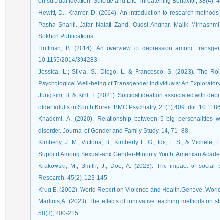
on suicidal ideation. Suicide and Life-Threatening Behavior, 38(4), 
Hewitt, D., Kramer, D. (2024). An introduction to research method
Pasha Sharifi, Jafar Najafi Zand, Qudsi Ahghar, Malik Mirhashmi
Sokhon Publications.
Hoffman, B. (2014). An overview of depression among transge
10.1155/2014/394283
Jessica, L.; Silvia, S., Diego, L. & Francesco, S. (2023). The 
Psychological Well-being of Transgender Individuals: An Exploratory
Jung kim, B. & Kihl, T. (2021). Suicidal ideation associated with de
older adults in South Korea. BMC Psychiatry, 21(1),409. doi: 10.11
Khademi, A. (2020). Relationship between 5 big personalities w
disorder. Journal of Gender and Family Study, 14, 71- 88.
Kimberly, J. M.; Victoria, B., Kimberly. L. G.; Ida, F. S., & Michele
Support Among Sexual-and Gender-Minority Youth. American Academ
Krakowski, M., Smith, J., Doe, A. (2023). The impact of social 
Research, 45(2), 123-145
Krug E. (2002). World Report on Violence and Health.Geneve. World
Madiros,A. (2023). The effects of innovative teaching methods on 
58(3), 200-215.