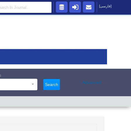
[فارسی]
s
Advanced
Search