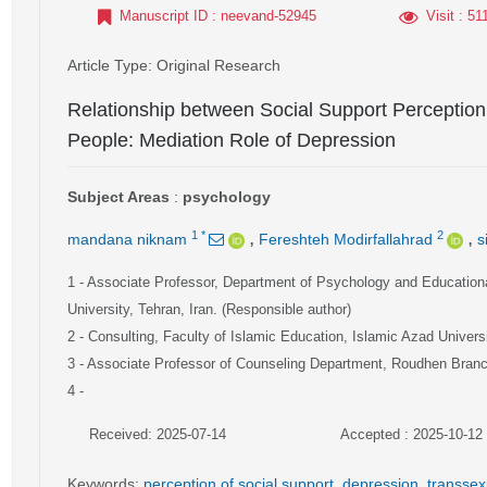
Manuscript ID
: neevand-52945
Visit
: 51
Article Type
: Original Research
Relationship between Social Support Perception
People: Mediation Role of Depression
Subject Areas
:
psychology
,
,
1
*
2
mandana niknam
Fereshteh Modirfallahrad
s
1
- Associate Professor, Department of Psychology and Education
University, Tehran, Iran. (Responsible author)
2
- Consulting, Faculty of Islamic Education, Islamic Azad Universi
3
- Associate Professor of Counseling Department, Roudhen Branch
4
-
Received: 2025-07-14
Accepted : 2025-10-12
Keywords
:
perception of social support
,
depression
,
transsex