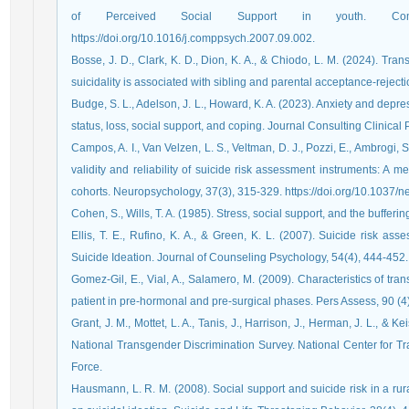
of Perceived Social Support in youth. Compre
https://doi.org/10.1016/j.comppsych.2007.09.002.
Bosse, J. D., Clark, K. D., Dion, K. A., & Chiodo, L. M. (2024). T
suicidality is associated with sibling and parental acceptance‐reject
Budge, S. L., Adelson, J. L., Howard, K. A. (2023). Anxiety and depres
status, loss, social support, and coping. Journal Consulting Clinical
Campos, A. I., Van Velzen, L. S., Veltman, D. J., Pozzi, E., Ambrogi, 
validity and reliability of suicide risk assessment instruments: A m
cohorts. Neuropsychology, 37(3), 315-329. https://doi.org/10.1037/
Cohen, S., Wills, T. A. (1985). Stress, social support, and the buffer
Ellis, T. E., Rufino, K. A., & Green, K. L. (2007). Suicide risk ass
Suicide Ideation. Journal of Counseling Psychology, 54(4), 444-452.
Gomez-Gil, E., Vial, A., Salamero, M. (2009). Characteristics of t
patient in pre-hormonal and pre-surgical phases. Pers Assess, 90 (4
Grant, J. M., Mottet, L. A., Tanis, J., Harrison, J., Herman, J. L., & Kei
National Transgender Discrimination Survey. National Center for T
Force.
Hausmann, L. R. M. (2008). Social support and suicide risk in a rura