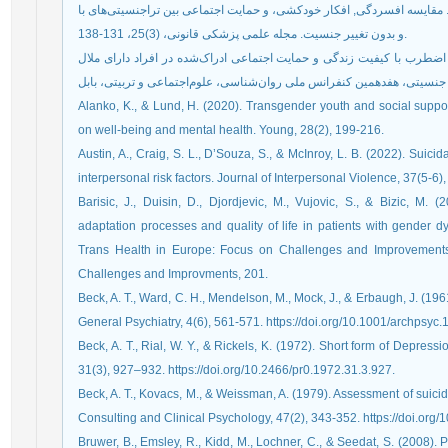
مودی، هیوا؛ محمدباقری، فاطمه؛ و صوفی، صلاح (1398). مقایسه افسردگی, افکار خودکشی، و حمایت اجتماعی بین تراجنسیتی‌های با
و بدون تغییر جنسیت. مجله علمی پزشکی قانونی، (3)25، 131-138.
ه (1401). رابطه افسردگی و اضطرب با کیفیت زندگی و حمایت اجتماعی ادراک‌شده در افراد دارای ملال
Alanko, K., & Lund, H. (2020). Transgender youth and social support
on well-being and mental health. Young, 28(2), 199-216.
Austin, A., Craig, S. L., D’Souza, S., & McInroy, L. B. (2022). Suici
interpersonal risk factors. Journal of Interpersonal Violence, 37(5
Barisic, J., Duisin, D., Djordjevic, M., Vujovic, S., & Bizic, M. 
adaptation processes and quality of life in patients with gender d
Trans Health in Europe: Focus on Challenges and Improvement
Challenges and Improvments, 201.
Beck, A. T., Ward, C. H., Mendelson, M., Mock, J., & Erbaugh, J. (19
General Psychiatry, 4(6), 561-571. https://doi.org/10.1001/archps
Beck, A. T., Rial, W. Y., & Rickels, K. (1972). Short form of Depress
31(3), 927–932. https://doi.org/10.2466/pr0.1972.31.3.927.
Beck, A. T., Kovacs, M., & Weissman, A. (1979). Assessment of suicida
Consulting and Clinical Psychology, 47(2), 343-352. https://doi.org
Bruwer, B., Emsley, R., Kidd, M., Lochner, C., & Seedat, S. (2008).