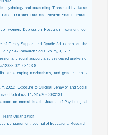
445-453.
s in psychology and counseling. Translated by Hasan
, Farida Dukanei Fard and Nastern Sharifi. Tehran:
nder women. Depression Research Treatment, doi:
Role of Family Support and Dyadic Adjustment on the
 Study. Sex Research Social Policy, 8, 1-17.
pression and social support: a survey-based analysis of
86/s12888-021-03423-8.
ith stress coping mechanisms, and gender identity
, L. Y.(2021). Exposure to Suicidal Behavior and Social
y of Pediatrics, 147(4),e2020033134.
support on mental health. Journal of Psychological
 Health Organization.
student engagement. Journal of Educational Research,