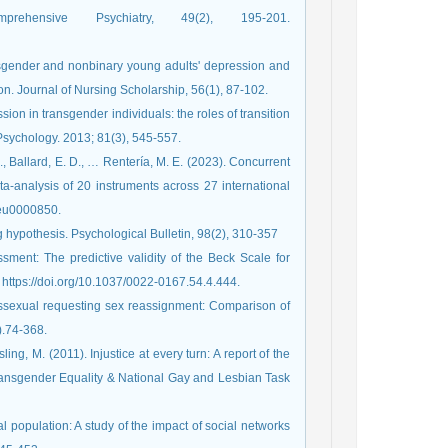
hensive Psychiatry, 49(2), 195-201.
ransgender and nonbinary young adults' depression and
ion. Journal of Nursing Scholarship, 56(1), 87-102.
sion in transgender individuals: the roles of transition
 Psychology. 2013; 81(3), 545-557.
S., Ballard, E. D., … Rentería, M. E. (2023). Concurrent
eta-analysis of 20 instruments across 27 international
neu0000850.
ing hypothesis. Psychological Bulletin, 98(2), 310-357
essment: The predictive validity of the Beck Scale for
 https://doi.org/10.1037/0022-0167.54.4.444.
ranssexual requesting sex reassignment: Comparison of
).74-368.
sling, M. (2011). Injustice at every turn: A report of the
ransgender Equality & National Gay and Lesbian Task
l population: A study of the impact of social networks