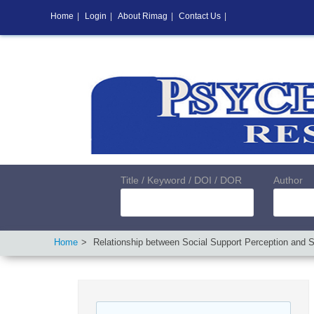
Home
|
Login
|
About Rimag
|
Contact Us
|
Title / Keyword / DOI / DOR
Author
Home
Relationship between Social Support Perception and S