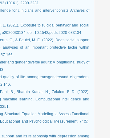
 392 (10161). 2299-2231.
llenge for clinicians and interventionists. Archives of
 M. L. (2021). Exposure to suicidal behavior and social
4), e2020033134. doi: 10.1542/peds.2020-033134.
omerus, G., & Beutel, M. E. (2022). Does social support
analyses of an important protective factor within
 157-166.
der and gender diverse adults: A longitudinal study of
43.
d quality of life among transgendersand cisgenders.
02.146.
Pant, B., Bharath Kumar, N., Zelalem F. D. (2022).
g machine learning. Computational Intelligence and
93251.
sing Structural Equation Modeling to Assess Functional
 Educational and Psychological Measurement, 74(5),
l support and its relationship with depression among