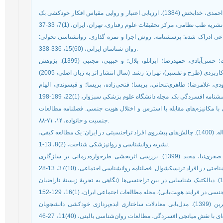
انیسی، جعفر؛ فتحی آشتیانی، علی؛ سلیمی، سید حسین؛ و احمدی، خدابخش (1384). ارزیابی اعتبار و روایی مقیاس افکار خودکشی بک
عدی حمایت اجتماعی ادراک شده: پرسشنامه، روش اجرا و نمره گذاری. روانشناسی تحولی
روان شناسان ایرانی، (60)15، 336-338.
پاشاشریفی، حسن؛ فرزاد، ولی‌ا...؛ رضاخانی، سیمین‌دخت؛ حسن‌آبادی، حمیدرضا؛ ایزانلو، بلال؛ و حبیبی، مجتبی (1399). پژوهش
ی، غلامرضا؛ طاهری‌تنجانی، پریسا؛ فتحی‌زاده، پریسا؛ و قیسوندی، الهام
رگ شخصیتی با مکانیزم‌های مقابله با استرس و اختلال هویت جنسی. فصلنامه مطالعات
جنسیت و خانواده، ۱۴، ۷۱-۸۸.
رضایی، لیبا؛ حیدری، شیما؛ رضایی، فرزین؛ و خزایی، حبیب اله. (1400). چالش‌های پیشروی افراد تراجنسیتی در ایران: یک مطالعه کیفی،
نشریه روانشناسی و روانپزشکی شناخت، (2)8، 13-1.
عیسی‌زاده، فاطمه؛ حیدری، شیما؛ آقاجان‌بیگلو، سوسن؛ صفری‌نیا، مجید (1399). بررسی اثربخشی طرحواره‌درمانی بر سازگاری
گلبهاری، ندا؛ اعظم آزاده، منصوره؛ قاضی‌نژاد، مریم (1401). دیالکتیک شناسایی در بین تراجنسی‌‏ها (نگاهی به تجربۀ زیستۀ ناراضیان
لقایی، مرضیه؛ مهرابی‌زاده هنرمند، مهناز؛ و ارشدی، نسرین (1399). مدل‌یابی معادلات ساختاری ایده‌پردازی خودکشی دانشجویان