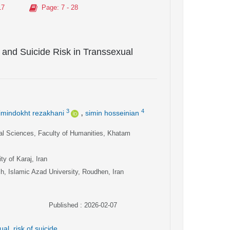
17
Page
: 7 - 28
 and Suicide Risk in Transsexual
,
3
4
imindokht rezakhani
simin hosseinian
al Sciences, Faculty of Humanities, Khatam
ty of Karaj, Iran
, Islamic Azad University, Roudhen, Iran
Published : 2026-02-07
ual
,
risk of suicide
,