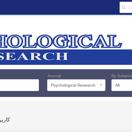
Journal
By Subject
Psychological Research
All
کاربر