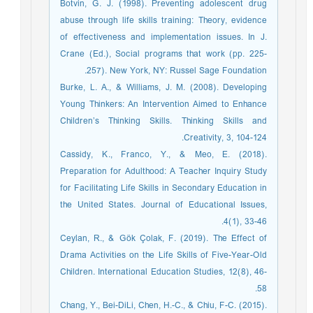
Botvin, G. J. (1998). Preventing adolescent drug
abuse through life skills training: Theory, evidence
of effectiveness and implementation issues. In J.
Crane (Ed.), Social programs that work (pp. 225-
257). New York, NY: Russel Sage Foundation.
Burke, L. A., & Williams, J. M. (2008). Developing
Young Thinkers: An Intervention Aimed to Enhance
Children’s Thinking Skills. Thinking Skills and
Creativity, 3, 104-124.
Cassidy, K., Franco, Y., & Meo, E. (2018).
Preparation for Adulthood: A Teacher Inquiry Study
for Facilitating Life Skills in Secondary Education in
the United States. Journal of Educational Issues,
4(1), 33-46.
Ceylan, R., & Gök Çolak, F. (2019). The Effect of
Drama Activities on the Life Skills of Five-Year-Old
Children. International Education Studies, 12(8), 46-
58.
Chang, Y., Bei-DiLi, Chen, H.-C., & Chiu, F-C. (2015).