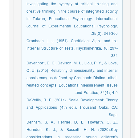
Investigating the synergy of critical thinking and
creative thinking in the course of integrated activity
in Taiwan, Educational Psychology. International
Journal of Experimental Educational Psychology,
35(3), 341-360.
Cronbach, L. J. (1951). Coefficient Alpha and the
Internal Structure of Tests. Psychometrika, 16, 297-
334.
Davenport, E. C., Davison, M. L., Liou, P. Y., & Love,
Q. U. (2015). Reliability, dimensionality, and internal
consistency as defined by Cronbach: Distinct albeit
related concepts. Educational Measurement: Issues
and Practice, 34(4), 4-9.
DeVellis, R. F. (2017). Scale Development: Theory
and Applications (4th ed.). Thousand Oaks, CA:
Sage.
Denham, S. A., Ferrier, D. E., Howarth, G. Z.,
Herndon, K. J., & Bassett, H. H. (2020).Key
considerations in assessing young children's