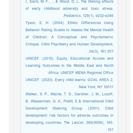
I., Earls, M. F., ... & Wood, D. L. The lifelong effects
of early childhood adversity and toxic stress.
Pediatrics, 129(1), e232-e246.
Tyson, E. H. (2004). Ethnic Differences Using
Behavior Rating Scales to Assess the Mental Health
of Children: A Conceptual and Psychometric
Critique. Child Psychiatry and Human Development,
34(3), 167-201.
UNICEF. (2015). Equity, Educational Access and
Learning Outcomes in the Middle East and North
Africa. UNICEF MENA Regional Office.
UNICEF. (2020). Every child learns: GOAL AREA 2,
New York, NY 10017.
Walker, S. P., Wachs, T. D., Gardner, J. M., Lozoff,
B., Wasserman, G. A., Pollitt, E & International Child
Development Steering Group. (2007). Child
development: risk factors for adverse outcomes in
developing countries. The Lancet, 369(9556), 145-
157.