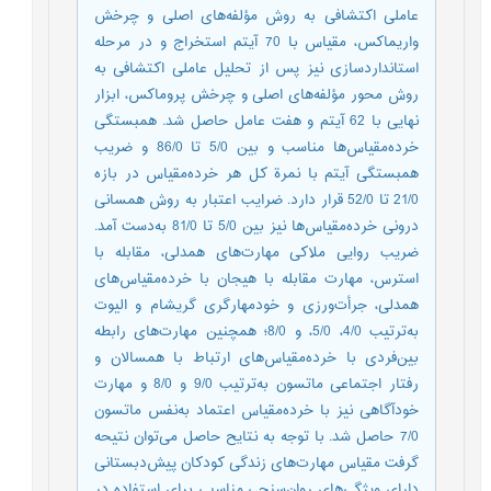
عاملی اکتشافی به روش مؤلفه‌های اصلی و چرخش
واریماکس، مقیاس با 70 آیتم استخراج و در مرحله
استانداردسازی نیز پس از تحلیل عاملی اکتشافی به
روش محور مؤلفه‌های اصلی و چرخش پروماکس، ابزار
نهایی با 62 آیتم و هفت عامل حاصل شد. همبستگی
خرده‌مقیاس‌ها مناسب و بین 5/0 تا 86/0 و ضریب
همبستگی آیتم با نمرة کل هر خرده‌مقیاس در بازه
21/0 تا 52/0 قرار دارد. ضرایب اعتبار به روش همسانی
درونی خرده‌مقیاس‌ها نیز بین 5/0 تا 81/0 به‌دست آمد.
ضریب روایی ملاکی مهارت‌های همدلی، مقابله با
استرس، مهارت مقابله با هیجان با خرده‌مقیاس‌های
همدلی، جرأت‌ورزی و خودمهارگری گریشام و الیوت
به‌ترتیب 4/0، 5/0، و 8/0؛ همچنین مهارت‌های رابطه
بین‌فردی با خرده‌مقیاس‌های ارتباط با همسالان و
رفتار اجتماعی ماتسون به‌ترتیب 9/0 و 8/0 و مهارت
خودآگاهی نیز با خرده‌مقیاس اعتماد به‌نفس ماتسون
7/0 حاصل شد. با توجه به نتایح حاصل می‌توان نتیحه
گرفت مقیاس مهارت‌های زندگی کودکان پیش‌دبستانی
دارای ویژگی‌های روان‌سنجی مناسبی برای استفاده در