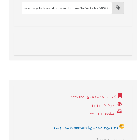
کد مقاله
: neevand-50988
بازدید
: 9292
صفحه
: 21 - 47
10.61882/neevand.50988.25.1.21
نوع مقاله
: پژوهشی