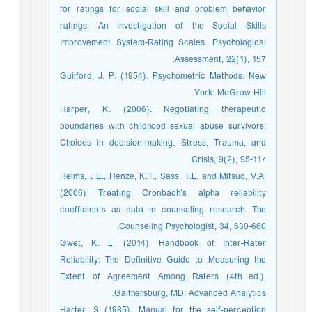
for ratings for social skill and problem behavior
ratings: An investigation of the Social Skills
Improvement System-Rating Scales. Psychological
Assessment, 22(1), 157.
Guilford, J. P. (1954). Psychometric Methods. New
York: McGraw-Hill.
Harper, K. (2006). Negotiating therapeutic
boundaries with childhood sexual abuse survivors:
Choices in decision-making. Stress, Trauma, and
Crisis, 9(2), 95-117.
Helms, J.E., Henze, K.T., Sass, T.L. and Mifsud, V.A.
(2006) Treating Cronbach’s alpha reliability
coefficients as data in counseling research. The
Counseling Psychologist, 34, 630-660.
Gwet, K. L. (2014). Handbook of Inter-Rater
Reliability: The Definitive Guide to Measuring the
Extent of Agreement Among Raters (4th ed.).
Gaithersburg, MD: Advanced Analytics.
Harter, S (1985). Manual for the self-perception