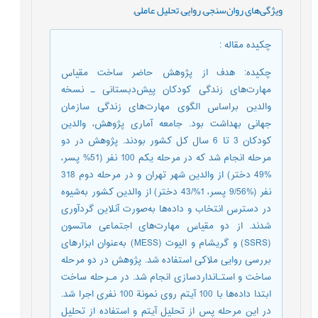
ویژگی‌های روان‌سنجی
,
روایی
,
تحلیل عاملی
,
چکیده مقاله
:
چکیده: هدف از پژوهش حاضر ساخت مقیاس
مهارت‌های زندگی کودکان پیش‌دبستانی ـ نسخه
والدین براساس الگوی مهارت‌های زندگی سازمان
جهانی بهداشت بود. جامعه آماری پژوهش، والدین
کودکان 3 تا 6 سال کل کشور بودند. پژوهش در دو
مرحله انجام شد که در مرحله یکم 100 نفر (51% پسر،
%49 دختر) از والدین شهر تهران و در مرحله دوم 318
نفر (%9/56 پسر، 1%/43 دختر) از والدین کشور به‌شیوه
در دسترس انتخاب و داده‌ها به‌صورت آنلاین گردآوری
شدند. از دو مقیاس مهارت‌های اجتماعی ماتسون
(SSRS) و گریشام و الیوت (MESS) به‌عنوان ابزارهای
بررسی روایی ملاکی استفاده شد. پژوهش در دو مرحله
ساخت و استـانداردسازی انجام شد. در مـرحله ساخت
ابتدا داده‌ها با 100 آیتم روی نمونة 100 نفری اجرا شد.
در این مرحله پس از تحلیل آیتم و استفاده از تحلیل