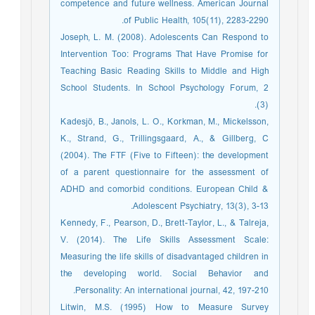
competence and future wellness. American Journal
of Public Health, 105(11), 2283-2290.
Joseph, L. M. (2008). Adolescents Can Respond to
Intervention Too: Programs That Have Promise for
Teaching Basic Reading Skills to Middle and High
School Students. In School Psychology Forum, 2
(3).
Kadesjö, B., Janols, L. O., Korkman, M., Mickelsson,
K., Strand, G., Trillingsgaard, A., & Gillberg, C
(2004). The FTF (Five to Fifteen): the development
of a parent questionnaire for the assessment of
ADHD and comorbid conditions. European Child &
Adolescent Psychiatry, 13(3), 3-13.
Kennedy, F., Pearson, D., Brett-Taylor, L., & Talreja,
V. (2014). The Life Skills Assessment Scale:
Measuring the life skills of disadvantaged children in
the developing world. Social Behavior and
Personality: An international journal, 42, 197-210.
Litwin, M.S. (1995) How to Measure Survey