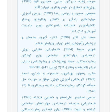
سرمد، زهره؛ بازرگان، عباس؛ حجازی، الهه (1376).
روش‌های تحقیق در علوم رفتاری. تهران: آگاه.
سمیعی، حسن؛ و بیرامی، رضا (1397). بررسی آموزش
مهارت‌های زندگی بر کاهش رفتارهای پرخطر
دانش‌آموزان. فصلنامه راهبردهای نوین مدیریت
آموزشی، 1(1)، 1-9.
سیف علی اکبر (1396). اندازه گیری، سنجش و
ارزشیابی آموزشی. نشر دوران. ویرایش هفتم.
شهیم، سیما (1384). هنجاریابی مقیاس روش
درجه‌بندی مهارت‌های اجتماعی برای کودکان
پیش‌دبستانی. مجله روانپزشکی و روان‌شناسی بالینی
ایران (اندیشه و رفتار)، 11(2 (پیاپی 41))، 176-186.
خانی، رضوان؛ بهرام‌پور، منصوره، و عابدي، احمد
(1399). اثربخشی آموزش هوش موفق بر مهارت حل
مسأله کودکان پیش‌دبستانی. نشریه پرستاری، 6 (3).
45-52.
عباسي اسفجیر، علي‌اصغر و خطیبي، فرشته (1395).
هنجاریابي سیستم درجه‌بندی مهارت‌های اجتماعي
گرشام و الیوت (1990) برای کودکان پیش‌دبستاني