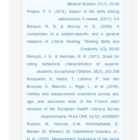
Medical Bulletin, 57(1), 33-45.
Prajina, P. V. (2014). Impact of life skills among
adolescents: A review, (2277), 3-4.
Renaud, R. D. & Murray, H. G. (2008). A
comparison of a subject-specific and a general
measure of critical thinking. Thinking Skills and
Creativity, 3(2), 85-93.
Renzulli, J. S., & Hartman, R. K (1971). Scale for
rating behavioral characteristics of superior
students. Exceptional Children, 38(3), 243-248.
Rouquette, A., Nadot, T., Labitrie, P., Van den
Broucke, S., Mancini, J., Rigal, L., et al. (2018).
Validity and measurement invariance across sex,
age, and education level of the French short
versions of the European Health Literacy Survey
Questionnaire. PLoS ONE 13(12): e0208091.
Rudnev, M., Vauclair, C-M., Aminihajibashi, S.,
Becker, M., Bilewicz, M., Castellanos Guevara, JL.,
et al. (2020). Measurement invariance of the moral