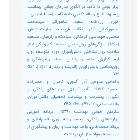
ابزار بومي با تأکید بر الگوي سازمان جهاني بهداشت.
پیشنهاد طرح رساله دکتري دانشگاه علامه طباطبایي.
اکبری زردخانه؛ سعید، شاهورانی؛ سیدمحمد،
منصورکیایی؛ نادر، زنگانه؛ علی‌محمد، جلالت دانش،
محسن، طهماسبی گرمتانی، سیامک؛ و زارعیان، مسعود
(1397). ویژگی‌های روان‌سنجی نسخه الکترونیکی ابزار
سلامت روان‌شناختی دانش‌آموزان دوره متوسطه اول:
فرم گزارش معلم و والدین. مجله روانپزشکی و
روان‌شناسی بالینی ایران (اندیشه و رفتار)، 24(3 )، 324-
339.
پاکدامن ساوجی، آذر؛ گنجی، کامران؛ و احمدزاده،
محمود (1391). تأثیر آموزش مهارت‌های زندگی بر
انگیزش ‌پیشرفت و پیشرفت ‌تحصیلی دانش‌آموزان.
رفاه اجتماعی، ۱۲ (۴۷)، ۲۶۵-۲۴۵.
سازمان جهاني بهداشت (1377). برنامه آموزش
مهارت‌های زندگي، ترجمه ربابه نوري قاسم‌آبادی و
پروانه محمدخاني. واحد بهداشت و روان و پيشگيري از
سوءمصرف مواد سازمان بهداشت.