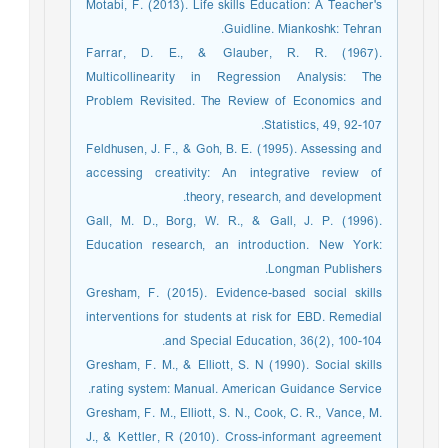
Motabi, F. (2013). Life skills Education: A Teacher's
Guidline. Miankoshk: Tehran.
Farrar, D. E., & Glauber, R. R. (1967).
Multicollinearity in Regression Analysis: The
Problem Revisited. The Review of Economics and
Statistics, 49, 92-107.
Feldhusen, J. F., & Goh, B. E. (1995). Assessing and
accessing creativity: An integrative review of
theory, research, and development.
Gall, M. D., Borg, W. R., & Gall, J. P. (1996).
Education research, an introduction. New York:
Longman Publishers.
Gresham, F. (2015). Evidence-based social skills
interventions for students at risk for EBD. Remedial
and Special Education, 36(2), 100-104.
Gresham, F. M., & Elliott, S. N (1990). Social skills
rating system: Manual. American Guidance Service.
Gresham, F. M., Elliott, S. N., Cook, C. R., Vance, M.
J., & Kettler, R (2010). Cross-informant agreement