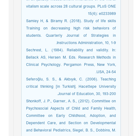
vitalism scale across 28 cultural groups. PLoS ONE
15(6): e0233989
Samiey H, & Biramy R. (2018). Study of life skills
Training on decreasing high risk behaviors of
students. Quarterly Journal of Strategies in
Instructions Administration, 10, 1-9.
Sechrest, L. (1984). Reliability and validity. In:
Bellack AS, Hersen M. Eds. Research Methods in
Clinical Psychology. Pergamon Press, New York,
USA, 24-54.
Seferoğlu, S. S., & Akbıyık, C. (2006). Teaching
critical thinking [in Turkish]. Hacettepe University
Journal of Education, 30, 193-200.
Shonkoff, J. P., Garner, A. S., (2012). Committee on
Psychosocial Aspects of Child and Family Health,
Committee on Early Childhood, Adoption, and
Dependent Care, and Section on Developmental
and Behavioral Pediatrics, Siegel, B. S., Dobbins, M.