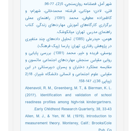
شهر آمل. فصلنامه روان‌سنجي، 5(2)، 77-96.
فتی، لادن؛ موتابی، فرشته؛ محمدخانی، شهرام؛ و
کاظم‌زاده عطوفی، محمد (1391(. راهنمای عملی
برگزاری کارگاه‌های آموزش مهارت‌های زندگی. کتاب
راهنمای مدرس. تهران: میانکوشک.
هومن، حیدرعلی (1385). تحلیل داده‌های چند متغیری
در پژوهش رفتاری. تهران: پارسا (پیک فرهنگ).
یوسفی، فریده و خیر، محمد (1381). بررسی پایایی و
روایی مقیاس سنجش مهارت‌های اجتماعی ماتسون و
مقایسه عملکرد دختران و پسران دبیرستانی در این
مقیاس. علوم اجتماعی و انسانی دانشگاه شیراز، 18(2
(پیاپی 36))، 147-158.
Abenavoli, R. M., Greenberg, M. T., & Bierman, K. L.
(2017). Identification and validation of school
readiness profiles among high-risk kindergartners.
Early Childhood Research Quarterly, 38, 33-43.
Allen, M. J., & Yen, W. M. (1979). Introduction to
measurement theory. Monterey, Calif.: Brooks/Cole
Pub. Co.