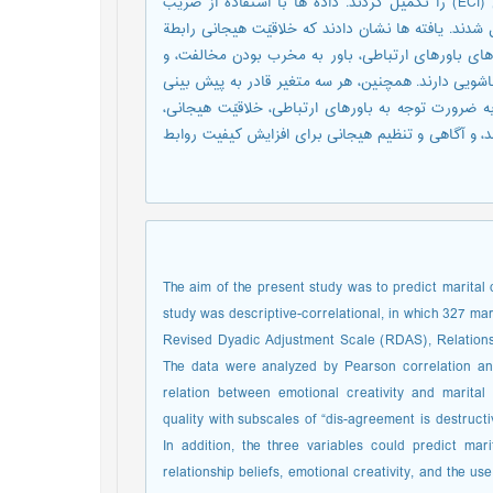
زوجی اصلاح شده (RDAS)، باورهای ارتباطی (RBI)، و خلاقیت هیجانی (ECI) را تکمیل کردند. داده ها با استفاده از ضریب
ند. یافته ها نشان دادند که خلاقیّت هیجانی رابطة
های باورهای ارتباطی، باور به مخرب بودن مخالفت، و
ناشویی دارند. همچنین، هر سه متغیر قادر به پیش بینی
 ضرورت توجه به باورهای ارتباطی، خلاقیّت هیجانی،
، و آگاهی و تنظیم هیجانی برای افزایش کیفیت روابط
The aim of the present study was to predict marital q
study was descriptive-correlational, in which 327 ma
Revised Dyadic Adjustment Scale (RDAS), Relationshi
The data were analyzed by Pearson correlation and 
relation between emotional creativity and marital 
quality with subscales of “dis-agreement is destruct
In addition, the three variables could predict mari
relationship beliefs, emotional creativity, and the us