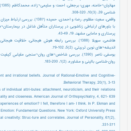
مه
شناسی 39، (3)10، 320-308.
واقعی، سعید؛ مظلوم، رضا؛ و احمدی، حمیده (1387). بررسی ارتباط میزان خشنودی زناشویی
با باورهای ارتباطی زناشویی در پرستاران متأهل شاغل در بیمارستان
پرستاری و مامایی مشهد، 19، 49-43.
هاشمی، سهیلا (1388). بررسی رابطه هوش هیجانی، خلاقیت
اندیشه¬های نوین تربیتی، (2)5، 102-79.
روان-شناسی بالینی و مشاوره، (2)1، 200-183.
nt and irrational beliefs. Journal of Rational-Emotive and Cognitive-
Behavioral Therapy, 20(1), 3-13.
 of individual attri-butes: attachment, neuroticism, and their relations
uality and closeness. American Journal of Orthopsychiatry, 4, 621- 639.
experiences of emotion? I fell, therefore I am- I think. In P. Ekman and
f Emotion: Fundamental Questions. New York: Oxford University Press.
nal creativity: Struc-ture and correlates. Journal of Personality, 67(2),
331-371.