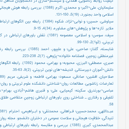
کیفیت روابط زناشویی، همدلی، و سیستم¬سازی در دانشجویان متأهل دانشگاه اص
سلیمانیان، علی¬اکبر؛ و محمدی، اکرم (388
اسلامی واحد بجنورد، (19)5، 150-131.
سیاوشی، حسین؛ و نوابی¬نژاد، شکوه (1384
ملایر. تازه¬ها و پژوهش¬های مشاوره، (34)4، 15-9.
سیف، سوسن؛ و اسلامی، معصومه (1387). نقش 
تربیتی، (2و1)2، 130-99.
شایسته، گلناز؛ صاحبی، علی؛ و 
غیرمنطقی زوجین. فصلنامه خانواده¬پژوهی، (7)2، 238-223.
صبری، مصطفی؛ البرزی، محبو
دانش¬آموزان دبیرستانی. اندیشه¬های نوین تربیتی، (2)9، 63-35.
تعارضات زناشویی. مطالعات روان¬شناختی دانشکده علوم تربیتی و روان¬شناسی دانشگ
58.
تنیدگی، خلاقیت هیجانی و سلامت عمومی در دختران دانشجو. مجله روان¬شناسی، 45، (1)
عبدالمحمدی، کبری (1385). بررسی و مقایسه رابطه باوره