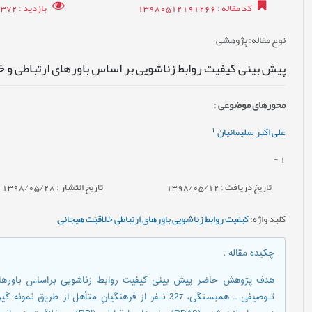
کد مقاله
: 13980512191266
بازدید
: 12372
نوع مقاله
: پژوهشی
پیش بینی کیفیت روابط زناشویی بر اساس باورهای ارتباطی و 
محورهای موضوعی
:
1
علی اکبر سلیمانیان
-
1
تاریخ دریافت : 1398/05/12
تاریخ انتشار : 1398/05/28
کلید واژه
:
کیفیت روابط زناشویی باورهای ارتباطی خلاقیّت هیجانی
,
چکیده مقاله
:
هدف پژوهش حاضر پیش بینی کیفیت روابط زناشویی براساس باورهای
تـوصیفی ـ همبستگی، 327 نـفر از فرهنگیانِ متأهل از