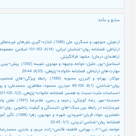
منابع و مأخذ
:
ازخوش، منوچهر؛ و عسگری، علی (1386). اندازه¬
(راهنمای درمان). مشهد: فراانگیزش.
اسماعیل¬پور، خلیل؛ خواج
مهارت-های ارتباطی. فصلنامه خانواده¬پژوهی، (33)9، 44-29.
جوکار، بهرام؛ و البرزی، محبوبه (1389).
احساسات مثبت نسبت به همسر. فصلنامه خانواده¬پژوهی، (2)1، 130-121.
خجسته¬مهر، رضا؛ کو
غیرسازنده در رابطه بین سبک¬های دلبستگی و کیفیت زناشویی. روان¬شناسی معاص
خلعتبری، جواد؛ قربان
فصلنامه روان¬شناسی تربیتی، (1)1، 45-32.