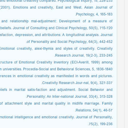
e and emotional creativity compared. Psychological Inquiry, 15, 228-233.
(2001). Emotions and creativity, East and West. Asian Journal of
Psychology, 4, 165-183.
n and relationship mal-adjustment: Development of a measure of
 beliefs. Journal of Consulting and Clinical Psychology, 50(5), 715-720.
sfaction, depression, and attributions: A longitudinal analysis. Journal
of Personality and Social Psychology, 64(3), 442-452.
otional creativity, alexi-thymia and styles of creativity. Creativity
Research Journal, 19(2-3), 233-245.
ructure of Emotional Creativity Inventory (ECI-Averill, 1999) among
 universities. Procedia-Social and Behavioral Sciences, 5, 1836-1840.
fferences in emotional creativity as manifested in words and pictures.
Creativity Research Jour-nal, 9(4), 327-337.
liefs in marital satis-faction and adjustment. Social Behavior and
Personality: An Inter-national Journal, 33(4), 313-328.
 of attachment style and marital quality in midlife marriage. Family
Relations, 54(1), 46-57.
motional intelligence and emotional creativity. Journal of Personality,
75(2), 199-236.