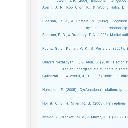
Averill, J. R. (2004). Emotional intelligenc
Averill, J. R., Koo Chon, K., & Woong Hahn, D. 
Eidelson, R. J., & Epstein, N. (1982). Cognitio
dysfunctional relationship
Fincham, F. D., & Bradbury, T. N. (1993). Marital sati
Fuchs, G. L., Kumar, V. K., & Porter, J. (2007). Em
Ghadiri Nezhadyan, F., & Abdi, B. (2010). Factor st
Iranian undergraduate students in Tehran
Gutbezahl, J., & Averill, J. R. (1996). Individual di
Hamamci, Z. (2005). Dysfunctional relationship be
Hollist, C. S., & Miller, R. B. (2005). Perceptions
Ivcevic, Z., Brackett, M. A., & Mayer, J. D. (2007). E