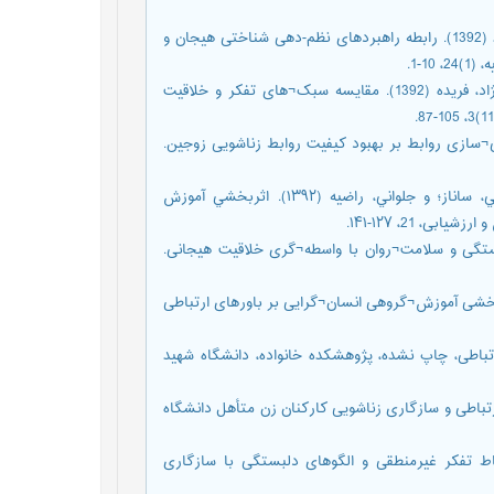
عیسی¬زادگان، علی؛ شیخی، سیامک؛ بشرپور، سجاد؛ و سعادتمند، سعید (1392). رابطه راهبردهای نظم-دهی شناختی هیجان و
-1.
عیسی¬زادگان، علی؛ میکائیلی¬منیع، فرزانه؛ جناآبادی، حسین؛ و قلی¬نژاد، فریده (1392). مقایسه سبک¬های تفکر و خلاقیت
مد؛ و اعتمادی، عذرا (1389). اثربخشی غنی¬سازی روابط بر بهبود کیفیت روابط زناشویی زوجین.
فولادي، فائزه؛ اژه¬اي، جواد؛ غلامعلي لواساني، مسعود؛ برزگر كهنمويي، ساناز؛‍‍‍ و جلواني، راضيه (۱۳۹۲). اثربخشي آموزش
(1391). بررسی رابطه سبک دلبستگی و سلامت¬روان با واسطه¬گری خلاقیت هیجانی.
ه؛ آتش¬پور، حمید؛ آقایی، اصغر؛ و علامه، فرید (1392). اثربخشی آموزش¬گروهی انسان¬گرایی بر باورهای ارتباطی
میدرضا (1382). مقياس باورهاي ارتباطی، چاپ نشده، پژوهشكده خانواده، دانشگاه شهيد
ررسی رابطه بین باورهای ارتباطی و سازگاری زناشویی کارکنان زن متأهل دانشگاه
رید؛ مظاهری، محمدعلی؛ و حیدری، محمود (1384). ارتباط تفکر غیرمنطقی و الگوهای دلبستگی با سازگاری