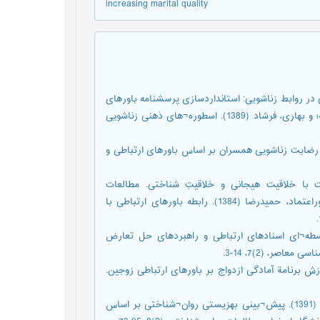
increasing marital quality
گیری باورهای غیرمنطقی در روابط زناشویی: استانداردسازی پرسشنامه باورهای
ارتباطی. فصلنامه روان¬شناسان ایرانی، (14)4، 153-137 اسلامی، معصومه؛ و بهاری، فرشاد (1389). اسطوره¬های ذهنی زناشویی
ه، وجیهه؛ و مهدوی، نفیسه (1392). پیش¬بینی رضایت زناشویی همسران بر اساس باورهای ارتباطی و
 رابطه ویژگی¬های شخصیت با خلاقیت هیجانی و خلاقیتِ شناختی. مطالعات
روان¬شناختی، (1)8، 109-89 حیدری، محمود؛ مظاهری، محمدعلی؛ و پوراعتماد، حمیدرضا (1384). رابطه باورهای ارتباطی با
چکی، رحیم؛ و رجبی، غلامرضا (1391). نقش واسطه¬ای اسنادهای ارتباطی و راهبردهای حل تعارض
ر، (2)7، 14-3.
¬شیرودی، شهره؛ و مهدیون، زهرا (1388). تأثیر آموزشِ برنامة آمادگی ازدواج بر باورهای ارتباطی زوجین.
خواجه، نبی¬¬ا...؛ بهرامی، فاطمه؛ فاتحی¬زاده، مریم؛ و عابدی، محمدرضا (1391). پیش¬بینی بهزیستی روان¬شناختی بر اساس