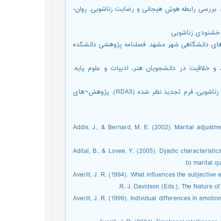
انیان¬خامنه، مهری؛ برجعلی، احمد؛ و سلیمی¬زاده، محمدکاظم (1385). بررسی رابطه هوش هیجانی و رضایت زناشویی. روان-
¬های دانشگاهی شهر مشهد. فصلنامه پژوهشی دانشکده
 هیجانی، و خلاقیت در دانشجویان هنر، ادبیات و علوم پایه.
یوسفی، ناصر (1390). بررسی شاخص¬های روان¬سنجی مقیاس کیفیت زناشویی، فرم تجدید نظر شده (RDAS). پژوهش¬های
Addis, J., & Bernard, M. E. (2002). Marital adjustme
Adital, B., & Lovee, Y. (2005). Dyadic characteristics
to marital q
Averill, J. R. (1994). What influences the subjective 
R. J. Davidson (Eds.), The Nature o
Averill, J. R. (1999). Individual differences in emotio