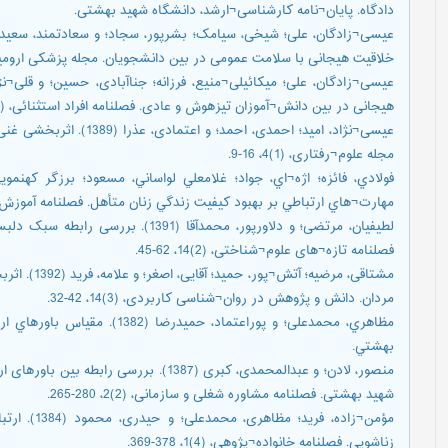
دادگاه. پایان¬نامه کارشناسی¬ارشد، دانشگاه شهید بهشتی.
خلاقیت هیجانی با سلامت عمومی در بین دانشجویان. مجله پزشکی ارومیه، (1)24، 10
هیجانی در بین دانش¬آموزان تیزهوش و عادی. فصلنامه افراد استثنائی، (11)3، 105-87.
عیسی¬نژاد، امید؛ احمدی، اح
مجله علوم¬رفتاری، (1)4، 16-9.
مهارت¬هاي ارتباطي بر بهبود کيفيت زندگي زنان متأهل.‎ فصلنامه آموزش و ارزشیابی، 21، ۱۲۷-۱۴۱.
لطیفیان، مرتضی؛ و دلاورپور، محمدآقا 
فصلنامه تازه¬های علوم¬شناختی، (2)14، 62-45.
مشتاقی، مرضی
مردان. دانش و پژوهش در روان¬شناسی کاربردی، (3)14، 42-32.
مظاهري، محمدعلی؛ و پوراعتماد، ح
بهشتي.
منصور، لادن؛ و عبدالمحمدی، کبری (1387). ب
شهید بهشتی. فصلنامه مشاوره شغلی و سازمانی، (2)2، 280-265.
مؤمن¬زاده، ف
زناشویی. فصلنامه خانواده¬پژوهی، (4)1، 378-369.