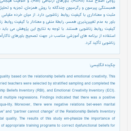
همبستگی پیرسون و رگرسیون چندگانه با روش همزمان، تجزیه و تحلیل شد
مثبت و معناداری با کیفیت روابط زناشویی دارد. از میان خرده مقیاس 
باور به عدم تغییرپذیری همسر، رابطة منفی و معنادار با کیفیت روابط ز
کیفیت روابط زناشویی هستند. با توجه به نتایج این پژوهش می باید به
استفاده از برنامه های آموزشیِ مناسب در جهت تصحیح باورهای ناکارآمد
زناشویی تأکید کرد.
چکیده انگلیسی
:
uality based on the relationship beliefs and emotional creativity. This
rried teachers were selected by stratified sampling and completed the
p Beliefs Inventory (RBI), and Emotional Creativity Inventory (ECI).
multiple regressions. Findings indicated that there was a positive
qua-lity. Moreover, there were negative relations bet-ween marital
ive” and “partner cannot change” of the Relationship Beliefs Inventory
tal quality. The results of this study em-phasize the importance of
e of appropriate training programs to correct dysfunctional beliefs for