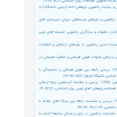
فهان. مطالعات روان¬شناختی، (2)8، 95-73.
1). بررسی رابطه هوش هیجانی و رضایت زناشویی. پژوهش¬نامه تربیتی دانشگاه آزاد
). رابطه بین الگوهای ارتباط زناشویی و باورهای غیرمنطقی دبیران دبیرستان¬های
باورهای ارتباطی در کارکرد خانواده و سازگاری زناشویی. اندیشه¬های نوین
علیپور، احمد (1385). بررسی رابطه رضایت¬مندی زناشویی با باورهای ارتباطی و انتظارات
به؛ و بهرامی، محمود (1392). رابطه الگوهای ارتباطی خانواده، هوش هیجانی و خلاقیت هیجانی در
صلاحیان، افشین؛ صادقی، مسعود؛ بهرامی، فاطمه؛ و شریفی، مریم (1389). بررسی رابطه بین هوش هیجانی و بخشودگی با
اه الزهرا، (2)6، 140-115.
عباسی¬بورندرق، سکینه؛ کیمیایی، علی؛ و قنبری هاشم¬آبادی، بهرام¬علی (1392). بررسی و مقایسه اثربخشی زوج¬درمانی
تلفیقی و رفتاری ـ شناختی روی باورهای ارتباطی زوجینِ متقاضی طلاق. فصلنامه پژوهش¬های نوین روان¬شناختی، (31)8، 76-
عبـداللهی، محمدحسین؛ فـراهانی، محمدنقی؛ و ابـراهیمی، احترام (1387). بررسی و مقـایسه رابطه بین سبک¬های مقابله با
12، 103-89.
ای ارتباطی و تعارضات زناشویی در زنان و مردانِ مراجعه¬کننده به