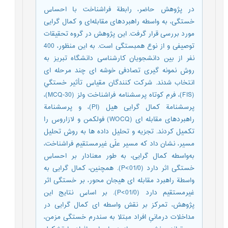
در پژوهش حاضر، رابطة فراشناخت با احساس
خستگی، به واسطه راهبردهای مقابله‌ای و کمال گرایی
مورد بررسی قرار گرفت. این پژوهش در گروه تحقیقات
توصیفی و از نوع همبستگی است. به این منظور، 400
نفر از بین دانشجویان کارشناسی دانشگاه تبریز به
روش نمونه گیری تصادفی خوشه ای چند مرحله ای
انتخاب شدند. شرکت کنندگان مقیاس تأثیر خستگي
(FIS)، فرم کوتاه پرسشنامه فراشناخت ولز (MCQ-30)،
پرسشنامة کمال گرایی هیل (PI)، و پرسشنامة
راهبردهای مقابله ای (WOCQ) فولکمن و لازاروس را
تکمیل کردند. تجزیه و تحلیل داده ها به روش تحلیل
مسیر، نشان داد که مسیر علّی غیرمستقیمِ فراشناخت،
به‌واسطه کمال گرایی، به طور معنادار بر احساس
خستگی اثر دارد (01/0>P). همچنین، کمال گرایی به
واسطة راهبرد مقابله ای هیجان محور، بر خستگی اثر
غیرمستقیم دارد (01/0>P). بر اساس نتایج این
پژوهش، تمرکز بر نقش واسطه ای کمال گرایی در
مداخلات درمانیِ افراد مبتلا به سندرم خستگی مزمن،