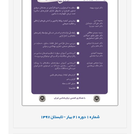
شماره
1
دوره
21
بهار - تابستان
1397