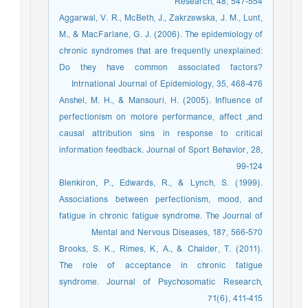
Research, 48, 547-554
Aggarwal, V. R., McBeth, J., Zakrzewska, J. M., Lunt,
M., & MacFarlane, G. J. (2006). The epidemiology of
chronic syndromes that are frequently unexplained:
Do they have common associated factors?
Intrnational Journal of Epidemiology, 35, 468-476
Anshel, M. H., & Mansouri, H. (2005). Influence of
perfectionism on motore performance, affect ,and
causal attribution sins in response to critical
information feedback. Journal of Sport Behavior, 28,
99-124
Blenkiron, P., Edwards, R., & Lynch, S. (1999).
Associations between perfectionism, mood, and
fatigue in chronic fatigue syndrome. The Journal of
Mental and Nervous Diseases, 187, 566-570
Brooks, S. K., Rimes, K, A., & Chalder, T. (2011).
The role of acceptance in chronic fatigue
syndrome. Journal of Psychosomatic Research,
71(6), 411-415