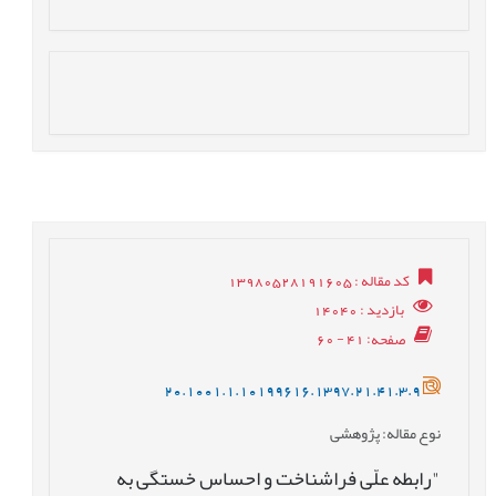
کد مقاله
: 13980528191605
بازدید
: 14040
صفحه
: 41 - 60
20.1001.1.10199616.1397.21.41.3.9
نوع مقاله
: پژوهشی
"رابطه علّی فراشناخت و احساس خستگی به