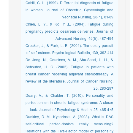
Cahill, C. H. (1999). Differential diagnosis of fatigue
in women. Journal of Obstetric Gynecologic and
Neonatal Nursing, 28(1), 81-89
Chien, L. Y., & Ko, Y .L. (2004). Fatigue during
pregnancy predicts cesarean deliveries. Journal of
Advanced Nursing, 45(5), 487-494
Crocker, J., & Park, L. E. (2004). The costly pursuit
of self-esteem. Psycho-logical Bulletin, 130, 392-414
De Jong, N., Courtens, A. M., Abu-Saad, H. H., &
Schouted, H. C. (2002). Fatigue in patients with
breast cancer receiving adjuvant chemotherapy: A
review of the literature. Journal of Cancer Nursing,
25, 283-297
Deary, V., & Chalder, T. (2010). Personality and
perfectionism in chronic fatigue syndrome: A closer
look. Journal of Psychology & Health, 25, 465-475
Dunkley, D. M., Kyparissis, A. (2008). What is DAS
self-critical perfec-tionism really measuring?
Relations with the Five-Factor model of personality