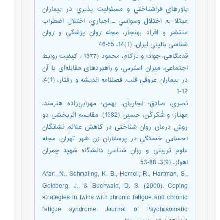
باورهاي فراشناختي و مسئوليت پذيري در بيماران
مبتلا به اختلال وسواسي ـ اجباري، اختلال اضطراب
منتشر و افراد بهنجار، مجله روان پزشكي و روان
شناسي باليني ايران، (1)14، 55-46
قدمگاهی، جواد؛ و دژکام، محمود (1377). کیفیت روابط
اجتماعی، میزان استرس، و راهبردهای مقابله‌ای با آن
در بیماران عروقی قلب. فصلنامه اندیشه و رفتار، (1)4،
12-1
نصری، صادق؛ نجاریان، بهمن؛ مهرابی‌زاده هنرمند،
مهناز؛ و شُکرکُن، حسین (1382). مقایسه اثربخشی دو
روش درمان روان شناختی در کاهش علائم نشانگان
احساس خستگی در پرستاران زن شهر تهران. مجله
علوم تربیتی و روان شناسی دانشگاه شهید چمران
اهواز، (9)3، 88-53
Afari, N., Schmaling, K. B., Herrell, R., Hartman, S.,
Goldberg, J., & Buchwald, D. S. (2000). Coping
strategies in twins with chronic fatigue and chronic
fatigue syndrome. Journal of Psychosomatic