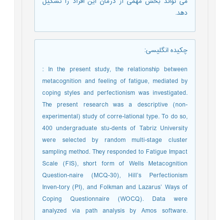
می تواند بخش مهمی از درمان این افراد را تشکیل
دهد.
چکیده انگلیسی
:
: In the present study, the relationship between
metacognition and feeling of fatigue, mediated by
coping styles and perfectionism was investigated.
The present research was a descriptive (non-
experimental) study of corre-lational type. To do so,
400 undergraduate stu-dents of Tabriz University
were selected by random multi-stage cluster
sampling method. They responded to Fatigue Impact
Scale (FIS), short form of Wells Metacognition
Question-naire (MCQ-30), Hill’s Perfectionism
Inven-tory (PI), and Folkman and Lazarus’ Ways of
Coping Questionnaire (WOCQ). Data were
analyzed via path analysis by Amos software.