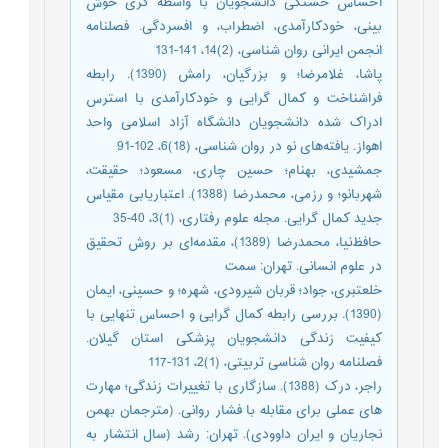
احساس خستگی دانشجویان با واسطه گری خوش
بینی، خودکارآمدی، اضطراب، و افسردگی. فصلنامه
انجمن ایرانی روان شناسی، (2)14، 141-131
پاشا، غلامرضا؛ و بزرگیان، رامش (1390). رابطه
فراشناخت و کمال گرایی و خودکارآمدی با استرس
ادراک شده دانشجویان دانشگاه آزاد اسلامی واحد
اهواز. یافته‌های نو در روان شناسی، (18)6، 102-91
جمشیدی، بهنام؛ حسین چاری، مسعود؛ حقیقت،
شهربانو؛ و رزمی، محمدرضا (1388). اعتباریابی مقیاس
جدید کمال گرایی. مجله علوم رفتاری، (1)3، 40-35
حافظ‌نیا، محمدرضا (1389)، مقدمه‌ای بر روش تحقیق
در علوم انسانی. تهران: سمت
خلعتبری، جواد؛ قربان شیرودی، شهره؛ و حسینی، ایمان
(1390). بررسی رابطه کمال گرایی و احساس تنهایی با
کیفیت زندگی دانشجویان پزشکی استان گیلان.
فصلنامه روان شناسی تربیتی، (1)2، 131-117
راجر، درک (1388). سازگاری با تغییرات زندگی؛ مهارت
های عملی برای مقابله با فشار روانی. (مترجمان بهمن
نجاریان و ایران داوودی). تهران: رشد (سال انتشار به