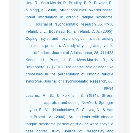
Hou, R., Moss-Morris, R., Bradley, B. P., Peveler, R.,
& Mogg, K. (2008). Attentional bias towards health-
threat information in chronic fatigue syndrome.
Journal of Psychosomatic Research, 65, 47-50
Ireland, J. L., Boustead, R., & Ireland, C. A. (2005).
Coping style and psy-chological health among
adolescent prisoners: A study of young and juvenile
offenders. Journal of Adolescence, 28, 411-423
Knoop, H., Prins, J. B., Moss-Morris, R., &
Bleijenberg, G. (2010). The central role of cognitive
processes in the perpetuation of chronic fatigue
syndrome. Journal of Psychosomatic Research, 68,
489-94
Lazarus, R. S., & Folkman, S. (1984). Stress,
appraisal and coping. NewYork: Springer
Luyten, P., Van Houdenhove, B., Cosyns, N., & Van
den Broeck, A. (2006). Are patients with chronic
fatigue syndrome perfectionistic- or were they? A
case control study. Journal of Personality and