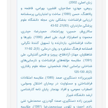
زبان اصلی، 2002)
ربیعی، مهدی؛ صلاحیان، افشین؛ بهرامی، فاطمه؛ و
پالاهنگ، حسن (1390). ساخت و اعتباریابی پرسشنامه
ارزیابی فراشناخت بدشکلی بدن. مجله دانشگاه علوم
پزشکی مازندران، (83)21، 52-43
سالاری‌فر، حسین؛ پوراعتماد، حمیدرضا؛ حیدری،
محمود؛ و اصغرنژاد فرید، علی اصغر (1390). باورها و
حالت فراشناختی، بازدارنده یا تسهیل کنندة نگرانی.
فصلنامه فرهنگ مشاوره و روان درمانی، (5)2، 92-77
شاهقلیان، مهناز؛ آزادفلاح، پرویز؛ و فتحی آشتیانی، علی
(1391). مقایسه مؤلفه‌های فراشناخت و نارسایی‌های
شناختی براساس ابعاد شخصیتی. مجله علوم رفتاری،
(2)6، 130-125
شیرین‌زاده دستگیری، صمد (1385). مقایسه اعتقادات
فراشناختی و مسئولیت در بیماران اختلال وسواس،
اضطراب عمومی، و افراد بهنجار. پایان نامه کارشناسی
ارشد دانشگاه شیراز
شیرین زاده دستگیری، صمد؛ گودرزی، محمدعلی؛ غنی
زاده، احمد؛ و تقوی، سیدمحمدرضا (1387)، مقايسه