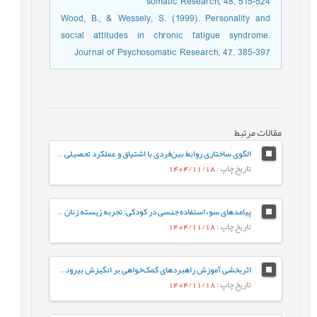
somatic Research, 48, 515-524
Wood, B., & Wessely, S. (1999). Personality and
social attitudes in chronic fatigue syndrome.
Journal of Psychosomatic Research, 47, 385-397
مقالات مرتبط
الگوی ساختاری روابط بین‌فردی با اشتیاق و عملکرد تحصیلی دانش‌آموزان دورۀ متوسطه با نقش میانجی عواطف مثبت
تاریخ چاپ
: 1404/11/18
پیامدهای سوءاستفاده جنسی در کودکی: تجربه زیسته زنان ایرانی
تاریخ چاپ
: 1404/11/18
اثربخشی آموزش راهبردهای کمک‌خواهی بر انگیزش بیرونی، انگیزش درونی، و بی‌انگیزگی تحصیلی دانش‌آموزان
تاریخ چاپ
: 1404/11/18