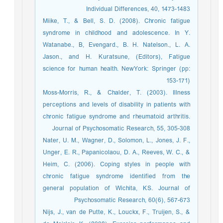
Individual Differences, 40, 1473-1483
Miike, T., & Bell, S. D. (2008). Chronic fatigue
syndrome in childhood and adolescence. In Y.
Watanabe., B, Evengard., B. H. Natelson., L. A.
Jason., and H. Kuratsune, (Editors), Fatigue
science for human health. NewYork: Springer (pp:
153-171)
Moss-Morris, R., & Chalder, T. (2003). Illness
perceptions and levels of disability in patients with
chronic fatigue syndrome and rheumatoid arthritis.
Journal of Psychosomatic Research, 55, 305-308
Nater, U. M., Wagner, D., Solomon, L., Jones, J. F.,
Unger, E. R., Papanicolaou, D. A., Reeves, W. C., &
Heim, C. (2006). Coping styles in people with
chronic fatigue syndrome identified from the
general population of Wichita, KS. Journal of
Psychosomatic Research, 60(6), 567-673
Nijs, J., van de Putte, K., Louckx, F., Truijen, S., &