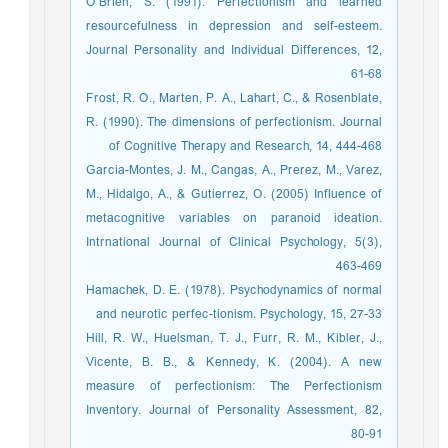
O’Brien, S. (1991). Perfectionism and learned
resourcefulness in depression and self-esteem.
Journal Personality and Individual Differences, 12,
61-68
Frost, R. O., Marten, P. A., Lahart, C., & Rosenblate,
R. (1990). The dimensions of perfectionism. Journal
of Cognitive Therapy and Research, 14, 444-468
Garcia-Montes, J. M., Cangas, A., Prerez, M., Varez,
M., Hidalgo, A., & Gutierrez, O. (2005) Influence of
metacognitive variables on paranoid ideation.
Intrnational Journal of Clinical Psychology, 5(3),
463-469
Hamachek, D. E. (1978). Psychodynamics of normal
and neurotic perfec-tionism. Psychology, 15, 27-33
Hill, R. W., Huelsman, T. J., Furr, R. M., Kibler, J.,
Vicente, B. B., & Kennedy, K. (2004). A new
measure of perfectionism: The Perfectionism
Inventory. Journal of Personality Assessment, 82,
80-91