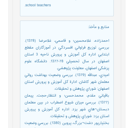
school teachers.
منابع و مأخذ
:
احمدزاده، غلامحسين؛ و قاسمي، غلامرضا (1378).
بررسي توزيع فراواني افسردگي در آموزگاران مقطع
ابتدايي اداره كل آموزش و پرورش ناحيه 3 استان
اصفهان در سال تحصيلي 78-1377. دانشگاه علوم
پزشكي اصفهان، معاونت پژوهشي.
اميدي، عبدالله (1379). بررسي وضعيت بهداشت رواني
معلمان شهر كاشان. ادارة كل آموزش و پرورش استان
اصفهان: شوراي پژوهش و تحقيقات.
باقياني مقدم، محمدحسن؛ و انتظارحجت، پيمان
(1377). بررسي ميزان شيوع اضطراب در بين معلمان
دبستان¬هاي شهر يزد. اداره كل آموزش و پرورش
استان يزد: شوراي پژوهش و تحقيقات.
بختيارپور دشت¬بزرگ، پروين (1380). بررسي وضعيت