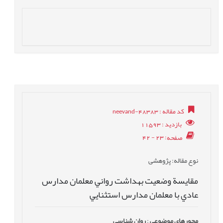
کد مقاله
: neevand-48383
بازدید
: 11593
صفحه
: 23 - 42
نوع مقاله
: پژوهشی
مقايسة وضعيت بهداشت رواني معلمان مدارس
عادي با معلمان مدارس استثنایي
محورهای موضوعی
:
روان شناسی