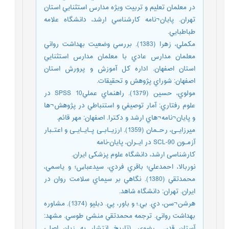
در معلمان تعليم و تربيت ويژه مدارس استثنایي استان
تهران. پايان¬نامه كارشناسي ارشد، دانشگاه علامه
طباطبایي.
مكملي، زهرا (1383). بررسي وضعيت بهداشت رواني
معلمان مدارس عادي با معلمان مدارس استثنايي
استان اصفهان. اداره كل آموزش و پرورش استان
اصفهان: شوراي پژوهش و تحقيقات.
مولوي،‌ حسين (1379). راهنماي عمليSPSS 10 در
علوم رفتاري: آمار توصيفي و استنباطي در پژوهش¬ها
و پايان¬نامه¬هاي ارشد و دكترا. اصفهان: مهر قائم.
ميرزايـی، رحـمان (1359). ارزیـابـی پـايـايـی و اعتـبار
آزمـون SCL-90 در ايـران، پايان-نامه
کارشناسی ارشد، دانشگاه علوم پزشکی ايران.
نوربالا، احمدعلي؛ باقري فردي، سيدعباس؛ و ياسمي،
محمدتقي (1380). نگاهي بر سيماي سلامت روان در
ايران. تهران: دانشگاه شاهد.
هرشن¬سن، دي. بي.؛ و باور، پي. دبليو (1374). مشاوره
بهداشت رواني. ترجمه محمدتقي منشي طوسي. مشهد:
آستان قدس رضوي. (تاریخ انتشار به زبان اصلی