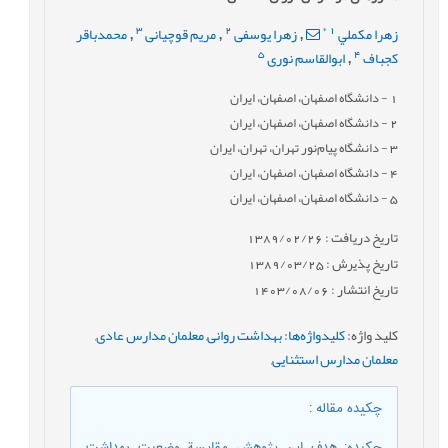
3
2
*
1
زهرا مكملي
زهرا یوسفی
مریم قوچيانی
محمدباقر
,
,
,
5
4
كجباف
ابوالقاسم نوری
,
1
- دانشگاه اصفهان، اصفهان، ایران
2
- دانشگاه اصفهان، اصفهان، ایران
3
- دانشگاه پيام‌نور تهران، تهران، ایران
4
- دانشگاه اصفهان، اصفهان، ایران
5
- دانشگاه اصفهان، اصفهان، ایران
تاریخ دریافت : 1389/02/26
تاریخ پذیرش : 1389/03/25
تاریخ انتشار : 1403/08/06
کلید واژه
:
كليدواژه‌ها: بهداشت روانی
,
معلمان مدارس عادی
,
معلمان مدارس استثنايی
,
چکیده مقاله
:
چكيده: هدف اين پژوهش مقايسة وضعيت بهداشت