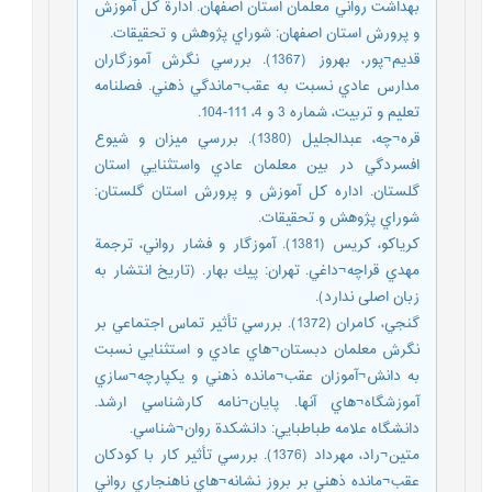
بهداشت رواني معلمان استان اصفهان. ادارة كل آموزش
و پرورش استان اصفهان: شوراي پژوهش و تحقيقات.
قديم¬پور، بهروز (1367). بررسي نگرش آموزگاران
مدارس عادي نسبت به عقب¬ماندگي ذهني. فصلنامه
تعليم و تربيت، شماره 3 و 4، 111-104.
قره¬چه، عبدالجليل (1380). بررسي ميزان و شيوع
افسردگي در بين معلمان عادي واستثنایي استان
گلستان. اداره كل آموزش و پرورش استان گلستان:
شوراي پژوهش و تحقيقات.
كرياكو، كريس (1381). آموزگار و فشار رواني، ترجمة
مهدي قراچه¬داغي. تهران: پيك بهار. (تاریخ انتشار به
زبان اصلی ندارد).
گنجي، كامران (1372). بررسي تأثير تماس اجتماعي بر
نگرش معلمان دبستان¬هاي عادي و استثنایي نسبت
به دانش¬آموزان عقب¬مانده ذهني و يكپارچه¬سازي
آموزشگاه¬هاي آنها. پايان¬نامه كارشناسي ارشد.
دانشگاه علامه طباطبایي: دانشكدة روان¬شناسي.
متين¬راد، مهرداد (1376). بررسي تأثير كار با كودكان
عقب¬مانده ذهني بر بروز نشانه¬هاي ناهنجاري رواني