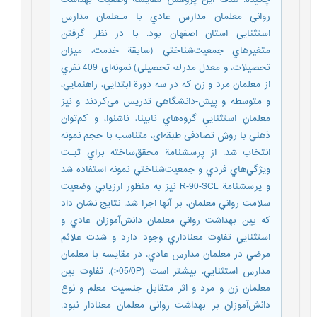
رواني معلمان مدارس عادي با مـعلمان مدارس
استثنايي استان اصفهان بود. با در نظر گرفتن
متغيرهاي جمعيت‌شناختي (سابقة خدمت، ميزان
تحصيلات، و معدل مدرك تحصيلي) نمونه‌ای 409 نفري
از معلمان مرد و زن که در سه دورة ابتدايي، راهنمايي،
و متوسطه و پيش-دانشگاهي تدریس می‌کردند و نیز
معلمانِ استثناييِ گروه‌هاي نابينا، ناشنوا، و كم‌توان
ذهني با روش تصادفی طبقه‌ای، متناسب با حجم نمونه
انتخاب شد. از پرسشنامة محقق‌ساخته براي ثبـت
ويژگي‌هاي فردي و جمعيت‌شناختي نمونه استفاده شد
و پرسشنامة R-90-SCL نیز به منظور ارزيابي وضعيت
سلامت رواني معلمان، بر آنها اجرا شد. نتايج نشان داد
كه بين بهداشت رواني معلمان دانش‌آموزان عادي و
استثنایي تفاوت معناداري وجود دارد و شدت علائم
مرضي در معلمان مدارس عادي، در مقایسه با معلمان
مدارس استثنایي، بيشتر است (05/0P<). تفاوت بين
معلمان زن و مرد و اثر متقابل جنسيت معلم و نوع
دانش‌آموزان بر بهداشت روانی معلمان معنادار نبود.