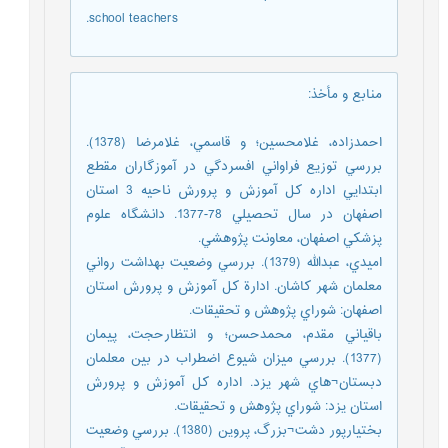
school teachers.
منابع و مأخذ
:
احمدزاده، غلامحسين؛ و قاسمي، غلامرضا (1378).
بررسي توزيع فراواني افسردگي در آموزگاران مقطع
ابتدايي اداره كل آموزش و پرورش ناحيه 3 استان
اصفهان در سال تحصيلي 78-1377. دانشگاه علوم
پزشكي اصفهان، معاونت پژوهشي.
اميدي، عبدالله (1379). بررسي وضعيت بهداشت رواني
معلمان شهر كاشان. ادارة كل آموزش و پرورش استان
اصفهان: شوراي پژوهش و تحقيقات.
باقياني مقدم، محمدحسن؛ و انتظارحجت، پيمان
(1377). بررسي ميزان شيوع اضطراب در بين معلمان
دبستان¬هاي شهر يزد. اداره كل آموزش و پرورش
استان يزد: شوراي پژوهش و تحقيقات.
بختيارپور دشت¬بزرگ، پروين (1380). بررسي وضعيت