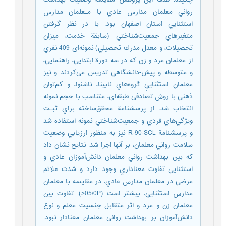
رواني معلمان مدارس عادي با مـعلمان مدارس
استثنايي استان اصفهان بود. با در نظر گرفتن
متغيرهاي جمعيت‌شناختي (سابقة خدمت، ميزان
تحصيلات، و معدل مدرك تحصيلي) نمونه‌ای 409 نفري
از معلمان مرد و زن که در سه دورة ابتدايي، راهنمايي،
و متوسطه و پيش-دانشگاهي تدریس می‌کردند و نیز
معلمانِ استثناييِ گروه‌هاي نابينا، ناشنوا، و كم‌توان
ذهني با روش تصادفی طبقه‌ای، متناسب با حجم نمونه
انتخاب شد. از پرسشنامة محقق‌ساخته براي ثبـت
ويژگي‌هاي فردي و جمعيت‌شناختي نمونه استفاده شد
و پرسشنامة R-90-SCL نیز به منظور ارزيابي وضعيت
سلامت رواني معلمان، بر آنها اجرا شد. نتايج نشان داد
كه بين بهداشت رواني معلمان دانش‌آموزان عادي و
استثنایي تفاوت معناداري وجود دارد و شدت علائم
مرضي در معلمان مدارس عادي، در مقایسه با معلمان
مدارس استثنایي، بيشتر است (05/0P<). تفاوت بين
معلمان زن و مرد و اثر متقابل جنسيت معلم و نوع
دانش‌آموزان بر بهداشت روانی معلمان معنادار نبود.