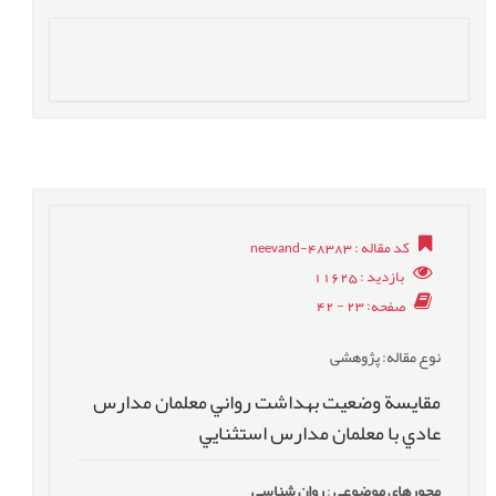
کد مقاله
: neevand-48383
بازدید
: 11625
صفحه
: 23 - 42
نوع مقاله
: پژوهشی
مقايسة وضعيت بهداشت رواني معلمان مدارس
عادي با معلمان مدارس استثنایي
محورهای موضوعی
:
روان شناسی