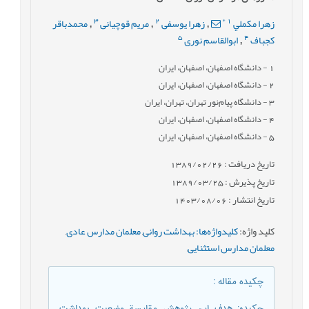
3
2
*
1
زهرا مكملي
زهرا یوسفی
مریم قوچيانی
محمدباقر
,
,
,
5
4
كجباف
ابوالقاسم نوری
,
1
- دانشگاه اصفهان، اصفهان، ایران
2
- دانشگاه اصفهان، اصفهان، ایران
3
- دانشگاه پيام‌نور تهران، تهران، ایران
4
- دانشگاه اصفهان، اصفهان، ایران
5
- دانشگاه اصفهان، اصفهان، ایران
تاریخ دریافت : 1389/02/26
تاریخ پذیرش : 1389/03/25
تاریخ انتشار : 1403/08/06
کلید واژه
:
كليدواژه‌ها: بهداشت روانی
,
معلمان مدارس عادی
,
معلمان مدارس استثنايی
,
چکیده مقاله
:
چكيده: هدف اين پژوهش مقايسة وضعيت بهداشت