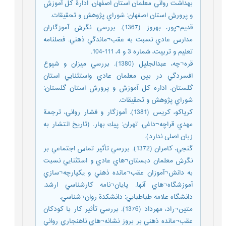
بهداشت رواني معلمان استان اصفهان. ادارة كل آموزش
و پرورش استان اصفهان: شوراي پژوهش و تحقيقات.
قديم¬پور، بهروز (1367). بررسي نگرش آموزگاران
مدارس عادي نسبت به عقب¬ماندگي ذهني. فصلنامه
تعليم و تربيت، شماره 3 و 4، 111-104.
قره¬چه، عبدالجليل (1380). بررسي ميزان و شيوع
افسردگي در بين معلمان عادي واستثنایي استان
گلستان. اداره كل آموزش و پرورش استان گلستان:
شوراي پژوهش و تحقيقات.
كرياكو، كريس (1381). آموزگار و فشار رواني، ترجمة
مهدي قراچه¬داغي. تهران: پيك بهار. (تاریخ انتشار به
زبان اصلی ندارد).
گنجي، كامران (1372). بررسي تأثير تماس اجتماعي بر
نگرش معلمان دبستان¬هاي عادي و استثنایي نسبت
به دانش¬آموزان عقب¬مانده ذهني و يكپارچه¬سازي
آموزشگاه¬هاي آنها. پايان¬نامه كارشناسي ارشد.
دانشگاه علامه طباطبایي: دانشكدة روان¬شناسي.
متين¬راد، مهرداد (1376). بررسي تأثير كار با كودكان
عقب¬مانده ذهني بر بروز نشانه¬هاي ناهنجاري رواني