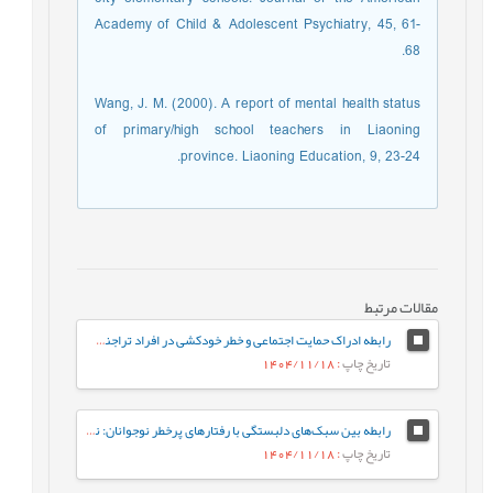
Academy of Child & Adolescent Psychiatry, 45, 61-
68.
Wang, J. M. (2000). A report of mental health status
of primary/high school teachers in Liaoning
province. Liaoning Education, 9, 23-24.
مقالات مرتبط
رابطه ادراک حمایت اجتماعی و خطر خودکشی در افراد تراجنسیتی: نقش میانجی‌گر افسردگی
تاریخ چاپ
: 1404/11/18
رابطه بین سبک‌های دلبستگی با رفتارهای پرخطر نوجوانان: نقش میانجی تنظیم شناختی هیجان در نوجوانان
تاریخ چاپ
: 1404/11/18