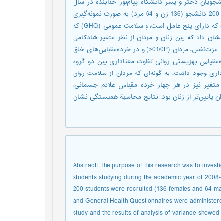
یان دختر و پسر دانشگاه پیام‌نور خدابنده در سال
تحصیلی 88-1387 و تعیین رابطة بین این دو متغیر بود. در این مطالعه، 200 دانشجو (136 زن و 64 مرد) به صورت نمونه‌گیری
تصادفی طبقه‌ای انتخاب شدند و پرسشنامه‌های شادکامی آکسفورد (OHI) که دارای پنج عامل است، و سلامت عمومی (GHQ) که
نشان داد که بین زنان و مردان از نظر متغیر شادکامی
تفاوت معناداری وجود ندارد، ولی در خرده‌مقیاس‌های رضایت از زندگی و عزت‌نفس، مردان (01/0P<) و در خرده‌مقیاس‌های خلق
اتری داشتند. در خرده‌مقیاس بهزیستی روانی تفاوت معناداری بین دو گروه
ری وجود داشت، به گونه‌ای که مردان از سلامت روان
سة زیرمقیاس‌های این متغیر نیز در هر چهار خرده مقیاس علائم جسمانی،
ن پایین‌تر از زنان بود. نتایج محاسبة همبستگی نشان
Abstract: The purpose of this research was to inves
students studying during the academic year of 2008-
200 students were recruited (136 females and 64 mal
and General Health Questionnaires were administered
study and the results of analysis of variance showed