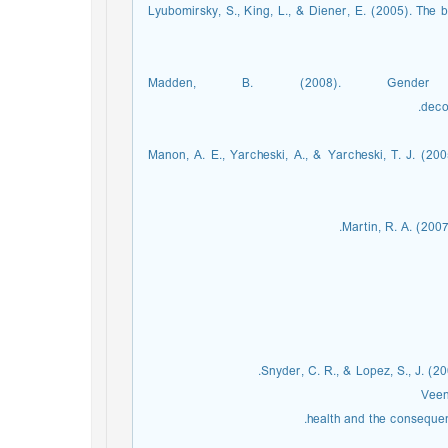
Lyubomirsky, S., King, L., & Diener, E. (2005). The 
Madden, B. (2008). Gender 
deco
Manon, A. E., Yarcheski, A., & Yarcheski, T. J. (20
Martin, R. A. (200
Snyder, C. R., & Lopez, S., J. (2
Veen
health and the consequen