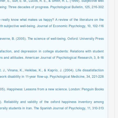
ner, E., Suh, E. M., Lucos, R. E., & Smith, H. L. (1999). Subjective well-
eing: Three decades of progress. Psychological Bulletin, 125, 276-302.
 really know what makes us happy? A review of the literature on the
th subjective well-being. Journal of Economic Psychology, 10, 102-116.
Keverne, B. (2005). The science of well-being. Oxford: University Press.
tisfaction, and depression in college students: Relations with student
rs and attitudes. American Journal of Psychological Research, 3, 8-16.
, Vinana, K., Heikilae, K., & Kaprio, J. (2004). Life dissatisfaction
rk disability in 11-year flow-up. Psychological Medicine, 34, 221-228.
005). Happiness: Lessons from a new science. London: Penguin Books.
). Reliability and validity of the oxford happiness inventory among
ersity students in Iran. The Spanish Journal of Psychology, 11, 310-313.