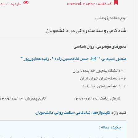
کد مقاله
: neevand-48392
بازدید
: 8810
نوع مقاله
: پژوهشی
شادکامی و سلامت روانی در دانشجویان
محورهای موضوعی
:
روان شناسی
3
2
*
1
منصور سلیمانی
حسن غلامحسین زاده
رقیه همایون‌پور
,
,
1
- دانشگاه پیام‌نور، خدابنده ، ایران
2
- دانشگاه تهران، تهران، ایران
3
- دانشگاه پیام‌نور، خدابنده
تاریخ دریافت : 1389/02/08
تاریخ پذیرش : 1389/05/13
کلید واژه
:
كليدواژه‌ها: شادکامی
,
سلامت روانی
,
دانشجویان
,
چکیده مقاله
: