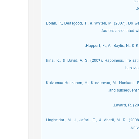
Die
b
Dolan, P., Deasgood, T., & Whiten, M. (2007). Do we
factors associated wi
Huppert, F., A., Baylis, N., & 
Irina, K., & David, A. S. (2007). Happiness, life sa
behavio
Koivumaa-Honkanen, H., Koskenvuo, M., Honkaen, R. J.
and subsequent wo
Layard, R. (2
Liaghatdar, M. J., Jafari, E., & Abedi, M. R. (2008
univ