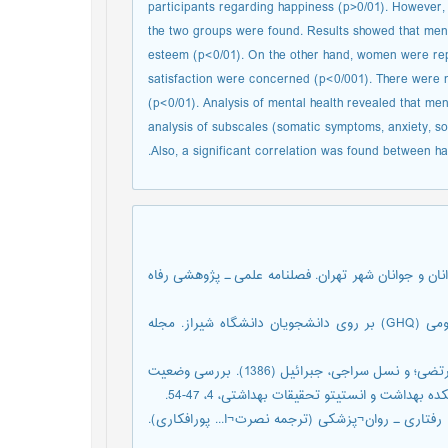
participants regarding happiness (p>0/01). However,
the two groups were found. Results showed that men s
esteem (p<0/01). On the other hand, women were rep
satisfaction were concerned (p<0/001). There were n
(p<0/01). Analysis of mental health revealed that me
analysis of subscales (somatic symptoms, anxiety, so
Also, a significant correlation was found between ha
. سلامت روان¬شناختی نوجوانان و جوانان شهر تهران. فصلنامه علمی ـ پژوهشی رفاه
تقوی، محمدرضا (1380). بررسی روایی و پایایی پرسشنامة سلامت عمومی (GHQ) بر روی دانشجویان دانشگاه شیراز. مجله
زمانی اردکانی، زهرا؛ آیت¬الهی، محمد¬تقی؛ کاکوبی، حسین؛ کریمیان، مرتضی؛ و نسل سراجی، جبرائیل (1386). بررسی وضعیت
اشت و انستیتو تحقیقات بهداشتی، 4، 47-54.
). خلاصه روان¬پزشکی: علوم رفتاری ـ روان¬پزشکی (ترجمه نصرت¬ا... پورافکاری).