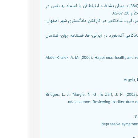
فرهادی، علی؛ جواهری، فرزانه؛ غلامی، یزدان¬بخش؛ و فرهادی، پریوش (1384). میزان نشاط و ارتباط آن با اعتماد به نفس در
یایی و روایی مقیاس افسردگی ـ شادکامی در کارکنان دادگستری شهر اصفهان.
1). اعتبار و روایی فهرست شادکامی آکسفورد در ایرانی¬ها. فصلنامه روان¬شناسان
Abdel-Khalek, A. M. (2006). Happiness, health, and rel
Argyle,
Bridges, L. J., Margie, N. G., & Zaff, J. F. (200
adolescence. Reviewing the literature on 
C
depressive symptoms 