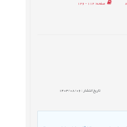
صفحه
: 112 - 126
تاریخ انتشار : 1403/08/06