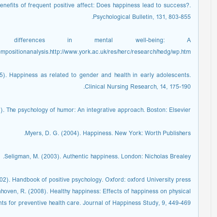
benefits of frequent positive affect: Does happiness lead to success?.
Psychological Bulletin, 131, 803-855.
differences in mental well-being: A
mpositionanalysis.http://www.york.ac.uk/res/herc/research/hedg/wp.htm.
05). Happiness as related to gender and health in early adolescents.
Clinical Nursing Research, 14, 175-190.
7). The psychology of humor: An integrative approach. Boston: Elsevier.
Myers, D. G. (2004). Happiness. New York: Worth Publishers.
Seligman, M. (2003). Authentic happiness. London: Nicholas Brealey.
002). Handbook of positive psychology. Oxford: oxford University press.
hoven, R. (2008). Healthy happiness: Effects of happiness on physical
ts for preventive health care. Journal of Happiness Study, 9, 449-469.