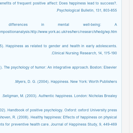
benefits of frequent positive affect: Does happiness lead to success?.
Psychological Bulletin, 131, 803-855.
differences in mental well-being: A
mpositionanalysis.http://www.york.ac.uk/res/herc/research/hedg/wp.htm.
05). Happiness as related to gender and health in early adolescents.
Clinical Nursing Research, 14, 175-190.
7). The psychology of humor: An integrative approach. Boston: Elsevier.
Myers, D. G. (2004). Happiness. New York: Worth Publishers.
Seligman, M. (2003). Authentic happiness. London: Nicholas Brealey.
002). Handbook of positive psychology. Oxford: oxford University press.
hoven, R. (2008). Healthy happiness: Effects of happiness on physical
ts for preventive health care. Journal of Happiness Study, 9, 449-469.