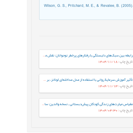
Wilson, G. S., Pritchard, M. E., & Revalee, B. (2005)
رابطه بین سبک‌های دلبستگی با رفتارهای پرخطر نوجوانان: نقش میانجی تنظیم شناختی هیجان در نوجوانان
تاریخ چاپ
: 1404/11/18
تأثیر آموزش سرمایة روانی با استفاده از مدل مداخله‌ای لوتانز، بر سرمایة روانی کارشناسان شاغل در یک شرکت صنعتی
تاریخ چاپ
: 1404/11/13
مقیاس مهارت‌های زندگی کودکان پیش‌دبستانی ـ نسخه والدین: ساخت و ارزشیابی اولیه روان‌سنجی
تاریخ چاپ
: 1404/04/30