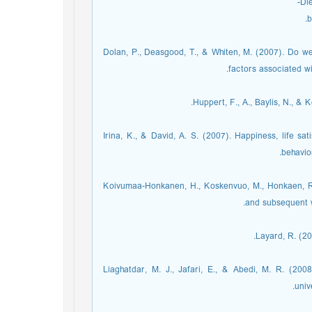
Die
b
Dolan, P., Deasgood, T., & Whiten, M. (2007). Do we
factors associated wi
Huppert, F., A., Baylis, N., & 
Irina, K., & David, A. S. (2007). Happiness, life sa
behavio
Koivumaa-Honkanen, H., Koskenvuo, M., Honkaen, R. J.
and subsequent wo
Layard, R. (2
Liaghatdar, M. J., Jafari, E., & Abedi, M. R. (2008
univ