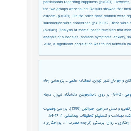
participants regarding happiness (p>0/01). However,
the two groups were found. Results showed that men s
esteem (p<0/01). On the other hand, women were rep
satisfaction were concerned (p<0/001). There were n
(p<0/01). Analysis of mental health revealed that me
analysis of subscales (somatic symptoms, anxiety, so
Also, a significant correlation was found between ha
. سلامت روان¬شناختی نوجوانان و جوانان شهر تهران. فصلنامه علمی ـ پژوهشی رفاه
تقوی، محمدرضا (1380). بررسی روایی و پایایی پرسشنامة سلامت عمومی (GHQ) بر روی دانشجویان دانشگاه شیراز. مجله
زمانی اردکانی، زهرا؛ آیت¬الهی، محمد¬تقی؛ کاکوبی، حسین؛ کریمیان، مرتضی؛ و نسل سراجی، جبرائیل (1386). بررسی وضعیت
اشت و انستیتو تحقیقات بهداشتی، 4، 47-54.
). خلاصه روان¬پزشکی: علوم رفتاری ـ روان¬پزشکی (ترجمه نصرت¬ا... پورافکاری).