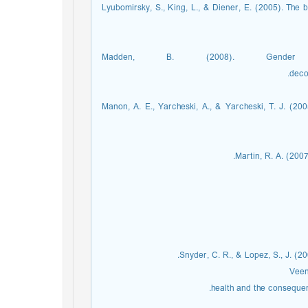
Lyubomirsky, S., King, L., & Diener, E. (2005). The 
Madden, B. (2008). Gender 
deco
Manon, A. E., Yarcheski, A., & Yarcheski, T. J. (20
Martin, R. A. (200
Snyder, C. R., & Lopez, S., J. (2
Veen
health and the consequen