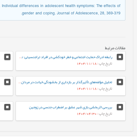
. Individual differences in adolescent health symptoms: The effects of
gender and coping. Journal of Adolescence, 28, 369-379.
مقالات مرتبط
رابطه ادراک حمایت اجتماعی و خطر خودکشی در افراد تراجنسیتی: نقش میانجی‌گر افسردگی
تاریخ چاپ
: 1404/11/18
تحلیل مؤلفه‌های تأثیرگذار بر بازداری از بخشودگی خیانت در مردان و زنان آسیب‌دیده
تاریخ چاپ
: 1404/11/18
بررسی اثربخشی بازی شهر عشق بر اضطراب جنسی در زوجین
تاریخ چاپ
: 1404/04/30