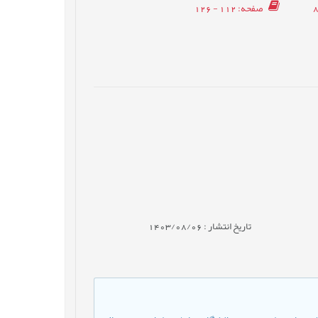
صفحه
: 112 - 126
تاریخ انتشار : 1403/08/06