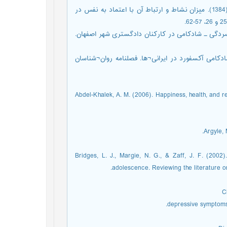
فرهادی، علی؛ جواهری، فرزانه؛ غلامی، یزدان¬بخش؛ و فرهادی، پریوش (1384). میزان نشاط و ارتباط آن با اعتماد به نفس در
یایی و روایی مقیاس افسردگی ـ شادکامی در کارکنان دادگستری شهر اصفهان.
1). اعتبار و روایی فهرست شادکامی آکسفورد در ایرانی¬ها. فصلنامه روان¬شناسان
Abdel-Khalek, A. M. (2006). Happiness, health, and rel
Argyle,
Bridges, L. J., Margie, N. G., & Zaff, J. F. (200
adolescence. Reviewing the literature on 
C
depressive symptoms 