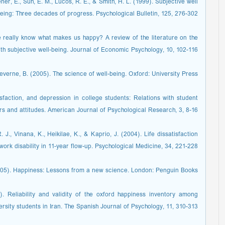
ner, E., Suh, E. M., Lucos, R. E., & Smith, H. L. (1999). Subjective well-
eing: Three decades of progress. Psychological Bulletin, 125, 276-302.
 really know what makes us happy? A review of the literature on the
th subjective well-being. Journal of Economic Psychology, 10, 102-116.
Keverne, B. (2005). The science of well-being. Oxford: University Press.
tisfaction, and depression in college students: Relations with student
rs and attitudes. American Journal of Psychological Research, 3, 8-16.
, Vinana, K., Heikilae, K., & Kaprio, J. (2004). Life dissatisfaction
rk disability in 11-year flow-up. Psychological Medicine, 34, 221-228.
005). Happiness: Lessons from a new science. London: Penguin Books.
). Reliability and validity of the oxford happiness inventory among
ersity students in Iran. The Spanish Journal of Psychology, 11, 310-313.