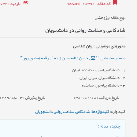
کد مقاله
: neevand-48392
بازدید
: 8774
نوع مقاله
: پژوهشی
شادکامی و سلامت روانی در دانشجویان
محورهای موضوعی
:
روان شناسی
3
2
*
1
منصور سلیمانی
حسن غلامحسین زاده
رقیه همایون‌پور
,
,
1
- دانشگاه پیام‌نور، خدابنده ، ایران
2
- دانشگاه تهران، تهران، ایران
3
- دانشگاه پیام‌نور، خدابنده
تاریخ دریافت : 1389/02/08
تاریخ پذیرش : 1389/05/13
کلید واژه
:
كليدواژه‌ها: شادکامی
,
سلامت روانی
,
دانشجویان
,
چکیده مقاله
: