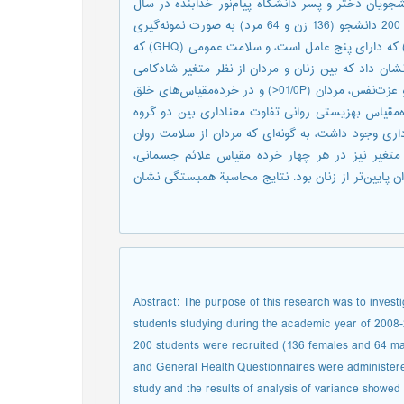
یان دختر و پسر دانشگاه پیام‌نور خدابنده در سال
تحصیلی 88-1387 و تعیین رابطة بین این دو متغیر بود. در این مطالعه، 200 دانشجو (136 زن و 64 مرد) به صورت نمونه‌گیری
تصادفی طبقه‌ای انتخاب شدند و پرسشنامه‌های شادکامی آکسفورد (OHI) که دارای پنج عامل است، و سلامت عمومی (GHQ) که
نشان داد که بین زنان و مردان از نظر متغیر شادکامی
تفاوت معناداری وجود ندارد، ولی در خرده‌مقیاس‌های رضایت از زندگی و عزت‌نفس، مردان (01/0P<) و در خرده‌مقیاس‌های خلق
اتری داشتند. در خرده‌مقیاس بهزیستی روانی تفاوت معناداری بین دو گروه
ری وجود داشت، به گونه‌ای که مردان از سلامت روان
سة زیرمقیاس‌های این متغیر نیز در هر چهار خرده مقیاس علائم جسمانی،
ن پایین‌تر از زنان بود. نتایج محاسبة همبستگی نشان
Abstract: The purpose of this research was to inves
students studying during the academic year of 2008-
200 students were recruited (136 females and 64 mal
and General Health Questionnaires were administered
study and the results of analysis of variance showed