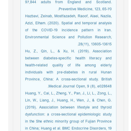
97,844 adults from England and Scotland.
Preventive Medicine, 123, 65-70.
Hazbavi, Zeinab, Mostfazadeh, Raoof, Alaei, Nazila,
Azizi, Elham. (2020). Spatial and temporal analysis
of the COVID-19 incidence pattern in Iran.
Environmental Science and Pollution Research,
28(11), 13605-13615.
Hu, Z., Qin, L., & Xu, H. (2019). Association
between diabetes-specific health literacy and
health-related quality of life among elderly
individuals with pre-diabetes in rural Hunan
Province, China: A cross-sectional study. British
Medical Journal Open, 9 (8), e028648.
Huang, Y., Cai, L., Zheng, Y., Pan, J., Li, L., Zong, L.,
Lin, W., Liang, J., Huang, H., Wen, J., & Chen, G.
(2019). Association between lifestyle and thyroid
dysfunction: a cross-sectional epidemiologic study
in the She ethnic minority group of Fujian Province
in China; Huang et al. BMC Endocrine Disorders, 19