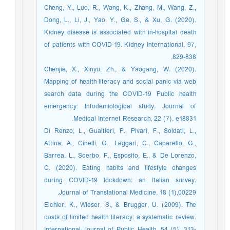
Cheng, Y., Luo, R., Wang, K., Zhang, M., Wang, Z.,
Dong, L., Li, J., Yao, Y., Ge, S., & Xu, G. (2020).
Kidney disease is associated with in-hospital death
of patients with COVID-19. Kidney International. 97,
829-838.
Chenjie, X., Xinyu, Zh., & Yaogang, W. (2020).
Mapping of health literacy and social panic via web
search data during the COVID-19 Public health
emergency: Infodemiological study. Journal of
Medical Internet Research, 22 (7), e18831.
Di Renzo, L., Gualtieri, P., Pivari, F., Soldati, L.,
Attina, A., Cinelli, G., Leggari, C., Caparello, G.,
Barrea, L., Scerbo, F., Esposito, E., & De Lorenzo,
C. (2020). Eating habits and lifestyle changes
during COVID-19 lockdown: an Italian survey.
Journal of Translational Medicine, 18 (1),00229.
Eichler, K., Wieser, S., & Brugger, U. (2009). The
costs of limited health literacy: a systematic review.
International Journal of Public Health, 54 (5), 313-