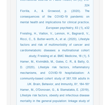
324.
Fiorilla, A., & Growood, p. (2020). The
consequences of the COVID-19 pandemic on
mental health and implications for clinical practice.
European psychiatry, 63 (1), e32.
Freisling, H., Viallon, V., Lennon, H., Bagnardi, V.,
Ricci, C., S. Butter-worth, A., et al. (2020). Lifestyle
factors and risk of multimorbidity of cancer and
cardiometabolic diseases: a multinational cohort
study; Freisling et al. BMC Medicine, 18 (1), 5.
Hamer, M., Kivimäkib, M., Gales, C. R., & Batty, G.
D. (2020). Lifestyle risk factors, inflammatory
mechanisms, and COVID-19 hospitalization: A
community-based cohort study of 387,109 adults in
UK. Brain, Behavior, and Immunity, 87, 184-187.
Hamer, M., O'Donovan, G., & Stamatakis, E. (2019).
Lifestyle risk factors, obesity and infectious disease
mortality in the general population: linkage study of