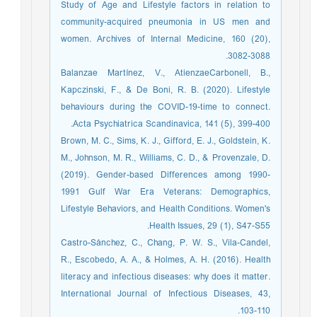
Study of Age and Lifestyle factors in relation to
community-acquired pneumonia in US men and
women. Archives of Internal Medicine, 160 (20),
3082-3088.
Balanzae Martínez, V., AtienzaeCarbonell, B.,
Kapczinski, F., & De Boni, R. B. (2020). Lifestyle
behaviours during the COVID-19-time to connect.
Acta Psychiatrica Scandinavica, 141 (5), 399-400.
Brown, M. C., Sims, K. J., Gifford, E. J., Goldstein, K.
M., Johnson, M. R., Williams, C. D., & Provenzale, D.
(2019). Gender-based Differences among 1990-
1991 Gulf War Era Veterans: Demographics,
Lifestyle Behaviors, and Health Conditions. Women's
Health Issues, 29 (1), S47-S55.
Castro-Sánchez, C., Chang, P. W. S., Vila-Candel,
R., Escobedo, A. A., & Holmes, A. H. (2016). Health
literacy and infectious diseases: why does it matter.
International Journal of Infectious Diseases, 43,
103-110.