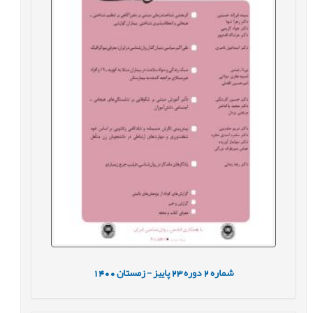
شماره
2
دوره
23
پاییز - زمستان
1400