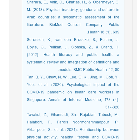
Sharara, E., Akik, C., Ghattas, H., & Obermeyer, C.
M. (2018). Physical inactivity, gender and culture in
Arab countries: a systematic assessment of the
literature. BioMed Central Company, Public
Health,18 (1), 639.
Sorensen, K., van den Broucke, S., Fullam, J.,
Doyle, G., Pelikan, J., Slonska, Z., & Brand, H.
(2012). Health literacy and public health: a
systematic review and integration of definitions and
models. BMC Public Health, 12, 80.
Tan, B. Y., Chew, N. W., Lee, G. K., Jing, M., Goh, Y.,
Yeo., et al. (2020). Psychological impact of the
COVID-19 pandemic on health care workers in
Singapore. Annals of Internal Medicine, 173 (4),
317-320.
Tavakol, Z., Ghannadi, Sh., Rajabian Tabesh, M.,
Halabchi, F., Pardis Noormohammadpour, P.,
Akbarpour, S., et al. (2021). Relationship bet-ween
physical activity, healthy lifestyle and COVID-19