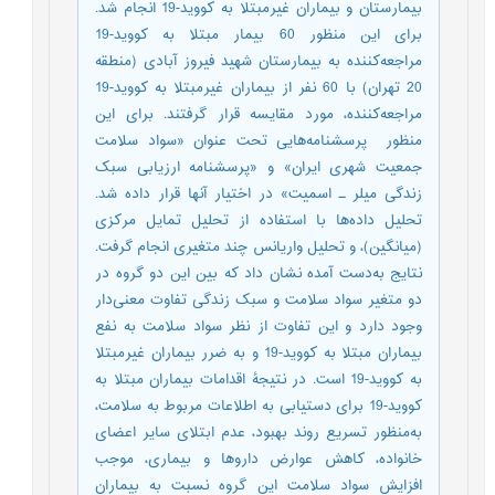
بیمارستان و بیماران غیرمبتلا به کووید-19 انجام شد.
برای این منظور 60 بیمار مبتلا به کووید-19
مراجعه‌کننده به بیمارستان شهید فیروز آبادی (منطقه
20 تهران) با 60 نفر از بیماران غیرمبتلا به کووید-19
مراجعه‌کننده، مورد مقایسه قرار گرفتند. برای این
منظور ‌ پرسشنامه‌هایی تحت عنوان «سواد سلامت
جمعیت شهری ایران» و «پرسشنامه ارزیابی سبک
زندگی میلر ـ اسمیت» در اختیار آنها قرار داده شد.
تحلیل داده‌ها با استفاده از تحلیل تمایل مرکزی
(میانگین)، و تحلیل واریانس چند متغیری انجام گرفت.
نتایج به‌دست آمده نشان داد که بین این دو گروه در
دو متغیر سواد سلامت و سبک زندگی تفاوت معنی‌دار
وجود دارد و این تفاوت از نظر سواد سلامت به نفع
بیماران مبتلا به کووید-19 و به ضرر بیماران غیرمبتلا
به کووید-19 است. در نتیجۀ اقدامات بیماران مبتلا به
کووید-19 برای دستیابی به اطلاعات مربوط به سلامت،
به‌منظور تسریع روند بهبود، عدم ابتلای سایر اعضای
خانواده، کاهش عوارض داروها و بیماری، موجب
افزایش سواد سلامت این گروه نسبت به بیماران