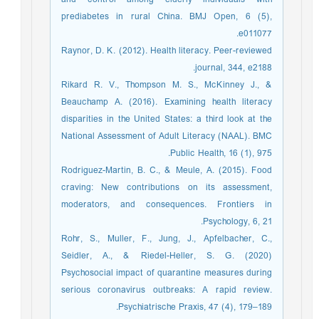
prediabetes in rural China. BMJ Open, 6 (5),
e011077.
Raynor, D. K. (2012). Health literacy. Peer-reviewed
journal, 344, e2188.
Rikard R. V., Thompson M. S., McKinney J., &
Beauchamp A. (2016). Examining health literacy
disparities in the United States: a third look at the
National Assessment of Adult Literacy (NAAL). BMC
Public Health, 16 (1), 975.
Rodriguez-Martin, B. C., & Meule, A. (2015). Food
craving: New contributions on its assessment,
moderators, and consequences. Frontiers in
Psychology, 6, 21.
Rohr, S., Muller, F., Jung, J., Apfelbacher, C.,
Seidler, A., & Riedel-Heller, S. G. (2020)
Psychosocial impact of quarantine measures during
serious coronavirus outbreaks: A rapid review.
Psychiatrische Praxis, 47 (4), 179–189.