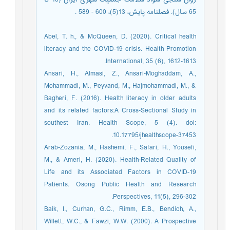
65 سال). فصلنامه پایش، 13(5)، ‌600 - 589 .
Abel, T. h., & McQueen, D. (2020). Critical health
literacy and the COVID-19 crisis. Health Promotion
International, 35 (6), 1612-1613.
Ansari, H., Almasi, Z., Ansari-Moghaddam, A.,
Mohammadi, M., Peyvand, M., Hajmohammadi, M., &
Bagheri, F. (2016). Health literacy in older adults
and its related factors:A Cross-Sectional Study in
southest Iran. Health Scope, 5 (4). doi:
10.17795/jhealthscope-37453.
Arab-Zozania, M., Hashemi, F., Safari, H., Yousefi,
M., & Ameri, H. (2020). Health-Related Quality of
Life and its Associated Factors in COVID-19
Patients. Osong Public Health and Research
Perspectives, 11(5), 296-302.
Baik, I., Curhan, G.C., Rimm, E.B., Bendich, A.,
Willett, W.C., & Fawzi, W.W. (2000). A Prospective