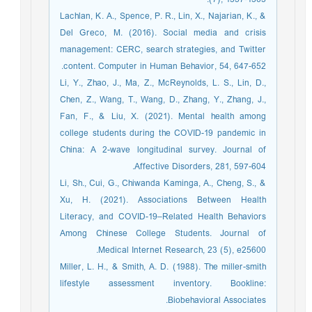
Lachlan, K. A., Spence, P. R., Lin, X., Najarian, K., &
Del Greco, M. (2016). Social media and crisis
management: CERC, search strategies, and Twitter
content. Computer in Human Behavior, 54, 647-652.
Li, Y., Zhao, J., Ma, Z., McReynolds, L. S., Lin, D.,
Chen, Z., Wang, T., Wang, D., Zhang, Y., Zhang, J.,
Fan, F., & Liu, X. (2021). Mental health among
college students during the COVID-19 pandemic in
China: A 2-wave longitudinal survey. Journal of
Affective Disorders, 281, 597-604.
Li, Sh., Cui, G., Chiwanda Kaminga, A., Cheng, S., &
Xu, H. (2021). Associations Between Health
Literacy, and COVID-19–Related Health Behaviors
Among Chinese College Students. Journal of
Medical Internet Research, 23 (5), e25600.
Miller, L. H., & Smith, A. D. (1988). The miller-smith
lifestyle assessment inventory. Bookline:
Biobehavioral Associates.