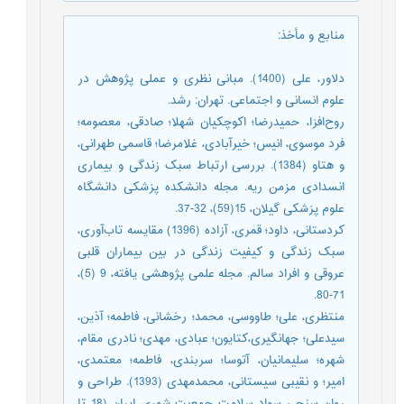
منابع و مأخذ
:
دلاور، علی (1400). مبانی نظری و عملی پژوهش در
علوم انسانی و اجتماعی. تهران: رشد.
روح‌افزا، حمیدرضا؛ اکوچکیان شهلا؛ صادقی، معصومه؛
فرد‌ موسوی، انیس؛ خیرآبادی، غلامرضا؛ قاسمی طهرانی،
و هتاو (1384). بررسی ارتباط سبک زندگی و بیماری
انسدادی مزمن ریه. مجله دانشکده پزشکی دانشگاه
علوم پزشکی گیلان، 15(59)، 32-37.
کردستانی، داود؛ قمری، آزاده (1396) مقایسه تاب‌آوری،
سبک زندگی و کیفیت زندگی در بین بیماران قلبی
عروقی و افراد سالم. مجله علمی پژوهشی یافته، 9 (5)،
71-80.
منتظری، علی؛ طاووسی، محمد؛ رخشانی، فاطمه؛ آذین،
سیدعلی؛ جهانگیری،کتایون؛ عبادی، مهدی؛ نادری مقام،
شهره؛ سلیمانیان، آتوسا؛ سربندی، فاطمه؛ معتمدی،
امیر؛ و نقیبی سیستانی، محمدمهدی (1393). طراحی و
روان سنجی سواد سلامت جمعیت شهری ایران (18 تا