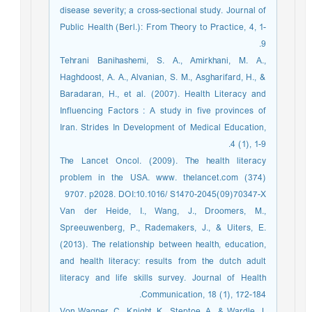
disease severity; a cross-sectional study. Journal of
Public Health (Berl.): From Theory to Practice, 4, 1-
9.
Tehrani Banihashemi, S. A., Amirkhani, M. A.,
Haghdoost, A. A., Alvanian, S. M., Asgharifard, H., &
Baradaran, H., et al. (2007). Health Literacy and
Influencing Factors : A study in five provinces of
Iran. Strides In Development of Medical Education,
4 (1), 1-9.
The Lancet Oncol. (2009). The health literacy
problem in the USA. www. thelancet.com (374)
9707. p2028. DOI:10.1016/ S1470-2045(09)70347-X
Van der Heide, I., Wang, J., Droomers, M.,
Spreeuwenberg, P., Rademakers, J., & Uiters, E.
(2013). The relationship between health, education,
and health literacy: results from the dutch adult
literacy and life skills survey. Journal of Health
Communication, 18 (1), 172-184.
Von Wagner, C., Knight, K., Steptoe, A., & Wardle, J.