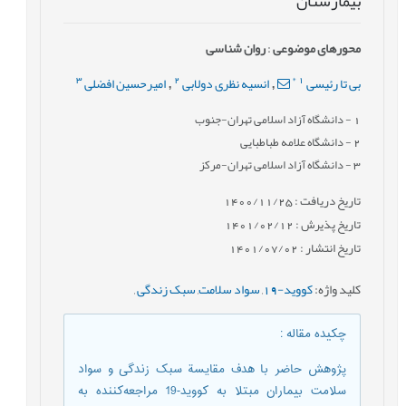
بیمارستان
محورهای موضوعی
:
روان شناسی
3
2
*
1
بی تا رئیسی
انسیه نظری دولابی
امیرحسین افضلی
,
,
1
- دانشگاه آزاد اسلامی تهران-جنوب
2
- دانشگاه علامه طباطبایی
3
- دانشگاه آزاد اسلامی تهران-مرکز
تاریخ دریافت : 1400/11/25
تاریخ پذیرش : 1401/02/12
تاریخ انتشار : 1401/07/02
کلید واژه
:
کووید-19
,
سواد سلامت
,
سبک زندگی
,
چکیده مقاله
:
پژوهش حاضر با هدف مقایسة سبک زندگی و سواد
سلامت بیماران مبتلا به کووید-19 مراجعه‌کننده به