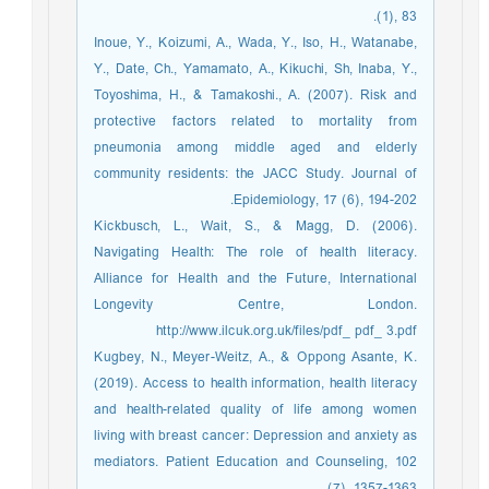
(1), 83.
Inoue, Y., Koizumi, A., Wada, Y., Iso, H., Watanabe,
Y., Date, Ch., Yamamato, A., Kikuchi, Sh, Inaba, Y.,
Toyoshima, H., & Tamakoshi., A. (2007). Risk and
protective factors related to mortality from
pneumonia among middle aged and elderly
community residents: the JACC Study. Journal of
Epidemiology, 17 (6), 194-202.
Kickbusch, L., Wait, S., & Magg, D. (2006).
Navigating Health: The role of health literacy.
Alliance for Health and the Future, International
Longevity Centre, London.
http://www.ilcuk.org.uk/files/pdf_ pdf_ 3.pdf
Kugbey, N., Meyer-Weitz, A., & Oppong Asante, K.
(2019). Access to health information, health literacy
and health-related quality of life among women
living with breast cancer: Depression and anxiety as
mediators. Patient Education and Counseling, 102
(7), 1357-1363.