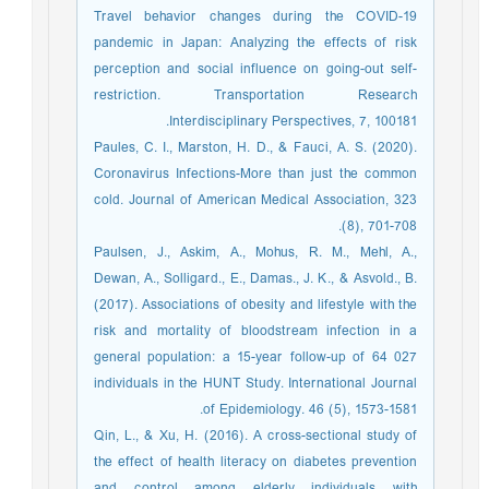
Travel behavior changes during the COVID-19
pandemic in Japan: Analyzing the effects of risk
perception and social influence on going-out self-
restriction. Transportation Research
Interdisciplinary Perspectives, 7, 100181.
Paules, C. I., Marston, H. D., & Fauci, A. S. (2020).
Coronavirus Infections-More than just the common
cold. Journal of American Medical Association, 323
(8), 701-708.
Paulsen, J., Askim, A., Mohus, R. M., Mehl, A.,
Dewan, A., Solligard., E., Damas., J. K., & Asvold., B.
(2017). Associations of obesity and lifestyle with the
risk and mortality of bloodstream infection in a
general population: a 15-year follow-up of 64 027
individuals in the HUNT Study. International Journal
of Epidemiology. 46 (5), 1573-1581.
Qin, L., & Xu, H. (2016). A cross-sectional study of
the effect of health literacy on diabetes prevention
and control among elderly individuals with