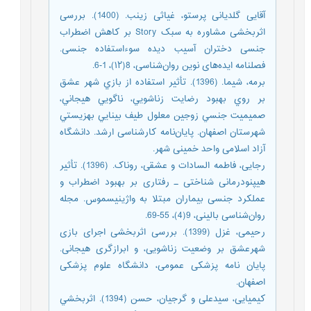
آقایی گلدیانی پرستو، غیاثی زینب. (1400). بررسی
اثربخشی مشاوره به سبک Story بر کاهش اضطراب
جنسی دختران آسیب دیده سوءاستفاده جنسی.
فصلنامه ایده‌های نوین روان‌شناسی، 8(۱۲)، 1-6.
برمه، شیما. (1396). تأثیر استفاده از بازي شهر عشق
بر روي بهبود رضايت زناشويي، ناگويي هیجاني،
صمیمیت جنسي زوجین معلول طیف بینايي بهزيستي
شهرستان اصفهان. پایان‌نامه کارشناسی ارشد. دانشگاه
آزاد اسلامی واحد خمینی شهر.
رجایی، فاطمه السادات و عشقی، روناک. (1396). تأثیر
هیپنودرمانی شناختی ـ رفتاری بر بهبود اضطراب و
عملکرد جنسی بیماران مبتلا به واژینیسموس. مجله
روان‌شناسی بالینی، 9(4)، 55-69.
رحیمی، غزل (1399). بررسی اثربخشی اجرای بازی
شهرعشق بر وضعیت زناشویی، و ابرازگری هیجانی.
پایان نامه پزشکی عمومی، دانشگاه علوم پزشکی
اصفهان.
کیمیایی، سیدعلی و گرجیان، حسن (1394). اثربخشي