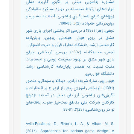
مشاوره زناشويي مبتني بر الگوي كاربرد عملي
مهارت‌هاي ارتباط صمیمانه بر بهبود عملكرد خانوادگي
زوج‌هاي داراي ناسازگاري زناشويي. فصلنامه مشاوره و
روان‌درماني خانواده، (2)5، 83-100.
نجفی، زهرا (1398). بررسی اثر بخشی اجرای بازی شهر
عشق بر روی هوش هیجانی زوجین. پایان‌نامه
کارشناسی‌ارشد. دانشگاه معارف قرآن و عترت اصفهان.
نجفی، محمدکاظم (1397). بررسی اثربخشی اجرای
بازی شهر عشق بر بهبود صمیمت زوجی و احساسات
مثبت نسبت به همسر. پایان‎‌نامه کارشناسی ارشد،
دانشگاه خوارزمی.
هویلی‌پور، سارا؛ شریف آبادی، عبدالله و سودانی، منصور
(1391). اثربخشی آموزش پیش از ازدواج بر انتظارات و
نگرش‌های زناشویی فرزندان دختر در آستانه ازدواج
کارکنان شرکت ملی مناطق نفت‌‌خیز جنوب. یافته‌های
نو در روان‌شناسی، (23)7، 81-93.
Ávila-Pesántez, D., Rivera, L. A., & Alban, M. S.
(2017). Approaches for serious game design: A