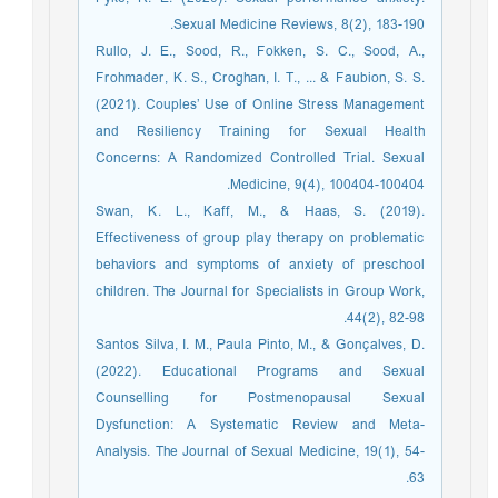
Sexual Medicine Reviews, 8(2), 183-190.
Rullo, J. E., Sood, R., Fokken, S. C., Sood, A.,
Frohmader, K. S., Croghan, I. T., ... & Faubion, S. S.
(2021). Couples’ Use of Online Stress Management
and Resiliency Training for Sexual Health
Concerns: A Randomized Controlled Trial. Sexual
Medicine, 9(4), 100404-100404.
Swan, K. L., Kaff, M., & Haas, S. (2019).
Effectiveness of group play therapy on problematic
behaviors and symptoms of anxiety of preschool
children. The Journal for Specialists in Group Work,
44(2), 82-98.
Santos Silva, I. M., Paula Pinto, M., & Gonçalves, D.
(2022). Educational Programs and Sexual
Counselling for Postmenopausal Sexual
Dysfunction: A Systematic Review and Meta-
Analysis. The Journal of Sexual Medicine, 19(1), 54-
63.