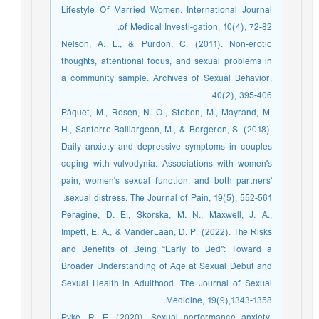
Lifestyle Of Married Women. International Journal
of Medical Investi-gation, 10(4), 72-82.
Nelson, A. L., & Purdon, C. (2011). Non-erotic
thoughts, attentional focus, and sexual problems in
a community sample. Archives of Sexual Behavior,
40(2), 395-406.
Pâquet, M., Rosen, N. O., Steben, M., Mayrand, M.
H., Santerre-Baillargeon, M., & Bergeron, S. (2018).
Daily anxiety and depressive symptoms in couples
coping with vulvodynia: Associations with women's
pain, women's sexual function, and both partners'
sexual distress. The Journal of Pain, 19(5), 552-561.
Peragine, D. E., Skorska, M. N., Maxwell, J. A.,
Impett, E. A., & VanderLaan, D. P. (2022). The Risks
and Benefits of Being “Early to Bed": Toward a
Broader Understanding of Age at Sexual Debut and
Sexual Health in Adulthood. The Journal of Sexual
Medicine, 19(9),1343-1358.
Pyke, R. E. (2020). Sexual performance anxiety.