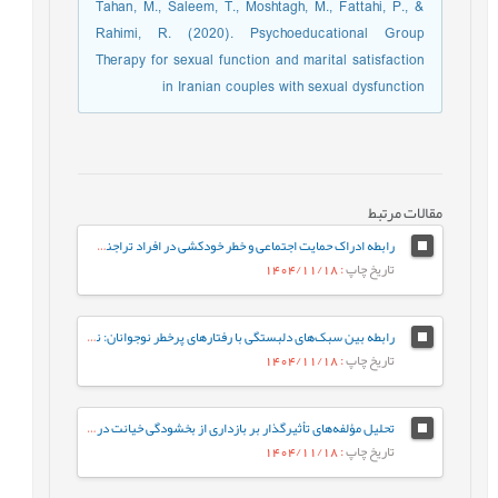
Tahan, M., Saleem, T., Moshtagh, M., Fattahi, P., &
Rahimi, R. (2020). Psychoeducational Group
Therapy for sexual function and marital satisfaction
in Iranian couples with sexual dysfunction
مقالات مرتبط
رابطه ادراک حمایت اجتماعی و خطر خودکشی در افراد تراجنسیتی: نقش میانجی‌گر افسردگی
تاریخ چاپ
: 1404/11/18
رابطه بین سبک‌های دلبستگی با رفتارهای پرخطر نوجوانان: نقش میانجی تنظیم شناختی هیجان در نوجوانان
تاریخ چاپ
: 1404/11/18
تحلیل مؤلفه‌های تأثیرگذار بر بازداری از بخشودگی خیانت در مردان و زنان آسیب‌دیده
تاریخ چاپ
: 1404/11/18