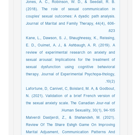
Jones, A. C., Robinson, W. D., & Seedall, R. B.
(2018). The role of sexual communication in
couples’ sexual outcomes: A dyadic path analysis.
Journal of Marital and Family Therapy, 44(4), 606-
623.
Kane, L., Dawson, S. J., Shaughnessy, K., Reissing,
E. D., Ouimet, A. J., & Ashbaugh, A. R. (2019). A
review of experimental research on anxiety and
sexual arousal: Implications for the treatment of
sexual dysfunction using cognitive behavioral
therapy. Journal of Experimental Psychopa-thology,
10(2).
Lafortune, D, Canivet, C, Boislard, M. A, & Godbout,
N. (2021). Validation of a brief French version of
the sexual anxiety scale. The Canadian Jour-nal of
Human Sexuality, 30(1), 94-105.
Malverdi Dastjerdi, Z., & Shahandeh, M. (2021).
Review Of The Share Eshgh Game On Improving
Marital Adjusment, Communication Patterns And