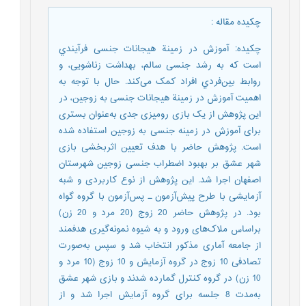
چکیده مقاله
:
چکیده: آﻣﻮزش در زمینة هیجانات ﺟﻨﺴﯽ ﻓﺮآﯾﻨﺪي
اﺳﺖ ﮐﻪ ﺑﻪ رﺷﺪ ﺟﻨﺴﯽ ﺳﺎﻟﻢ، ﺑﻬﺪاﺷﺖ زﻧﺎﺷﻮﯾﯽ، و
رواﺑﻂ ﺑﯿﻦ‌ﻓﺮدي افراد ﮐﻤﮏ ﻣﯽﮐﻨﺪ. حال با توجه به
اهمیت آموزش در زمینة هیجانات جنسی به زوجین، در
این پژوهش از یک بازی رومیزی جدی به‌عنوان بستری
برای آموزش در زمینه جنسی به زوجین استفاده شده
‌است. پژوهش حاضر با هدف تعیین اثربخشی بازی
شهر عشق بر بهبود اضطراب جنسی زوجین شهرستان
اصفهان اجرا شد. این پژوهش از نوع کاربردی و شبه
آزمایشی با طرح پیش‌آزمون ـ پس‌آزمون با گروه گواه
بود. در پژوهش حاضر 20 زوج (20 مرد و 20 زن)
براساس ملاک‌های ورود و به شیوه نمونه‌گیری هدفمند
از جامعه آماری مذکور انتخاب شد و سپس به‌صورت
تصادفی 10 زوج در گروه آزمایش و 10 زوج (10 مرد و
10 زن) در گروه کنترل گمارده ‌شدند و بازی شهر عشق
به‌مدت 8 جلسه برای گروه آزمایش اجرا شد و از