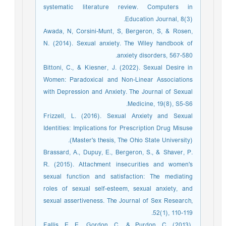
systematic literature review. Computers in
Education Journal, 8(3).
Awada, N, Corsini‐Munt, S, Bergeron, S, & Rosen,
N. (2014). Sexual anxiety. The Wiley handbook of
anxiety disorders, 567-580.
Bittoni, C., & Kiesner, J. (2022). Sexual Desire in
Women: Paradoxical and Non-Linear Associations
with Depression and Anxiety. The Journal of Sexual
Medicine, 19(8), S5-S6.
Frizzell, L. (2016). Sexual Anxiety and Sexual
Identities: Implications for Prescription Drug Misuse
(Master's thesis, The Ohio State University).
Brassard, A., Dupuy, E., Bergeron, S., & Shaver, P.
R. (2015). Attachment insecurities and women's
sexual function and satisfaction: The mediating
roles of sexual self-esteem, sexual anxiety, and
sexual assertiveness. The Journal of Sex Research,
52(1), 110-119.
Fallis, E. E., Gordon, C., & Purdon, C. (2013).