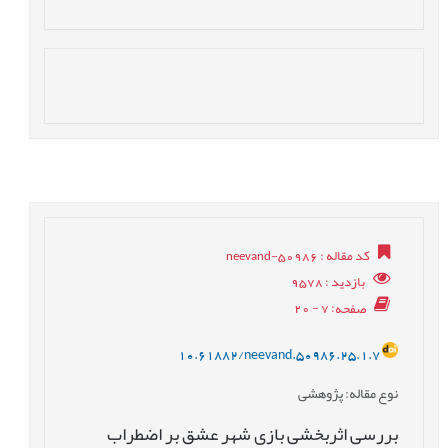
کد مقاله
: neevand-50986
بازدید
: 9578
صفحه
: 7 - 20
10.61882/neevand.50986.25.1.7
نوع مقاله
: پژوهشی
بررسی اثربخشی بازی شهر عشق بر اضطراب