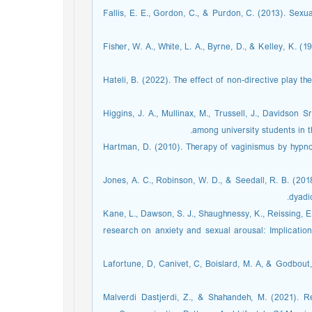
Fallis, E. E., Gordon, C., & Purdon, C. (2013). Sexu
Fisher, W. A., White, L. A., Byrne, D., & Kelley, K. (
Hateli, B. (2022). The effect of non‐directive play t
Higgins, J. A., Mullinax, M., Trussell, J., Davidson 
among university students in t
Hartman, D. (2010). Therapy of vaginismus by hypnot
Jones, A. C., Robinson, W. D., & Seedall, R. B. (20
dyadi
Kane, L., Dawson, S. J., Shaughnessy, K., Reissing, E
research on anxiety and sexual arousal: Implication
Lafortune, D, Canivet, C, Boislard, M. A, & Godbout,
Malverdi Dastjerdi, Z., & Shahandeh, M. (2021).