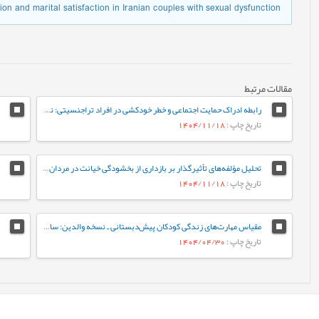
ion and marital satisfaction in Iranian couples with sexual dysfunction
مقالات مرتبط
رابطه ادراک حمایت اجتماعی و خطر خودکشی در افراد تراجنسیتی: نقش میانجی‌گر افسردگی
تاریخ چاپ
: 1404/11/18
تحلیل مؤلفه‌های تأثیرگذار بر بازداری از بخشودگی خیانت در مردان و زنان آسیب‌دیده
تاریخ چاپ
: 1404/11/18
مقیاس مهارت‌های زندگی کودکان پیش‌دبستانی ـ نسخه والدین: ساخت و ارزشیابی اولیه روان‌سنجی
تاریخ چاپ
: 1404/04/30