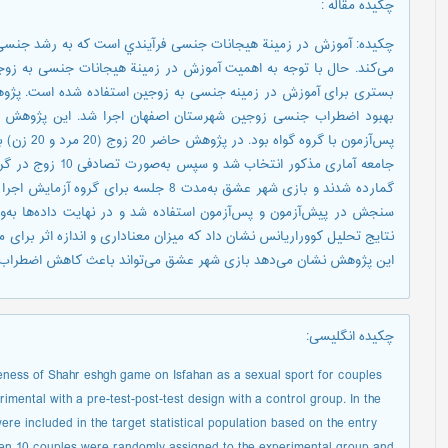
چکیده مقاله
:
چکیده: آﻣﻮزش در زمینة هیجانات ﺟﻨﺴﯽ ﻓﺮآﯾﻨﺪي اﺳﺖ ﮐﻪ ﺑﻪ رﺷﺪ ﺟﻨﺴﯽ ﺳ
ﻣﯽﮐﻨﺪ. حال با توجه به اهمیت آموزش در زمینة هیجانات جنسی به زوج
بستری برای آموزش در زمینه جنسی به زوجین استفاده شده ‌است. پژ
بهبود اضطراب جنسی زوجین شهرستان اصفهان اجرا شد. این پژوهش از
پس‌آزمون با
این پژوهش نشان می‌دهد بازی شهر عشق می‌تواند باعث کاهش اضطراب
چکیده انگلیسی
:
veness of Shahr eshgh game on Isfahan as a sexual sport for couples
imental with a pre-test-post-test design with a control group. In the
e included in the target statistical population based on the entry
then 10 couples were randomly assigned to the experimental group and