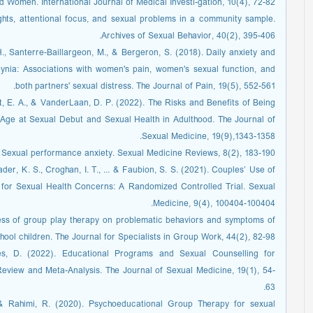
Women. International Journal of Medical Investi-gation, 10(4), 72-82.
ghts, attentional focus, and sexual problems in a community sample.
Archives of Sexual Behavior, 40(2), 395-406.
., Santerre-Baillargeon, M., & Bergeron, S. (2018). Daily anxiety and
ynia: Associations with women's pain, women's sexual function, and
both partners' sexual distress. The Journal of Pain, 19(5), 552-561.
tt, E. A., & VanderLaan, D. P. (2022). The Risks and Benefits of Being
Age at Sexual Debut and Sexual Health in Adulthood. The Journal of
Sexual Medicine, 19(9),1343-1358.
. Sexual performance anxiety. Sexual Medicine Reviews, 8(2), 183-190.
ader, K. S., Croghan, I. T., ... & Faubion, S. S. (2021). Couples’ Use of
for Sexual Health Concerns: A Randomized Controlled Trial. Sexual
Medicine, 9(4), 100404-100404.
ness of group play therapy on problematic behaviors and symptoms of
hool children. The Journal for Specialists in Group Work, 44(2), 82-98.
es, D. (2022). Educational Programs and Sexual Counselling for
view and Meta-Analysis. The Journal of Sexual Medicine, 19(1), 54-
63.
, & Rahimi, R. (2020). Psychoeducational Group Therapy for sexual