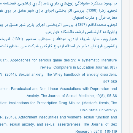
بر بهبود عملكرد خانوادگي زوج‌هاي داراي ناسازگاري زناشويي. فصلنامه مشاوره و رو
نجفی، زهرا (1398). بررسی اثر بخشی اجرای بازی شهر عشق بر 
معارف قرآن و عترت اصفهان.
نجفی، محمدکاظم (1397). بررسی اثربخشی اجرای بازی ش
پایان‎‌نامه کارشناسی ارشد، دانشگاه خوارزمی.
هویلی‌پور، سارا؛
زناشویی فرزندان دختر در آستانه ازدواج کارکنان شرکت ملی مناطق نفت‌‌خیز جنوب. 
(2017). Approaches for serious game design: A systematic literature
review. Computers in Education Journal, 8(3).
. (2014). Sexual anxiety. The Wiley handbook of anxiety disorders,
567-580.
 Women: Paradoxical and Non-Linear Associations with Depression and
Anxiety. The Journal of Sexual Medicine, 19(8), S5-S6.
ities: Implications for Prescription Drug Misuse (Master's thesis, The
Ohio State University).
 R. (2015). Attachment insecurities and women's sexual function and
steem, sexual anxiety, and sexual assertiveness. The Journal of Sex
Research, 52(1), 110-119.