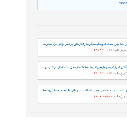
funct
رابطه بین سبک‌های دلبستگی با رفتارهای پرخطر نوجوانان: نقش میانجی تنظیم شناختی هیجان در نوجوانان
تاریخ چاپ
: 1404/11/18
تأثیر آموزش سرمایة روانی با استفاده از مدل مداخله‌ای لوتانز، بر سرمایة روانی کارشناسان شاغل در یک شرکت صنعتی
تاریخ چاپ
: 1404/11/13
رابطه سرمایه عاطفی رهبر با سلامت سازمانی با توجه به نقش واسطه‌ای سرمایه عاطفی پرستاران
تاریخ چاپ
: 1404/04/30