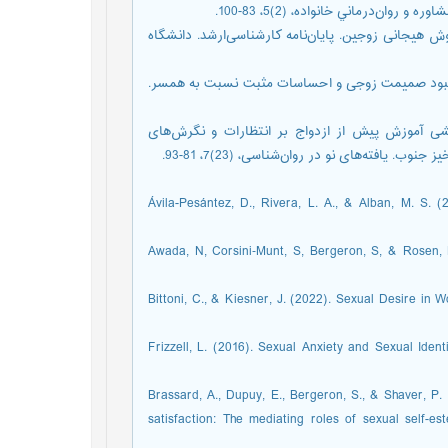
ان‌درماني خانواده، (2)5، 83-100.
روی هوش هیجانی زوجین. پایان‌نامه کارشناسی‌ارشد. دانشگاه
هر عشق بر بهبود صمیمت زوجی و احساسات مثبت نسبت به همسر.
 شریف آبادی، عبدالله و سودانی، منصور (1391). اثربخشی آموزش پیش از ازدواج بر انتظارات و نگرش‌های
یافته‌های نو در روان‌شناسی، (23)7، 81-93.
Ávila-Pesántez, D., Rivera, L. A., & Alban, M. S. 
Awada, N, Corsini‐Munt, S, Bergeron, S, & Rosen, N
Bittoni, C., & Kiesner, J. (2022). Sexual Desire in
Frizzell, L. (2016). Sexual Anxiety and Sexual Ident
Brassard, A., Dupuy, E., Bergeron, S., & Shaver, P.
satisfaction: The mediating roles of sexual self-e