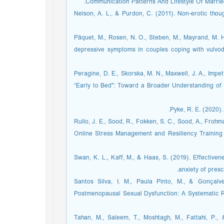
Communication Patterns And Lifestyle Of Married 
Nelson, A. L., & Purdon, C. (2011). Non-erotic thou
Pâquet, M., Rosen, N. O., Steben, M., Mayrand, M. H
depressive symptoms in couples coping with vulvod
Peragine, D. E., Skorska, M. N., Maxwell, J. A., Impe
“Early to Bed": Toward a Broader Understanding of 
Pyke, R. E. (2020)
Rullo, J. E., Sood, R., Fokken, S. C., Sood, A., Frohm
Online Stress Management and Resiliency Training 
Swan, K. L., Kaff, M., & Haas, S. (2019). Effective
anxiety of presc
Santos Silva, I. M., Paula Pinto, M., & Gonçalv
Postmenopausal Sexual Dysfunction: A Systematic Re
Tahan, M., Saleem, T., Moshtagh, M., Fattahi, P.