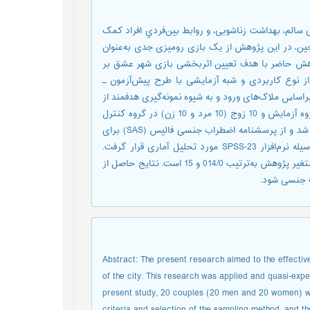
ﺎﻟﻢ، ﺑﻬﺪاﺷﺖ زﻧﺎﺷﻮﯾﯽ، و رواﺑﻂ ﺑﯿﻦ‌ﻓﺮدي افراد ﮐﻤﮏ
ین، در این پژوهش از یک بازی رومیزی جدی به‌عنوان
وهش حاضر با هدف تعیین اثربخشی بازی شهر عشق بر
 نوع کاربردی و شبه آزمایشی با طرح پیش‌آزمون ـ
 گروه گواه بود. در پژوهش حاضر 20 زوج (20 مرد و 20 زن) براساس ملاک‌های ورود و به شیوه نمونه‌گیری هدفمند از
جامعه آماری مذکور انتخاب شد و سپس به‌صورت تصادفی 10 زوج در گروه آزمایش و 10 زوج (10 مرد و 10 زن) در گروه کنترل
گمارده ‌شدند و بازی شهر عشق به‌مدت 8 جلسه برای گروه آزمایش اجرا شد و از پرسشنامه ‌اضطراب جنسی فالیس (SAS) برای
سنجش در پیش‌آزمون و پس‌آزمون استفاده شد و در نهایت داده‌ها به‌وسیله نرم‌افزار SPSS-23 مورد تحلیل آماری قرار گرفت.
نتایج تحلیل کووراریانس نشان داد که میزان معناداری و اندازه اثر برای متغیر پژوهش به‌ترتیب 014/0 و 15 است. نتایج حاصل از
 جنسی شود.
Abstract: The present research aimed to the effecti
of the city. This research was applied and quasi-exper
present study, 20 couples (20 men and 20 women) wer
criteria and selection of the sampling method, and 