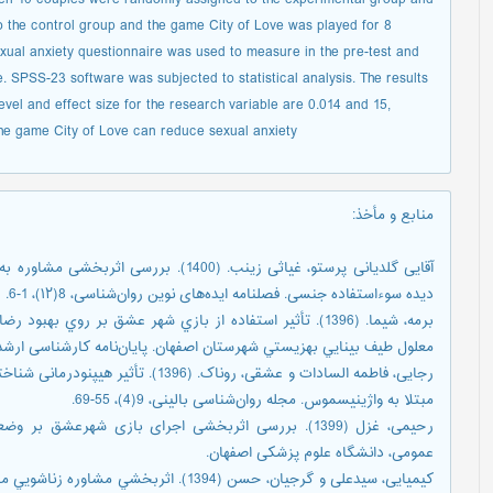
the control group and the game City of Love was played for 8
exual anxiety questionnaire was used to measure in the pre-test and
ne. SPSS-23 software was subjected to statistical analysis. The results
evel and effect size for the research variable are 0.014 and 15,
 the game City of Love can reduce sexual anxiety.
منابع و مأخذ
:
دیده سوءاستفاده جنسی. فصلنامه ایده‌های نوین روان‌شناسی، 8(۱۲)، 1-6.
برمه، شیما. (1396). تأثیر استفاده از بازي شهر عشق بر رو
معلول طیف بینايي بهزيستي شهرستان اصفهان. پایان‌نامه کارشناسی ارشد.
رجایی، فاطمه السادات و عشقی، روناک. (6
مبتلا به واژینیسموس. مجله روان‌شناسی بالینی، 9(4)، 55-69.
رحیمی، غزل (1399). بررسی اثربخشی اجرای بازی شهرعشق 
عمومی، دانشگاه علوم پزشکی اصفهان.
کیمیایی، سیدعلی و گرجیان، حسن (1394). اثر