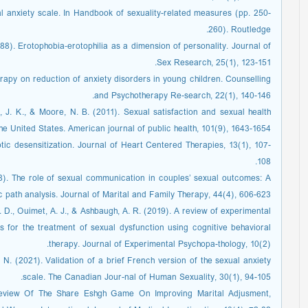
al anxiety scale. In Handbook of sexuality-related measures (pp. 250-
260). Routledge.
1988). Erotophobia‐erotophilia as a dimension of personality. Journal of
Sex Research, 25(1), 123-151.
herapy on reduction of anxiety disorders in young children. Counselling
and Psychotherapy Re-search, 22(1), 140-146.
Sr, J. K., & Moore, N. B. (2011). Sexual satisfaction and sexual health
he United States. American journal of public health, 101(9), 1643-1654.
ic desensitization. Journal of Heart Centered Therapies, 13(1), 107-
108.
18). The role of sexual communication in couples’ sexual outcomes: A
c path analysis. Journal of Marital and Family Therapy, 44(4), 606-623.
. D., Ouimet, A. J., & Ashbaugh, A. R. (2019). A review of experimental
s for the treatment of sexual dysfunction using cognitive behavioral
therapy. Journal of Experimental Psychopa-thology, 10(2).
 N. (2021). Validation of a brief French version of the sexual anxiety
scale. The Canadian Jour-nal of Human Sexuality, 30(1), 94-105.
 Review Of The Share Eshgh Game On Improving Marital Adjusment,