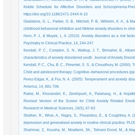
Kiddie Schedule for Affective Disorders and Schizophrenia-Pre
https://doi.org/10.1186/1471-244X-6-10
Gladstone, G. L., Parker, G. B., Mitchell, P. B., Wilhelm, K. A., & 
childhood behavioral inhibition and lifetime anxiety disorders in cli
Horn, P. J., & Wuyek, L. A. (2010). Anxiety disorders as a risk fact
Psychiatry in Clinical Practice, 14, 244-247.
Kendall, P. C., Compton, S. N., Walkup, J. T., Birmaher, B., Albano,
characteristics of anxiety disordered youth. Journal of Anxiety Disor
Kendall, P. C., Chu, B. C., Pimentel, S. S., & Choudhury, M. (2000). Tr
Child and adolescent therapy: Cognitive–behavioral procedures (pp.
Perez-Edgar, K., & Fox, N. A. (2005). Temperament and anxiety disor
America, 14, 681-706.
Rabie, M., Khoramdel, K., Zerehpush, A., Palahang, H., & Hojatkha
Revised Version of the Screen for Child Anxiety Related Emo
Research in Medical Sciences, 16(5), 67-63
Shafran, R., Wroe, A., Nagra, S., Pissaridou, E., & Coughtrey, A. 
depression and generalised anxiety in routine clinical practice. PLO
Shahrivar, Z., Kousha, M., Moallemi, Sh., Tehrani-Doost, M., & Alag