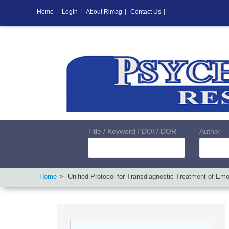
Home
|
Login
|
About Rimag
|
Contact Us
|
Title / Keyword / DOI / DOR
Author
Home
Unified Protocol for Transdiagnostic Treatment of Em