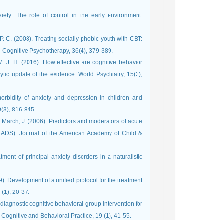
iety: The role of control in the early environment.
 P. C. (2008). Treating socially phobic youth with CBT:
d Cognitive Psychotherapy, 36(4), 379-389.
, M. J. H. (2016). How effective are cognitive behavior
tic update of the evidence. World Psychiatry, 15(3),
orbidity of anxiety and depression in children and
0(3), 816-845.
., & March, J. (2006). Predictors and moderators of acute
(TADS). Journal of the American Academy of Child &
tment of principal anxiety disorders in a naturalistic
09). Development of a unified protocol for the treatment
 (1), 20-37.
sdiagnostic cognitive behavioral group intervention for
Cognitive and Behavioral Practice, 19 (1), 41-55.