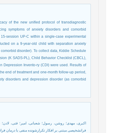
cacy of the new unified protocol of transdiagnostic
ucing symptoms of anxiety disorders and comorbid
 a 15-session UP-C within a single-case experimental
ucted on a 9-year-old child with separation anxiety
s comorbid disorder). To collect data, Kiddie Schedule
ersion (K SADS-PL), Child Behavior Checklist (CBCL),
n Depression Invento-ry (CDI) were used. Results of
he end of treatment and one-month follow-up period,
xiety disorders and depression disorder (as comorbid
فراتشخیصی مبتنی بر افکار تکرارشونده منفی با درمان فراتش