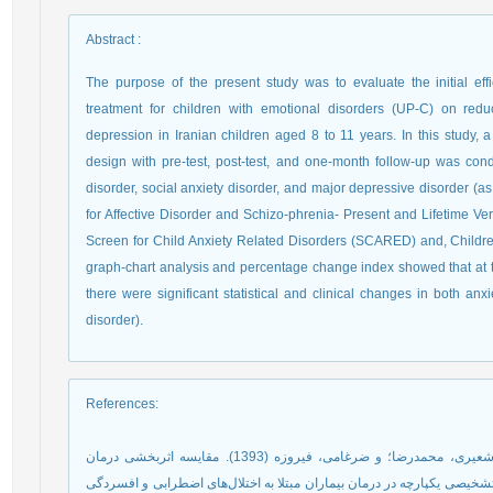
Abstract
:
The purpose of the present study was to evaluate the initial effi
treatment for children with emotional disorders (UP-C) on red
depression in Iranian children aged 8 to 11 years. In this study,
design with pre-test, post-test, and one-month follow-up was cond
disorder, social anxiety disorder, and major depressive disorder (a
for Affective Disorder and Schizo-phrenia- Present and Lifetime V
Screen for Child Anxiety Related Disorders (SCARED) and, Childre
graph-chart analysis and percentage change index showed that at t
there were significant statistical and clinical changes in both an
disorder).
References
:
اکبری، مهدی؛ روشن، رسول؛ شعبانی، امیر؛ فتی، لادن؛ شعیری، محمدرضا؛ و ضرغامی، فیروزه (1393). مقایسه اثربخشی درمان
خیصی یکپارچه‌ در درمان بیماران مبتلا به اختلال‌های اضطرابی و افسردگی