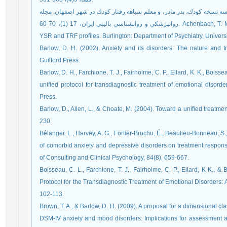
و عريضي، حمیدرضا (1390). هنجاريابي سه نسخه كودك، پدر مادر، و معلم سياهه رفتار كودك در شهر اصفهان. مجله
روانپزشكي و روانشناسي باليني ايران، 17 (1)، 70-60. Achenbach, T. M. (1991). Integrative guide for the 1991 CBCL/4-18,
YSR and TRF profiles. Burlington: Department of Psychiatry, Universi
Barlow, D. H. (2002). Anxiety and its disorders: The nature and t
Guilford Press.
Barlow, D. H., Farchione, T. J., Fairholme, C. P., Ellard, K. K., Boisse
unified protocol for transdiagnostic treatment of emotional disord
Press.
Barlow, D., Allen, L., & Choate, M. (2004). Toward a unified treatme
230.
Bélanger, L., Harvey, A. G., Fortier-Brochu, É., Beaulieu-Bonneau, S.,
of comorbid anxiety and depressive disorders on treatment response
of Consulting and Clinical Psychology, 84(8), 659-667.
Boisseau, C. L., Farchione, T. J., Fairholme, C. P., Ellard, K K., 
Protocol for the Transdiagnostic Treatment of Emotional Disorders: 
102-113.
Brown, T. A., & Barlow, D. H. (2009). A proposal for a dimensional cl
DSM-IV anxiety and mood disorders: Implications for assessment a