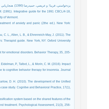
يزدخواستي، فریبا؛ 
ty of Vermont.
reatment of anxiety and panic (2the ed.). New York:
au, C. L., Allen, L. B., & Ehrenreich-May, J. (2011). The
ers: Therapist guide. New York, NY: Oxford University
nt for emotional disorders. Behavior Therapy, 35, 205-
 Eidelman, P., Talbot, L., & Morin, C. M. (2016). Impact
 to cognitive behavior therapy for insomnia. Journal
& Barlow, D. H. (2010). The development of the Unified
A case study. Cognitve and Behavioral Practice, 17(1),
assification system based on the shared features of the
nd treatment. Psychological Assessment, 21(3), 256-