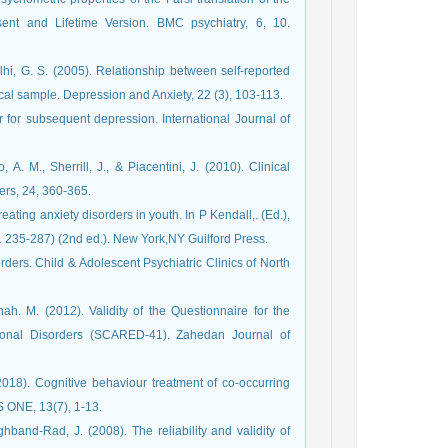
sent and Lifetime Version. BMC psychiatry, 6, 10.
Malhi, G. S. (2005). Relationship between self-reported
nical sample. Depression and Anxiety, 22 (3), 103-113.
or for subsequent depression. International Journal of
 A. M., Sherrill, J., & Piacentini, J. (2010). Clinical
ders, 24, 360-365.
eating anxiety disorders in youth. In P Kendall,. (Ed.),
 235-287) (2nd ed.). New York,NY Guilford Press.
ders. Child & Adolescent Psychiatric Clinics of North
h. M. (2012). Validity of the Questionnaire for the
tional Disorders (SCARED-41). Zahedan Journal of
(2018). Cognitive behaviour treatment of co-occurring
S ONE, 13(7), 1-13.
hband-Rad, J. (2008). The reliability and validity of