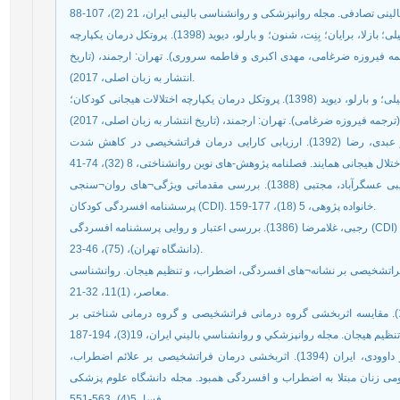
اِهِرنریچ¬ ـ¬ می، جیل؛ کندی، سارا؛ شرمن، جامی؛ بیلک، امیلی؛ بازلا، برایان؛ بِنِت، شنون؛ و بارلو، دیوید (1398). پروتکل درمان یکپارچه
رجمه فیروزه ضرغامی، مهدی اکبری و فاطمه سروری). تهران: ارجمند، (تاریخ
انتشار به زبان اصلی، 2017).
اِهِرنریچ ¬ـ¬ می. جیل؛ کندی، سارا؛ شرمن، جامی؛ بیلک، امیلی؛ و بارلو، دیوید (1398). پروتکل درمان یکپارچه اختلالات هیجانی کودکان؛
بخشی¬پور، عباس؛ محمودعلیلو، مجید؛ فرنام، علیرضا؛ و عبدی، رضا (1392). ارزیابی کارایی درمان فراتشخیصی در کاهش شدت
دهشیری، غلامرضا؛ نجفی، محمود؛ منصوره، شیخی؛ و حبیبی عسگرآباد، مجتبی (1388). بررسی مقدماتی ویژگی¬های روان¬سنجی
پرسشنامه افسردگی کودکان (CDI). خانواده پژوهی، 5 (18)، 177-159.
رجبی، غلامرضا (1386). بررسی اعتبار و روایی پرسشنامه افسردگی (CDI) در نوجوانان 13 تا 15 ساله. مجله روانشناسی و علوم تربیتی
(دانشگاه تهران)، (75)، 46-23.
مهدی (1395). اثربخشی درمان فراتشخیصی بر نشانه¬های افسردگی، اضطراب، و تنظیم هیجان. روانشناسی
معاصر، (1)11، 32-21.
محمدی، ابوالفضل؛ بهروز، بیرشک؛ و غرایی، بنفشه (1392). مقایسه اثربخشی گروه درمانی فراتشخیصی و گروه درمانی شناختی بر
هومن، فرزانه؛ مهرابی¬زاده هنرمند، مهناز؛ زرگر، یدا...؛ و داوودی، ایران (1394). اثربخشی درمان فراتشخیصی بر علائم اضطراب،
ی زنان مبتلا به اضطراب و افسردگی همبود. مجله دانشگاه علوم پزشکی
فسا، 5(4)، 563-551.