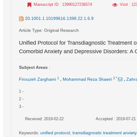
Manuscript ID
: 13990127236574
Visit
: 12
20.1001.1.10199616.1398.22.1.6.9
Article Type
: Original Research
Unified Protocol for Transdiagnostic Treatment o
Comorbid Anxiety and Depressive Disorders: A 
Subject Areas
:
,
,
1
2
*
Firouzeh Zarghami
Mohammad Reza Shaeiri
Zahra
1
-
2
-
3
-
Received: 2019-02-22
Accepted : 2019-07-21
Keywords
:
unified protocol
,
transdiagnostic treatment anxiet