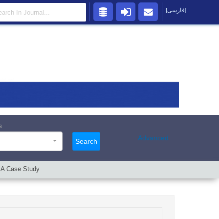
[فارسی]
s
Advanced
Search
: A Case Study