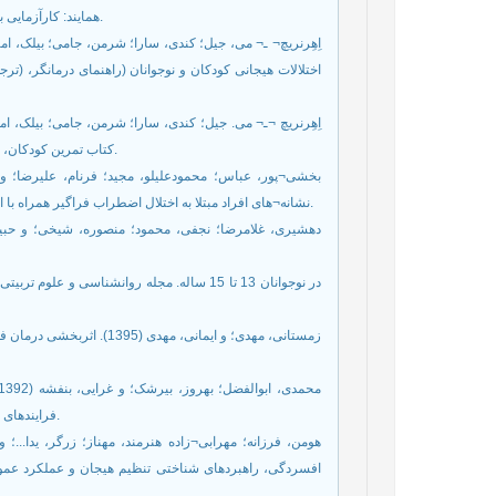
همایند: کارآزمایی بالینی تصادفی. مجله روانپزشکی و روانشناسی بالینی ایران، 21 (2)، 107-88.
اختلالات هیجانی کودکان و نوجوانان (راهنمای درمانگر، (ت
کتاب تمرین کودکان، (ترجمه فیروزه ضرغامی). تهران: ارجمند، (تاریخ انتشار به زبان اصلی، 2017).
نشانه¬های افراد مبتلا به اختلال اضطراب فراگیر همراه با اختلال هیجانی همایند. فصلنامه پژوهش-های نوین روانشناختی، 8 (32)، 74-41.
زمستانی، مهدی؛ و ایمانی، 
فرایندهای تنظیم هیجان. مجله روانپزشكي و روانشناسي باليني ايران، 19(3)، 194-187.
افسردگی، راهبردهای شناختی تنظیم هیجان و عملکرد عموم