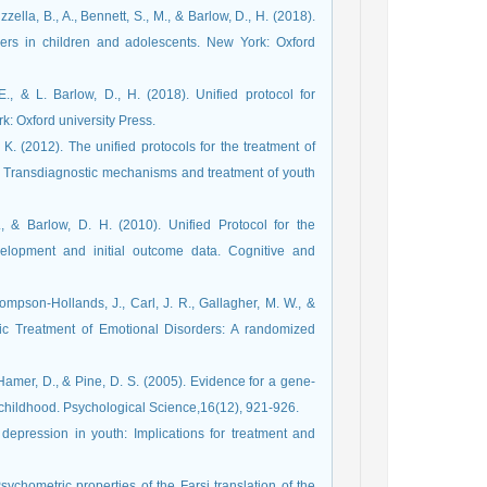
zella, B., A., Bennett, S., M., & Barlow, D., H. (2018).
rders in children and adolescents. New York: Oxford
., & L. Barlow, D., H. (2018). Unified protocol for
k: Oxford university Press.
K. (2012). The unified protocols for the treatment of
), Transdiagnostic mechanisms and treatment of youth
., & Barlow, D. H. (2010). Unified Protocol for the
velopment and initial outcome data. Cognitive and
Thompson-Hollands, J., Carl, J. R., Gallagher, M. W., &
tic Treatment of Emotional Disorders: A randomized
, Hamer, D., & Pine, D. S. (2005). Evidence for a gene-
e childhood. Psychological Science,16(12), 921-926.
depression in youth: Implications for treatment and
hometric properties of the Farsi translation of the