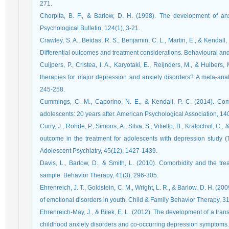
271.
Chorpita, B. F., & Barlow, D. H. (1998). The development of anx
Psychological Bulletin, 124(1), 3-21.
Crawley, S. A., Beidas, R. S., Benjamin, C. L., Martin, E., & Kendall,
Differential outcomes and treatment considerations. Behavioural an
Cuijpers, P., Cristea, I. A., Karyotaki, E., Reijnders, M., & Huibers
therapies for major depression and anxiety disorders? A meta-analy
245-258.
Cummings, C. M., Caporino, N. E., & Kendall, P. C. (2014). Com
adolescents: 20 years after. American Psychological Association, 14
Curry, J., Rohde, P., Simons, A., Silva, S., Vitiello, B., Kratochvil, C
outcome in the treatment for adolescents with depression study 
Adolescent Psychiatry, 45(12), 1427-1439.
Davis, L., Barlow, D., & Smith, L. (2010). Comorbidity and the trea
sample. Behavior Therapy, 41(3), 296-305.
Ehrenreich, J. T., Goldstein, C. M., Wright, L. R., & Barlow, D. H. (20
of emotional disorders in youth. Child & Family Behavior Therapy, 31
Ehrenreich-May, J., & Bilek, E. L. (2012). The development of a tran
childhood anxiety disorders and co-occurring depression symptoms. 