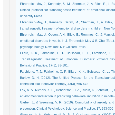
Ehrenreich-May, J., Kennedy., S., M., Sherman, J., A. Bilek, E., L. Buz
Unified protocol for transdiagnostic treatment of emotional diso
university Press.
Ehrenreich-May, J., Kennedy., Sarah, M., Sherman, J., A. Bilek, E
transdiagnostic treatment of emotional disorders in children. New Yor
Ehrenreich-May, J., Queen, A.H., Bilek, E., Remmes, C., & Marciel, 
emotional disorders in youth. In J. Ehrenreich-May & B. Chu (Eds.
psychopathology. New York, NY: Guilford Press.
Ellard, K. K., Fairholme, C. P., Boisseau, C. L., Farchione, T. J
Transdiagnostic Treatment of Emotional Disorders: Protocol de
Behavioral Practice, 17(1), 88-101.
Farchione, T. J., Fairholme, C. P., Ellard, K. K., Boisseau, C. L., 
Barlow, D. H. (2012). The Unified Protocol for the Transdiagnos
controlled trial. Behavior Therapy, 43(3), 666-678.
Fox, N. A., Nichols, K. E., Henderson, H. A., Rubin, K., Schmidt, L.
environment interaction in predicting behavioral inhibition in middl
Garber, J., & Weersing, V. R. (2010). Comorbidity of anxiety and 
prevention. Clinical Psychology: Science and Practice, 17, 293-306.
Ghanizadeh, A., Mohammadi, M. R., & Yazdanshenas, A. (2006). Psyc