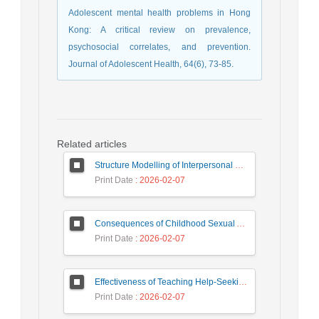
Adolescent mental health problems in Hong
Kong: A critical review on prevalence,
psychosocial correlates, and prevention.
Journal of Adolescent Health, 64(6), 73-85.
Related articles
Structure Modelling of Interpersonal Relations and Academic Engagement and Academic Performance among High School Students, Mediating Role of Positive Affect
Print Date
: 2026-02-07
Consequences of Childhood Sexual Abuse: The Lived Experience of Iranian Women
Print Date
: 2026-02-07
Effectiveness of Teaching Help-Seeking Strategies on External Motivation, Internal Motivation and Academic Demotivation of Students
Print Date
: 2026-02-07