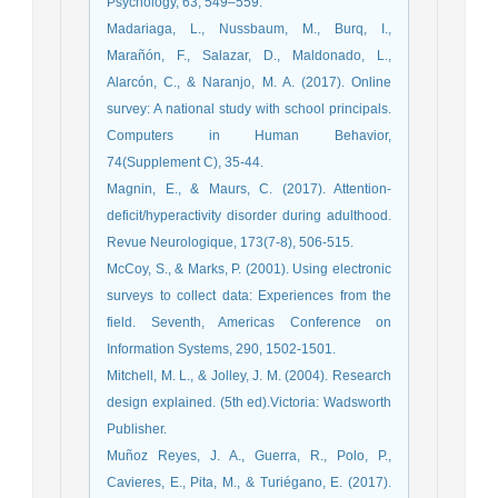
Psychology, 63, 549–559.
Madariaga, L., Nussbaum, M., Burq, I.,
Marañón, F., Salazar, D., Maldonado, L.,
Alarcón, C., & Naranjo, M. A. (2017). Online
survey: A national study with school principals.
Computers in Human Behavior,
74(Supplement C), 35-44.
Magnin, E., & Maurs, C. (2017). Attention-
deficit/hyperactivity disorder during adulthood.
Revue Neurologique, 173(7-8), 506-515.
McCoy, S., & Marks, P. (2001). Using electronic
surveys to collect data: Experiences from the
field. Seventh, Americas Conference on
Information Systems, 290, 1502-1501.
Mitchell, M. L., & Jolley, J. M. (2004). Research
design explained. (5th ed).Victoria: Wadsworth
Publisher.
Muñoz Reyes, J. A., Guerra, R., Polo, P.,
Cavieres, E., Pita, M., & Turiégano, E. (2017).