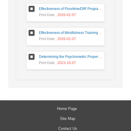
Effectiveness of Floortime/DIR Program on Autism Symptoms of Children with Autism Spectrum Disorders
Print Date
: 2026-02-07
Effectiveness of Mindfulness Training on Improving Symptoms, Sleep Quality, and Cognitive Functions in Individuals with Chronic Insomnia
Print Date
: 2026-02-07
Determining the Psychometric Properties and Measurement Invariance of The Couple Flourishing Measure
Print Date
: 2023-10-07
Home Page
Site Map
Contact Us