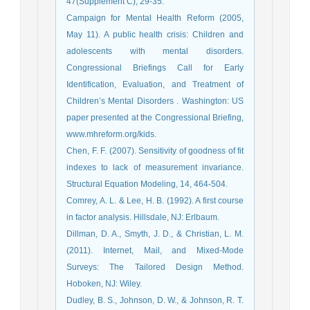
47(Supplement C), 29-35.
Campaign for Mental Health Reform (2005,
May 11). A public health crisis: Children and
adolescents with mental disorders.
Congressional Briefings Call for Early
Identification, Evaluation, and Treatment of
Children’s Mental Disorders . Washington: US
paper presented at the Congressional Briefing,
www.mhreform.org/kids.
Chen, F. F. (2007). Sensitivity of goodness of fit
indexes to lack of measurement invariance.
Structural Equation Modeling, 14, 464-504.
Comrey, A. L. & Lee, H. B. (1992). A first course
in factor analysis. Hillsdale, NJ: Erlbaum.
Dillman, D. A., Smyth, J. D., & Christian, L. M.
(2011). Internet, Mail, and Mixed-Mode
Surveys: The Tailored Design Method.
Hoboken, NJ: Wiley.
Dudley, B. S., Johnson, D. W., & Johnson, R. T.