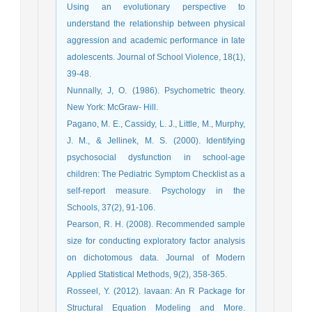
Using an evolutionary perspective to
understand the relationship between physical
aggression and academic performance in late
adolescents. Journal of School Violence, 18(1),
39-48.
Nunnally, J, O. (1986). Psychometric theory.
New York: McGraw- Hill.
Pagano, M. E., Cassidy, L. J., Little, M., Murphy,
J. M., & Jellinek, M. S. (2000). Identifying
psychosocial dysfunction in school-age
children: The Pediatric Symptom Checklist as a
self-report measure. Psychology in the
Schools, 37(2), 91-106.
Pearson, R. H. (2008). Recommended sample
size for conducting exploratory factor analysis
on dichotomous data. Journal of Modern
Applied Statistical Methods, 9(2), 358-365.
Rosseel, Y. (2012). lavaan: An R Package for
Structural Equation Modeling and More.