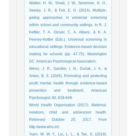
Walker, H. M., Small, J. W., Severson, H. H.,
Seeley, J. R., & Feil, E. G. (2014). Multiple-
gating approaches in universal screening
within school and community settings. In R. J.
Kettler, T. A. Glover, C. A. Albers, & K. A.
Feeney-Kettler (Eds.), Universal screening in
educational settings: Evidence-based decision
making for schools (pp. 47-75). Washington
DC: American Psychological Association.
Weisz, J. R., Sandler, I. N., Durlak, J. A., &
Anton, B. S. (2005). Promoting and protecting
youth mental health through evidence-based
prevention and treatment. American
Psychologist, 60, 628-648.
World Health Organization (2017). Maternal,
newborn, child and adolescent health.
Retrieved October 20, 2017, From
http://www.who.int.
Yuen, W. W. Y., Liu, L. L., & Tse, S. (2019).