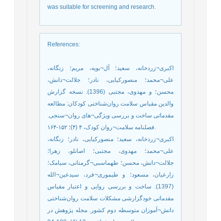
was suitable for screening and research.
References
:
اکبری¬زردخانه، سعید؛ آل¬بویه، مریم؛ زنگانه،
علی¬محمد؛ منصورکیایی، نادر؛ جلالت¬دانش،
محسن؛ و مهدوی، مجتبی (1396). نسخه گزارش
والدین مقیاس سلامت روان‌شناختی کودکان: مطالعه
مقدماتی ساخت و بررسی ویژگی¬های روان¬سنجی.
فصلنامه سلامت¬روان کودک، ۴ (۴)؛ ۱۵۲-۱۶۴.
اکبری¬زردخانه، سعید؛ منصورکیایی، نادر؛ زنگانه،
علی¬محمد؛ مهدوی، مجتبی؛ اصانلو، زهرا؛
جلالت¬دانش، محسن؛ طهماسبی¬گرمتانی، سیامک؛
زارعیان، مسعود؛ و طیموری¬فرد، سیدعین¬الله
(1397). ساخت و بررسی روایی و اعتبار مقیاس
مقدماتی خودگزارشی مشکلات سلامت روان‌شناختی
دانش¬آموزان متوسطه دوم کشور. مجله پژوهش در