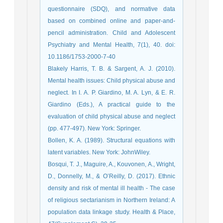
questionnaire (SDQ), and normative data
based on combined online and paper-and-
pencil administration. Child and Adolescent
Psychiatry and Mental Health, 7(1), 40. doi:
10.1186/1753-2000-7-40
Blakely Harris, T. B. & Sargent, A. J. (2010).
Mental health issues: Child physical abuse and
neglect. In I. A. P. Giardino, M. A. Lyn, & E. R.
Giardino (Eds.), A practical guide to the
evaluation of child physical abuse and neglect
(pp. 477-497). New York: Springer.
Bollen, K. A. (1989). Structural equations with
latent variables. New York: JohnWiley.
Bosqui, T. J., Maguire, A., Kouvonen, A., Wright,
D., Donnelly, M., & O’Reilly, D. (2017). Ethnic
density and risk of mental ill health - The case
of religious sectarianism in Northern Ireland: A
population data linkage study. Health & Place,