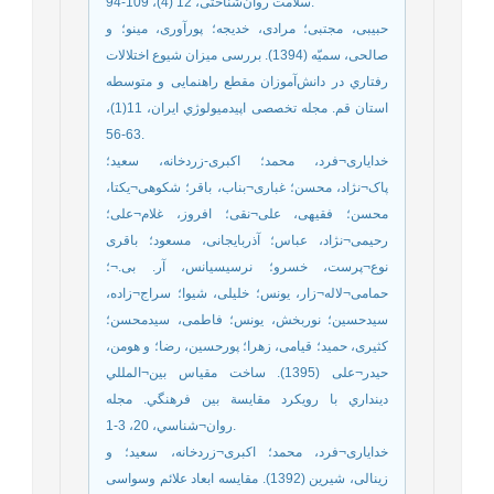
سلامت روان‌شناختی، 12 (4)، 109-94.
حبیبی، مجتبی؛ مرادی، خدیجه؛ پورآوری، مینو؛ و
صالحی، سمیّه (1394). بررسی میزان شیوع اختلالات
رفتاري در دانش‌آموزان مقطع راهنمایی و متوسطه
استان قم. مجله تخصصی اپیدمیولوژي ایران، 11(1)،
63-56.
خدایاری¬فرد، محمد؛ اکبری-زردخانه، سعید؛
پاک¬نژاد، محسن؛ غباری¬بناب، باقر؛ شکوهی¬یکتا،
محسن؛ فقیهی، علی¬نقی؛ افروز، غلام¬علی؛
رحیمی¬نژاد، عباس؛ آذربایجانی، مسعود؛ باقری
نوع¬پرست، خسرو؛ نرسیسیانس، آر. بی.¬؛
حمامی¬لاله¬زار، یونس؛ خلیلی، شیوا؛ سراج¬زاده،
سیدحسین؛ نوربخش، یونس؛ فاطمی، سیدمحسن؛
کثیری، حمید؛ قیامی، زهرا؛ پورحسین، رضا؛ و هومن،
حیدر¬علی (1395). ساخت مقياس بين¬المللي
دينداري با رويكرد مقايسة بين فرهنگي. مجله
روان¬شناسي، 20، 3-1.
خدایاری¬فرد، محمد؛ اکبری¬زردخانه، سعید؛ و
زینالی، شیرین (1392). مقایسه ابعاد علائم وسواسی