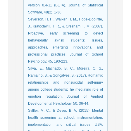
version 0.4-11 (BETA). Journal of Statistical
Software, 48(2), 1-36.
Severson, H. H., Walker, H. M., Hope-Doolittle,
J., Kratochwill, T. R., & Gresham, F. M. (2007).
Proactive, early screening to detect
behaviorally at-risk students: Issues,
approaches, emerging innovations, and
professional practices. Journal of School
Psychology, 45, 193-223.
Silva, E., Machado, B. C., Moreira, C. S.,
Ramalho, S., & Gonçalves, S. (2017). Romantic
relationships and nonsuicidal self-injury
among college students:The mediating role of
emotion regulation. Journal of Applied
Developmental Psychology, 50, 36-44.
Stiffler, M. C., & Dever, B. V. (2015). Mental
health screening at school: instrumentation,
implementation and critical issues. USA: