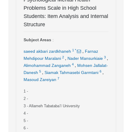
Problems Scale in High School
Students: Item Analysis and Internal
Structure
Subject Areas
:
,
1
*
saeed akbari zardkhaneh
Farnaz
,
,
2
3
Mehdipour Maralani
Nader Mansurkiaie
,
4
Alimohammad Zanganeh
Mohsen Jallalat-
,
,
5
6
Danesh
Siamak Tahmasebi Garmtani
7
Masoud Zareiyan
1
-
2
-
3
- Allameh Tabataba’I University
4
-
5
-
6
-