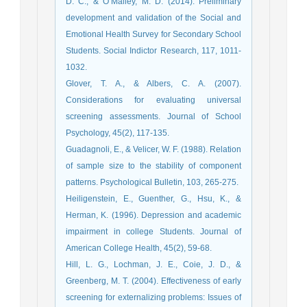
D. C., & O’Malley, M. D. (2014). Preliminary
development and validation of the Social and
Emotional Health Survey for Secondary School
Students. Social Indictor Research, 117, 1011-
1032.
Glover, T. A., & Albers, C. A. (2007).
Considerations for evaluating universal
screening assessments. Journal of School
Psychology, 45(2), 117-135.
Guadagnoli, E., & Velicer, W. F. (1988). Relation
of sample size to the stability of component
patterns. Psychological Bulletin, 103, 265-275.
Heiligenstein, E., Guenther, G., Hsu, K., &
Herman, K. (1996). Depression and academic
impairment in college Students. Journal of
American College Health, 45(2), 59-68.
Hill, L. G., Lochman, J. E., Coie, J. D., &
Greenberg, M. T. (2004). Effectiveness of early
screening for externalizing problems: Issues of