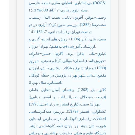
بی¬اختیاری: انطباق¬سازی نسخه فارسی (DOCS-
F). مجله علوم رفتاری، 7، (4)، 388-379.
رحیمی¬موقر، آفرین؛ بابایی، نعمت الله؛ رستمی،
محمدرضا (1382). بررسی شیوع کودک آزاری در دو
منطقه تهران، رفاه اجتماعی، 7، 161-141.
سیف، علی¬اکبر (1386). روش¬های اندازه¬گیری و
ارزشیابی آموزشی (چاپ هفتم). تهران: دوران.
غباري¬بناب، باقر؛ پرند، اكرم؛ حسين¬خانزاده
¬فيروزجاه، عباسعلي؛ موللي، گيتا و نعمتي، شهروز
(1388). ميزان شيوع مشكلات رفتاري دانش¬آموزان
مقطع ابتدايي شهر تهران. پژوهش در حيطه كودكان
استثنايي، سال نهم، 3.
کلاین، پل (1393). راهنمای آسان تحلیل عاملی
(ترجمه سیدجلال صدرالسادات و اصغر مینایی).
تهران: سمت. (تاریخ انتشار به زبان اصلی 1993).
كشكولي، غضنفر (1379). بررسي همه‌گیرشناسی
اخـتلالات رفتــاري كودكــان در مــدارس ابتــدايي
شهرســتان بوشــهر. پایان¬نامه کارشناسی ارشد
دانشگاه علوم پزشكي و خدمات بهداشـتي و درمـاني