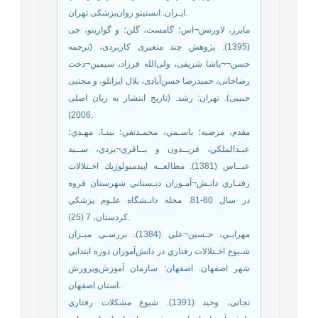
ايـران. انستيتو روان‌پزشکی تهران.
مایرز، لاورنس¬اس؛ گامست، گلن؛ و گوارینو، جی
(1395). پژوهش چند متغیری کاربردی، (ترجمه
حسن¬¬پاشا شریفی، ولی‌الله فرزاد، سیمین¬دخت
رضاخانی، حمیدرضا حسن‌آبادی، بلال ایزانلو، و مجتبی
حبیبی). تهران: رشد. (تاریخ انتشار به زبان اصلی
2006).
مقدم، مرضيه؛ ياسـمي، محمـدتقي؛ بينـا، مهـدي؛
عبـدالملكي، فريــدون و بــاقري¬يزدي، ســيد
عبــاس (1381). مطالعــه اپيدميولوژيك اخـتلالات
رفتـاري دانـش¬آمـوزان دبـستاني شهرستان قروه
در سال 80-81. مجله دانـشگاه علـوم پزشكي
كردستان، 7 (25).
مهرابـي، حـسين¬علي (1384). بررسـي ميـزان
شـيوع اخـتلالات رفتاري در دانش‌آموزان دوره ابتدايي
شهر اصفهان. اصفهان: سازمان آموزش‌وپرورش
استان اصفهان.
نجاتی، وحید (1391). شيوع مشكلات رفتاري