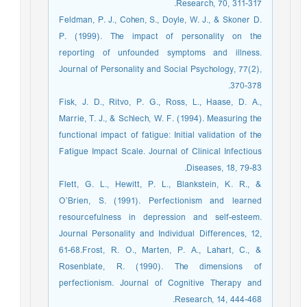
Research, 70, 311-317.
Feldman, P. J., Cohen, S., Doyle, W. J., & Skoner D.
P. (1999). The impact of personality on the
reporting of unfounded symptoms and illness.
Journal of Personality and Social Psychology, 77(2),
370-378.
Fisk, J. D., Ritvo, P. G., Ross, L., Haase, D. A.,
Marrie, T. J., & Schlech, W. F. (1994). Measuring the
functional impact of fatigue: Initial validation of the
Fatigue Impact Scale. Journal of Clinical Infectious
Diseases, 18, 79-83.
Flett, G. L., Hewitt, P. L., Blankstein, K. R., &
O’Brien, S. (1991). Perfectionism and learned
resourcefulness in depression and self-esteem.
Journal Personality and Individual Differences, 12,
61-68.Frost, R. O., Marten, P. A., Lahart, C., &
Rosenblate, R. (1990). The dimensions of
perfectionism. Journal of Cognitive Therapy and
Research, 14, 444-468.