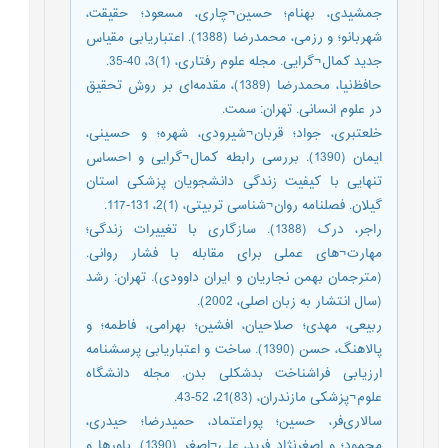
جمشیدی، بهنام؛ حسین¬چاری، مسعود؛ حقیقت،
شهربانو؛ و رزمی، محمدرضا (1388). اعتباریابی مقیاس
جدید کمال¬گرایی. مجله علوم رفتاری، (1)3، 40-35.
حافظ‌نیا، محمدرضا (1389)، مقدمه‌ای بر روش تحقیق
در علوم انسانی. تهران: سمت.
خلعتبری، جواد؛ قربان¬شیرودی، شهره؛ و حسینی،
ایمان (1390). بررسی رابطه کمال¬گرایی و احساس
تنهایی با کیفیت زندگی دانشجویان پزشکی استان
گیلان. فصلنامه روان¬شناسی تربیتی، (1)2، 131-117.
راجر، درک (1388). سازگاری با تغییرات زندگی؛
مهارت¬های عملی برای مقابله با فشار روانی.
(مترجمان بهمن نجاریان و ایران داوودی). تهران: رشد
(سال انتشار به زبان اصلی، 2002).
ربیعی، مهدی؛ صلاحیان، افشین؛ بهرامی، فاطمه؛ و
پالاهنگ، حسن (1390). ساخت و اعتباریابی پرسشنامه
ارزیابی فراشناخت بدشکلی بدن. مجله دانشگاه
علوم¬پزشکی مازندران، (83)21، 52-43.
سالاری‌فر، حسین؛ پوراعتماد، حمیدرضا؛ حیدری،
محمود؛ و اصغرنژاد فرید، علی¬اصغر (1390). باورها و