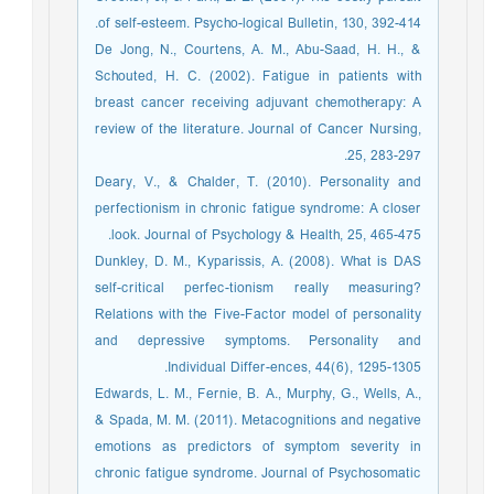
of self-esteem. Psycho-logical Bulletin, 130, 392-414.
De Jong, N., Courtens, A. M., Abu-Saad, H. H., &
Schouted, H. C. (2002). Fatigue in patients with
breast cancer receiving adjuvant chemotherapy: A
review of the literature. Journal of Cancer Nursing,
25, 283-297.
Deary, V., & Chalder, T. (2010). Personality and
perfectionism in chronic fatigue syndrome: A closer
look. Journal of Psychology & Health, 25, 465-475.
Dunkley, D. M., Kyparissis, A. (2008). What is DAS
self-critical perfec-tionism really measuring?
Relations with the Five-Factor model of personality
and depressive symptoms. Personality and
Individual Differ-ences, 44(6), 1295-1305.
Edwards, L. M., Fernie, B. A., Murphy, G., Wells, A.,
& Spada, M. M. (2011). Metacognitions and negative
emotions as predictors of symptom severity in
chronic fatigue syndrome. Journal of Psychosomatic