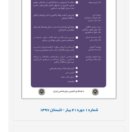
شماره
1
دوره
21
بهار - تابستان
1397