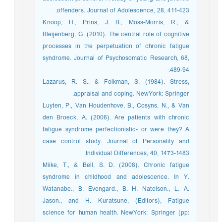
offenders. Journal of Adolescence, 28, 411-423.
Knoop, H., Prins, J. B., Moss-Morris, R., &
Bleijenberg, G. (2010). The central role of cognitive
processes in the perpetuation of chronic fatigue
syndrome. Journal of Psychosomatic Research, 68,
489-94.
Lazarus, R. S., & Folkman, S. (1984). Stress,
appraisal and coping. NewYork: Springer.
Luyten, P., Van Houdenhove, B., Cosyns, N., & Van
den Broeck, A. (2006). Are patients with chronic
fatigue syndrome perfectionistic- or were they? A
case control study. Journal of Personality and
Individual Differences, 40, 1473-1483.
Miike, T., & Bell, S. D. (2008). Chronic fatigue
syndrome in childhood and adolescence. In Y.
Watanabe., B, Evengard., B. H. Natelson., L. A.
Jason., and H. Kuratsune, (Editors), Fatigue
science for human health. NewYork: Springer (pp: