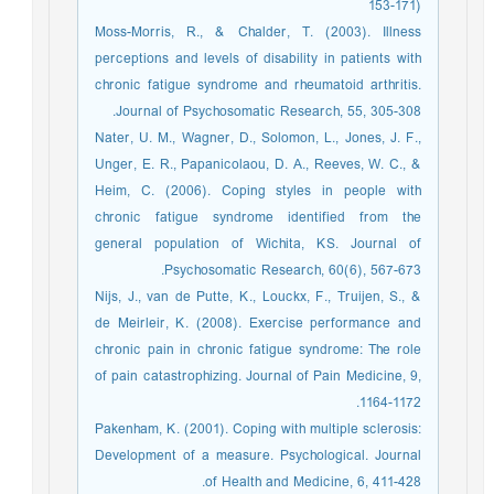
153-171)
Moss-Morris, R., & Chalder, T. (2003). Illness
perceptions and levels of disability in patients with
chronic fatigue syndrome and rheumatoid arthritis.
Journal of Psychosomatic Research, 55, 305-308.
Nater, U. M., Wagner, D., Solomon, L., Jones, J. F.,
Unger, E. R., Papanicolaou, D. A., Reeves, W. C., &
Heim, C. (2006). Coping styles in people with
chronic fatigue syndrome identified from the
general population of Wichita, KS. Journal of
Psychosomatic Research, 60(6), 567-673.
Nijs, J., van de Putte, K., Louckx, F., Truijen, S., &
de Meirleir, K. (2008). Exercise performance and
chronic pain in chronic fatigue syndrome: The role
of pain catastrophizing. Journal of Pain Medicine, 9,
1164-1172.
Pakenham, K. (2001). Coping with multiple sclerosis:
Development of a measure. Psychological. Journal
of Health and Medicine, 6, 411-428.