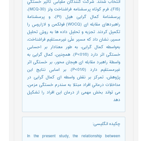
انتخاب شدند. شرکت کنندگان مقیاس تأثیر خستگي
(FIS)، فرم کوتاه پرسشنامه فراشناخت ولز (MCQ-30)،
پرسشنامة کمال گرایی هیل (PI)، و پرسشنامة
راهبردهای مقابله ای (WOCQ) فولکمن و لازاروس را
تکمیل کردند. تجزیه و تحلیل داده ها به روش تحلیل
مسیر، نشان داد که مسیر علّی غیرمستقیمِ فراشناخت،
به‌واسطه کمال گرایی، به طور معنادار بر احساس
خستگی اثر دارد (01/0>P). همچنین، کمال گرایی به
واسطة راهبرد مقابله ای هیجان محور، بر خستگی اثر
غیرمستقیم دارد (01/0>P). بر اساس نتایج این
پژوهش، تمرکز بر نقش واسطه ای کمال گرایی در
مداخلات درمانیِ افراد مبتلا به سندرم خستگی مزمن،
می تواند بخش مهمی از درمان این افراد را تشکیل
دهد
چکیده انگلیسی
:
In the present study, the relationship between