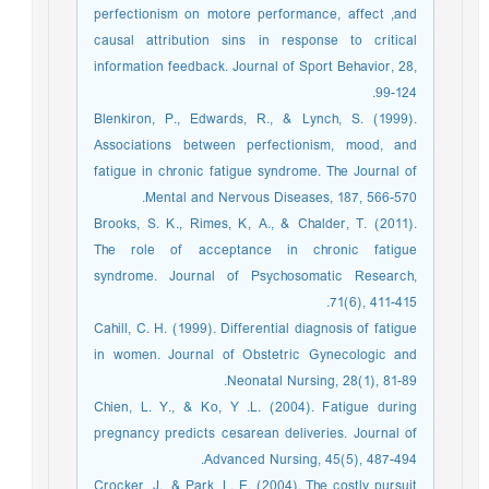
perfectionism on motore performance, affect ,and
causal attribution sins in response to critical
information feedback. Journal of Sport Behavior, 28,
99-124.
Blenkiron, P., Edwards, R., & Lynch, S. (1999).
Associations between perfectionism, mood, and
fatigue in chronic fatigue syndrome. The Journal of
Mental and Nervous Diseases, 187, 566-570.
Brooks, S. K., Rimes, K, A., & Chalder, T. (2011).
The role of acceptance in chronic fatigue
syndrome. Journal of Psychosomatic Research,
71(6), 411-415.
Cahill, C. H. (1999). Differential diagnosis of fatigue
in women. Journal of Obstetric Gynecologic and
Neonatal Nursing, 28(1), 81-89.
Chien, L. Y., & Ko, Y .L. (2004). Fatigue during
pregnancy predicts cesarean deliveries. Journal of
Advanced Nursing, 45(5), 487-494.
Crocker, J., & Park, L. E. (2004). The costly pursuit