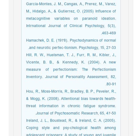
Garcia-Montes, J. M., Cangas, A., Prerez, M., Varez,
M., Hidalgo, A., & Gutierrez, O. (2005) Influence of
metacognitive variables on paranoid ideation.
Intrnational Journal of Clinical Psychology, 5(3),
463-469.
Hamachek, D. E. (1978). Psychodynamics of normal
and neurotic perfec-tionism. Psychology, 15, 27-33.
Hill, R. W., Huelsman, T. J., Furr, R. M., Kibler, J.,
Vicente, B. B., & Kennedy, K. (2004). A new
measure of perfectionism: The Perfectionism
Inventory. Journal of Personality Assessment, 82,
80-91.
Hou, R., Moss-Morris, R., Bradley, B. P., Peveler, R.,
& Mogg, K. (2008). Attentional bias towards health-
threat information in chronic fatigue syndrome.
Journal of Psychosomatic Research, 65, 47-50.
Ireland, J. L., Boustead, R., & Ireland, C. A. (2005).
Coping style and psy-chological health among
adolescent prisoners: A study of young and juvenile