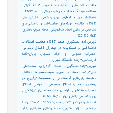
حالت فراشناختی، بازدارنده یا تسهیل کنندة نگرانی.
فصلنامه فرهنگ مشاوره و روان¬درمانی، (5)2، 92-77.
شاهقلیان، مهناز؛ آزادفلاح، پرویز؛ و فتحی¬آشتیانی، علی
(1391). مقایسه مؤلفه‌های فراشناخت و نارسایی‌های
شناختی براساس ابعاد شخصیتی. مجله علوم¬رفتاری،
(2)6، 130-125.
شیرین‌زاده¬دستگیری، صمد (1385). مقایسه اعتقادات
فراشناختی و مسئولیت در بیماران اختلال وسواس،
اضطراب عمومی، و افراد بهنجار. پایان¬نامه
کارشناسی¬ارشد دانشگاه شیراز.
شیرین¬زاده-دستگیری، صمد؛ گودرزی، محمدعلی؛
غنی¬زاده، احمد؛ و تقوی، سیدمحمدرضا (1387)،
مقايسه باورهاي فراشناختي و مسئوليت¬پذيري در
بيماران مبتلا به اختلال وسواسي ـ اجباري، اختلال
اضطراب منتشر و افراد بهنجار، مجله روان¬پزشكي و
روان¬شناسي باليني ايران، (1)14، 55-46.
قدمگاهی، جواد؛ و دژکام، محمود (1377). کیفیت روابط
اجتماعی، میزان استرس، و راهبردهای مقابله‌ای با آن