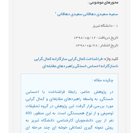
محورهای موضوعی
:
1
سمیه سعیدی دهاقانی سعیدی دهاقانی
1
- دانشگاه تبریز
تاریخ دریافت : 1398/05/12
تاریخ انتشار : 1398/05/28
کلید واژه
:
فراشناخت کمال گرایی سازگارانه کمال گرایی
ناسازگارانه احساس خستگی راهبردهای مقابله ای
,
چکیده مقاله
:
در پژوهش حاضر، رابطة فراشناخت با احساس
خستگی، به واسطه راهبردهای مقابله‌ای و کمال گرایی
مورد بررسی قرار گرفت. این پژوهش در گروه تحقیقات
توصیفی و از نوع همبستگی است. به این منظور، 400
نفر از بین دانشجویان کارشناسی دانشگاه تبریز به
روش نمونه گیری تصادفی خوشه ای چند مرحله ای