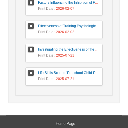
Factors Influencing the Inhibition of Forgiveness of Infidelity in Traumatized Men and Women
Print Date
: 2026-02-07
Effectiveness of Training Psychological Capital with the Intervention Model of Luthans on the Psychological Capital of the Experts Working in an Industrial Organization
Print Date
: 2026-02-02
Investigating the Effectiveness of the Love City Game on Sexual Anxiety in Couples
Print Date
: 2025-07-21
Life Skills Scale of Preschool Child-Parent Report (LSS-PPR): Development and Preliminary Psychometric Evaluation
Print Date
: 2025-07-21
Home Page