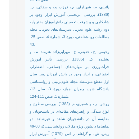
پائیزی، م.، شهرآرای، م.، فرزاد، و.، و صفائی، پ.
(1386). بررسی اثربخشی آموزش ابراز وجود بر
شادکامی و پیشرفت تحصیلی دانش‌آموزان دختر پایه
دوم رشتة علوم تجربی دبیرستان‌های تجربی. مجلة
مطالعات روانشناختی، دورة 3، شمارة 4، صص 25-
43.
رحیمی، ج.، حقیقی، ج.، مهرابی‌زاده هنرمند، م.، و
بشلیده، ک. (1385). بررسی تأثیر آموزش
جرأت‌ورزی بر مهارت‌های اجتماعی، اضطراب
اجتماعی، و ابراز وجود در دانش ‌آموزان پسر سال
اول مقطع متوسطه. مجلة علوم‌تربیتی و روانشناسی
دانشگاه شهید چمران اهواز، دورة 3، سال 13،
شمارة 1، صص 111-124.
روشن، ر.، و شعیری، م. (1383). بررسی سطوح و
انواع تنیدگی و راهبردهای مقابله‌ای در دانشجویان و
مقایسۀ آن در دانشجویان شاهد و غیرشاهد. دو
ماهنامۀ دانشور، ویژه مقالات روانشناسی، 2، 60-49.
ریس، ش.، و گراهام، ر. اس. (1379). آموزش ابراز