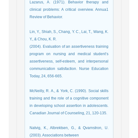
Lazarus, A. (1971). Behavior therapy and
clinical problems: A critical overview. Annua1
Review of Behavior.
Lin, Y., Shiah, S., Chang, Y. C., Lai, T., Wang, K.
Y., & Chou, K. R.
(2004). Evaluation of an assertiveness training
program on nursing and medical student’s
assertiveness, self-esteem, and interpersonal
communication satisfaction. Nurse Education
Today, 24, 656-665.
McNeilly, R. A., & York, C. (1990). Social skills
training and the role of a cognitive component
in developing school assertion in adolescents.
Canadian Journal of Counseling, 21, 120-135.
Natvig, K., Albrektsen, G., & Qvarnstron, U.
(2003). Associations between