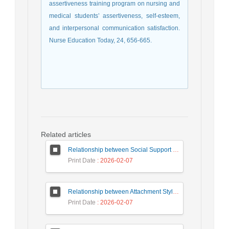
assertiveness training program on nursing and
medical students’ assertiveness, self-esteem,
and interpersonal communication satisfaction.
Nurse Education Today, 24, 656-665.
Related articles
Relationship between Social Support Perception and Suicide Risk in Transsexual People: Mediation Role of Depression
Print Date
: 2026-02-07
Relationship between Attachment Styles and Risky Behaviors of Adolescents: The Mediating Role of Cognitive Emotion Regulation in Adolescents
Print Date
: 2026-02-07