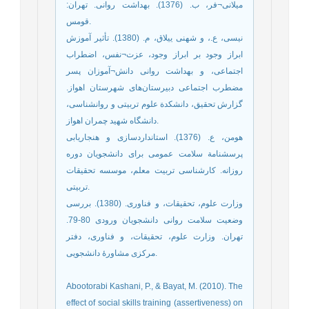
میلانی¬فر، ب. (1376). بهداشت روانی. تهران:
قومس.
نیسی، ع.، و شهنی ییلاق، م. (1380). تأثیر آموزش
ابراز وجود بر ابراز وجود، عزت¬نفس، اضطراب
اجتماعی، و بهداشت روانی دانش¬آموزان پسر
مضطرب اجتماعی دبیرستان‌های شهرستان اهواز.
گزارش تحقیق، دانشکدة علوم‌ تربیتی و روانشناسی،
دانشگاه شهید چمران اهواز.
هومن، ع. (1376). استانداردسازی و هنجاریابی
پرسشنامة سلامت عمومی برای دانشجویان دوره
روزانه. کارشناسی تربیت معلم، موسسه تحقیقات
تربیتی.
وزارت علوم، تحقیقات، و فناوری. (1380). بررسی
وضعیت سلامت روانی دانشجویان ورودی 80-79.
تهران. وزارت علوم، تحقیقات، و فناوری، دفتر
مرکزی مشاورۀ دانشجویی.
Abootorabi Kashani, P., & Bayat, M. (2010). The
effect of social skills training (assertiveness) on