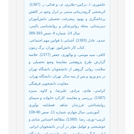
عاشوری، ا.، ترکمن¬ملایری، م.، و فدائی، ز. (1387).
اثربخشی گروه‌درمانی مبتنی بر ابراز وجود در کاهش
پرخاشگری و بهبود پیشرفت تحصیلی دانش‌آموزان
دبیرستانی. مجلة روانپزشکی و روانشناسی بالینی،
سال 14، شماره 4، صص 393-389.
عبدی، عادل (1383). آشنایی با قوانین مهم اجتماعی:
کتاب کار دانش‌آموز. تهران: برگ زیتون.
کافی، سید موسی، و بوالهری، جعفر (1377). خلاصة
گزارش طرح پژوهشی مقایسۀ وضع تحصیلی و
سلامت روانی گروهی از دانشجویان دانشگاه تهران
در بدو ورود و پس از سه سال. تهران: دانشگاه تهران،
معاونت دانشجویی فرهنگی.
کرامتی، هادی، مرادی، علیرضا، و کاوه، منیژه
(1387). بررسی و مقایسه کارکرد خانواده و سیمای
روانشناختی فرزندان شاهد. فصلنامه نوآوری
آموزشی، سال چهارم، شماره 11، صص 90-108.
کرمی¬نوری، رضا. (1380). مطالعه احساس شادی و
خوشبختی و عوامل مؤثر در آن در دانشجویان ایرانی.
اولین کنگره بهداشت روان دانشجویان، دانشگاه