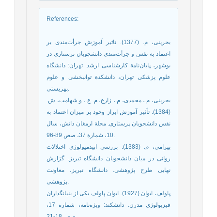
References
:
بحرینی، م. (1377). تاثیر آموزش جرأت‌مندی بر
اعتماد به نفس و جرأت‌مندی دانشجویان پرستاری در
بوشهر، پایان‌نامة کارشناسی ارشد. تهران: دانشگاه
علوم پزشکی تهران، دانشکدة توانبخشی و علوم
بهزیستی.
بحرینی، م.، محمدی، م.، زارع، م. ع.، و شهامت، ش.
(1384). تأثیر آموزش ابراز وجود بر میزان اعتماد به
نفس دانشجویان پرستاری. مجلة ارمغان دانش، سال
10، شمارة 37، صص 89-96.
بیرامی، م. (1383). بررسی اپیدمیولوژی اختلالات
روانی در میان دانشجویان دانشگاه تبریز. گزارش
نهایی طرح پژوهشی. دانشگاه تبریز، معاونت
پژوهشی.
پاولف، ایوان (1927). ایوان پاولف یکی از بنیانگذاران
فیزیولوژی مدرن. دانشکند: ویژه‌نامه، شماره 17،
صص 18-21.