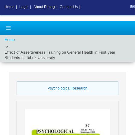
[fa]
Home
|
Login
|
About Rimag
|
Contact Us
|
Home
Effect of Assertiveness Training on General Health in First year
Students of Tabriz University
Psychological Research