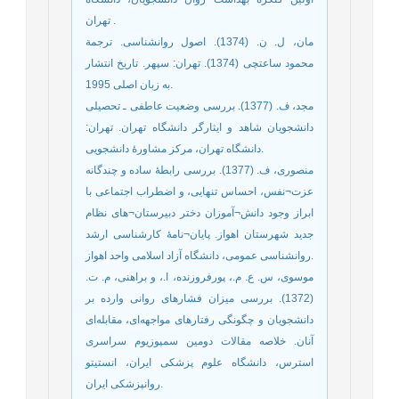
تهران .
مان، ل. ن. (1374). اصول روانشناسی. ترجمة
محمود ساعتچی (1374). تهران: سپهر. تاریخ انتشار
به زبان اصلی 1995.
مجد، ف. (1377). بررسی وضعیت عاطفی ـ تحصیلی
دانشجویان شاهد و ایثارگر دانشگاه تهران. تهران:
دانشگاه تهران، مرکز مشاورۀ دانشجویی.
منصوری، ف. (1377). بررسی رابطۀ ساده و چندگانه
عزت¬نفس، احساس تنهایی، و اضطراب اجتماعی با
ابراز وجود دانش¬آموزان دختر دبیرستان¬های نظام
جدید شهرستان اهواز. پایان¬نامۀ کارشناسی ارشد
روانشناسی عمومی، دانشگاه آزاد اسلامی واحد اهواز.
موسوی، س. ع. م.، پورفروزنده، ا.، و براهنی، م. ت.
(1372). بررسی میزان فشارهای روانی وارده بر
دانشجویان و چگونگی رفتارهای مواجهه‌ای، مقابله‌ای
آنان. خلاصه مقالات دومین سمپوزیوم سراسری
استرس، دانشگاه علوم پزشکی ایران، انستیتو
روانپزشکی ایران.