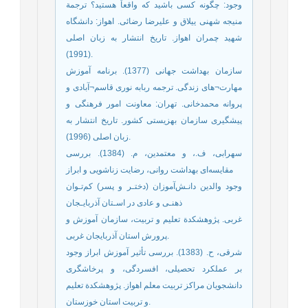
وجود: چگونه کسی باشید که واقعاً هستید؟ ترجمة
منیجه شهنی ییلاق و علیرضا رضائی. اهواز: دانشگاه
شهید چمران اهواز. تاریخ انتشار به زبان اصلی
(1991).
سازمان بهداشت جهانی (1377). برنامه آموزش
مهارت¬های زندگی. ترجمه ربابه نوری قاسم¬آبادی و
پروانه محمدخانی. تهران: معاونت امور فرهنگی و
پیشگیری سازمان بهزیستی کشور. تاریخ انتشار به
زبان اصلی (1996).
سهرابی، ف.، و معتمدین، م. (1384). بررسی
مقایسه‌ای بهداشت روانی، رضایت زناشویی و ابراز
وجود والدین دانـش‌آموزان (دختـر و پسر) کم‌تـوان
ذهنـی و عادی در اسـتان آذربایـجان
غربی. پژوهشکدة تعلیم و تربیت، سازمان آموزش و
پرورش استان آذربایجان غربی.
شرقی، ح. (1383). بررسی تأثیر آموزش ابراز وجود
بر عملکرد تحصیلی، افسردگی، و پرخاشگری
دانشجویان مراکز تربیت معلم اهواز. پژوهشکدة تعلیم
و تربیت استان خوزستان.