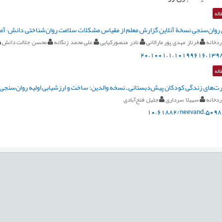
اله
روان‌سنجیِ نسخة آنلاینِ گزارش معلم از مقیاس مشکلات سلامت روان‌شناختی دانش¬آمو
ردخانه
فرناز مهدی پور مارالانی
نادر منصورکیایی
علی محمد زنگانه
محسن جلالت دانش
20.1001.1.10199616.1398
اله
ت‌های زندگی کودکان پیش‌دبستانی ـ نسخه والدین: ساخت و ارزشیابی اولیه روان‌سنجی
ردخانه
سهیلا سرداری
جلیل فتح‌آبادی
10.61882/neevand.5098