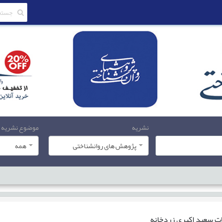
نشریه
موضوع نشریه
پژوهش های روانشناختی
همه
ات
سعید اکبری زردخانه