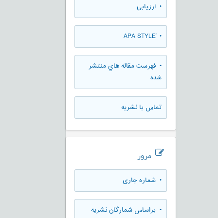
• ارزيابي
• َAPA STYLE
• فهرست مقاله هاي منتشر
شده
تماس با نشریه
مرور
•
شماره جاری
•
براساس شمارگان نشریه