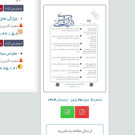
دسترسی آزاد
مق
1
-
ویژگی¬های 
سعید اکبری ز
.22.1.5.8
دسترسی آزاد
مق
2
-
مقیاس مهار
سعید اکبری ز
8.25.1.21
شماره
2
دوره
25
پاییز - زمستان
1404
ارسال مقاله به نشریه