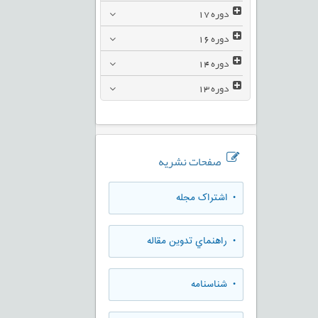
دوره
17
دوره
16
دوره
14
دوره
13
صفحات نشریه
• اشتراک مجله
• راهنماي تدوين مقاله
• شناسنامه