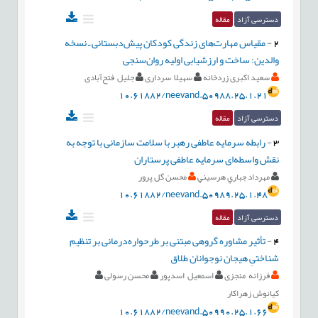
دسترسی آزاد
مقاله
2
-
مقیاس مهارت‌های زندگی کودکان پیش‌دبستانی ـ نسخه
والدین: ساخت و ارزشیابی اولیه روان‌سنجی
سعید اکبری زردخانه
سهیلا سرداری
جلیل فتح‌آبادی
10.61882/neevand.50988.25.1.21
دسترسی آزاد
مقاله
3
-
رابطه سرمایه عاطفی رهبر با سلامت سازمانی با توجه به
نقش واسطه‌ای سرمایه عاطفی پرستاران
مهرداد جباري هرسيني
محسن گل پرور
10.61882/neevand.50989.25.1.48
دسترسی آزاد
مقاله
4
-
تأثیر مشاوره گروهی مبتنی بر طرحواره‌درمانی بر تنظیم
شناختیِ هیجان نوجوانان طلاق
فرزانه منجزی
اسمعيل اسدپور
محسن رسولی
کیانوش زهراکار
10.61882/neevand.50990.25.1.66