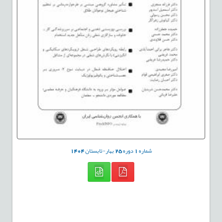
شماره
1
دوره
25
بهار-تابستان
1404