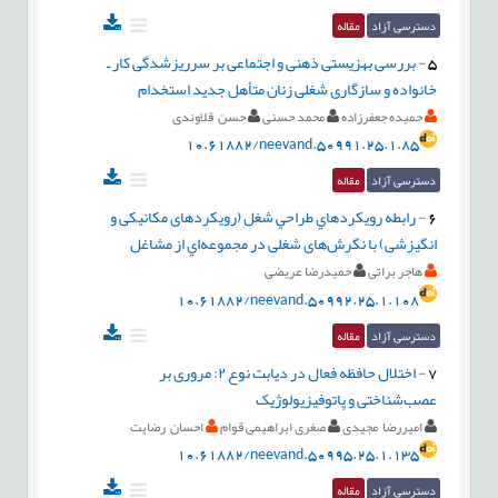
دسترسی آزاد
مقاله
5
-
بررسی بهزیستی ذهنی و اجتماعی بر سرریزشدگی کار ـ
خانواده و سازگاری شغلی زنان متأهل جدید استخدام
حمیده جعفرزاده
محمد حسنی
حسن قلاوندی
10.61882/neevand.50991.25.1.85
دسترسی آزاد
مقاله
6
-
رابطه رويکردهاي طراحي شغل (رویکردهای مکانیکی و
انگیزشی) با نگرش‌های شغلی در مجموعه‌اي از مشاغل
هاجر براتی
حمیدرضا عریضی
10.61882/neevand.50992.25.1.108
دسترسی آزاد
مقاله
7
-
اختلال حافظه فعال در دیابت نوع ۲: مروری بر
عصب‌شناختی و پاتوفیزیولوژیک
امیررضا مجیدی
صغری ابراهیمی قوام
احسان رضایت
10.61882/neevand.50995.25.1.135
دسترسی آزاد
مقاله