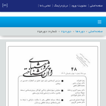
[en]
صفحه اصلی
|
عضویت/ ورود
|
درباره رایمگ
|
تماس با ما
|
صفحه اصلی
دوره ها
دوره
25
شماره
1
دوره
25