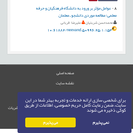
8
-
عوامل مؤثر بر ورود به دانشگاه فرهنگیان و حرفه
معلمی؛ مطالعه موردی دانشجو ـ معلمان
محمدحسن شربتیان
علیرضا قربانی
10.61882/neevand.50996.25.1.153
صفحه اصلی
نقشه سایت
تماس با ما
برای شخصی سازی ارائه خدمات و تجربه بهتر شما در این
سایت، ضمن رعایت کامل حریم خصوصی، اطلاعات از طریق
حقوق این وب‌سایت متعلق به سامانه مدیریت نشریات
کوکی ذخیره می شوند
رایمگ است.
حق نشر
1405-1396
نمی پذیرم
می پذیرم
©