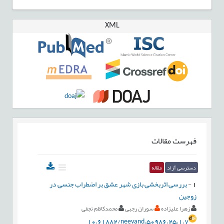
XML
فهرست مقالات
دسترسی آزاد
مقاله
1
-
بررسی اثربخشی بازی شهر عشق بر اضطراب جنسی در
زوجین
زهرا علیزاده
سوران رجبی
محمدکاظم نجفی
10.61882/neevand.50986.25.1.7