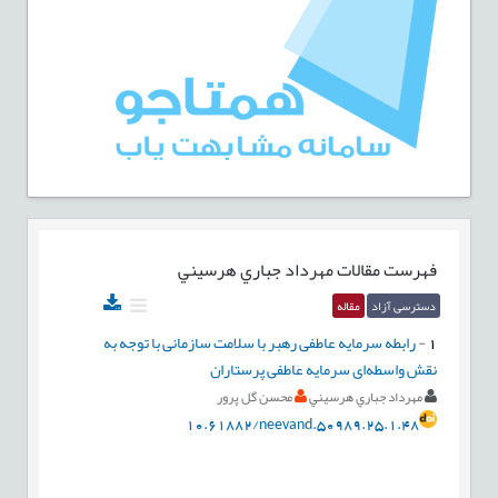
فهرست مقالات
مهرداد جباري هرسيني
دسترسی آزاد
مقاله
1
-
رابطه سرمایه عاطفی رهبر با سلامت سازمانی با توجه به
نقش واسطه‌ای سرمایه عاطفی پرستاران
مهرداد جباري هرسيني
محسن گل پرور
10.61882/neevand.50989.25.1.48