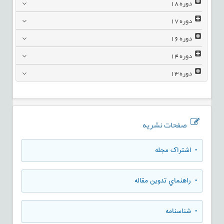
دوره
18
دوره
17
دوره
16
دوره
14
دوره
13
صفحات نشریه
• اشتراک مجله
• راهنماي تدوين مقاله
• شناسنامه