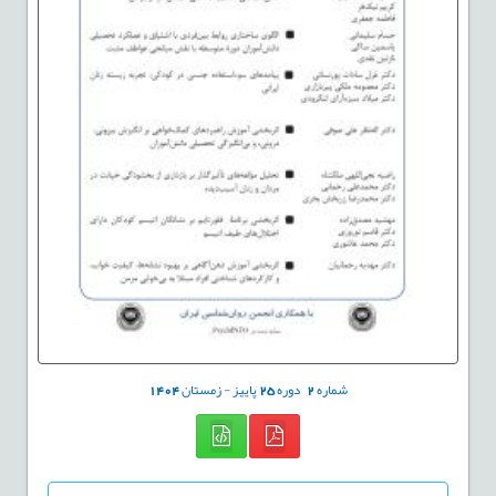
شماره
2
دوره
25
پاییز - زمستان
1404