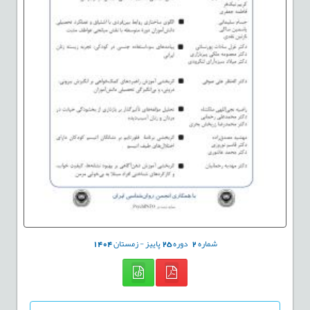
شماره
2
دوره
25
پاییز - زمستان
1404