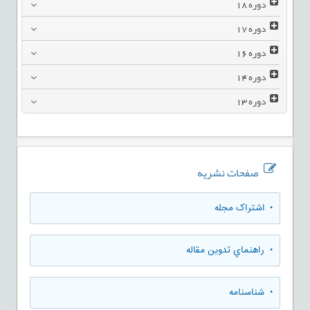
دوره
18
دوره
17
دوره
16
دوره
14
دوره
13
صفحات نشریه
• اشتراک مجله
• راهنماي تدوين مقاله
• شناسنامه