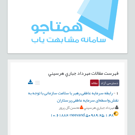
فهرست مقالات
مهرداد جباري هرسيني
دسترسی آزاد
مقاله
1
-
رابطه سرمایه عاطفی رهبر با سلامت سازمانی با توجه به
نقش واسطه‌ای سرمایه عاطفی پرستاران
مهرداد جباري هرسيني
محسن گل پرور
10.61882/neevand.50989.25.1.48