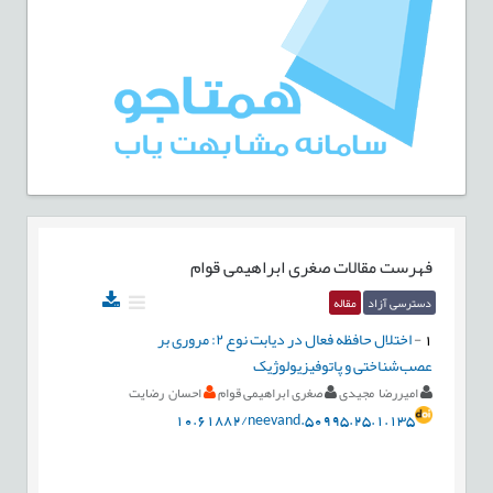
فهرست مقالات
صغری ابراهیمی قوام
دسترسی آزاد
مقاله
1
-
اختلال حافظه فعال در دیابت نوع ۲: مروری بر
عصب‌شناختی و پاتوفیزیولوژیک
امیررضا مجیدی
صغری ابراهیمی قوام
احسان رضایت
10.61882/neevand.50995.25.1.135