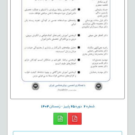
شماره
2
دوره
25
پاییز - زمستان
1404