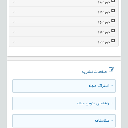
دوره
18
دوره
17
دوره
16
دوره
14
دوره
13
صفحات نشریه
• اشتراک مجله
• راهنماي تدوين مقاله
• شناسنامه