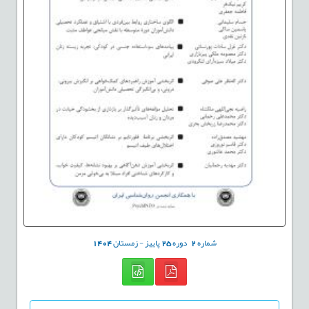
شماره
2
دوره
25
پاییز - زمستان
1404