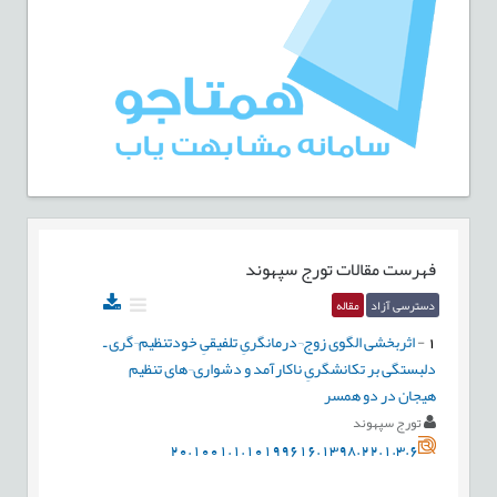
فهرست مقالات
تورج سپهوند
دسترسی آزاد
مقاله
1
-
اثربخشی الگوی زوج¬درمانگریِ تلفیقیِ خودتنظیم¬گری ـ
دلبستگی بر تکانشگریِ ناکارآمد و دشواری¬های تنظیم
هیجان در دو همسر
تورج سپهوند
20.1001.1.10199616.1398.22.1.3.6