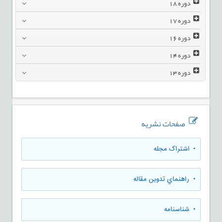
دوره
18
دوره
17
دوره
16
دوره
14
دوره
13
صفحات نشریه
• اشتراک مجله
• راهنماي تدوين مقاله
• شناسنامه