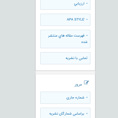
• ارزيابي
• َAPA STYLE
• فهرست مقاله هاي منتشر
شده
تماس با نشریه
مرور
•
شماره جاری
•
براساس شمارگان نشریه