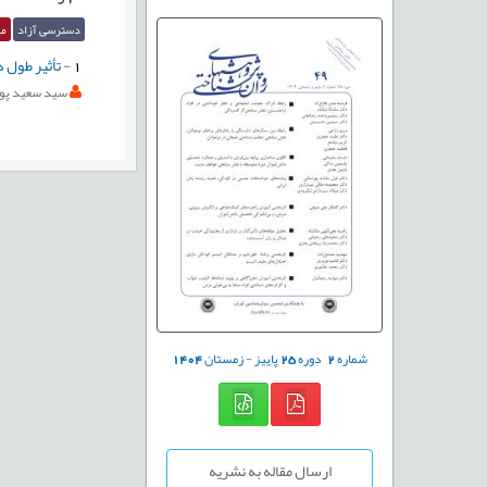
دسترسی آزاد
مق
1
-
تأثير طول د
سيد سعيد پور
شماره
2
دوره
25
پاییز - زمستان
1404
ارسال مقاله به نشریه