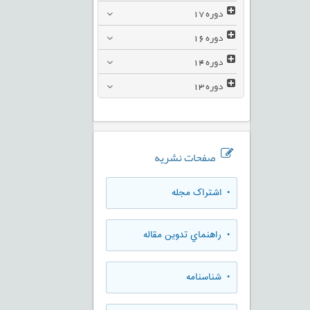
دوره
17
دوره
16
دوره
14
دوره
13
صفحات نشریه
• اشتراک مجله
• راهنماي تدوين مقاله
• شناسنامه