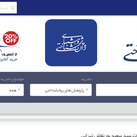
نشریه
موضوع نشریه
پژوهش های روانشناختی
همه
ات
سيد سعيد پورنقاش تهراني