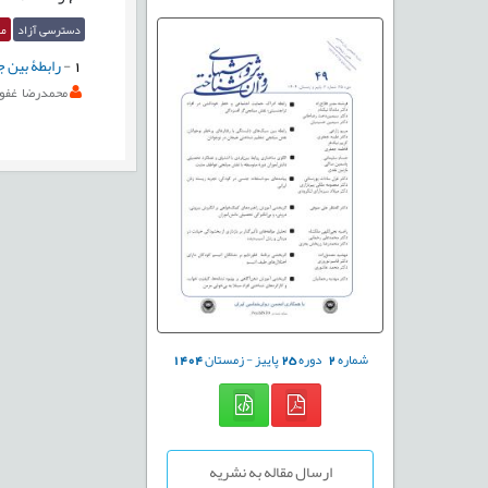
دسترسی آزاد
مق
1
-
رابطۀ بین ج
محمدرضا غفور
شماره
2
دوره
25
پاییز - زمستان
1404
ارسال مقاله به نشریه