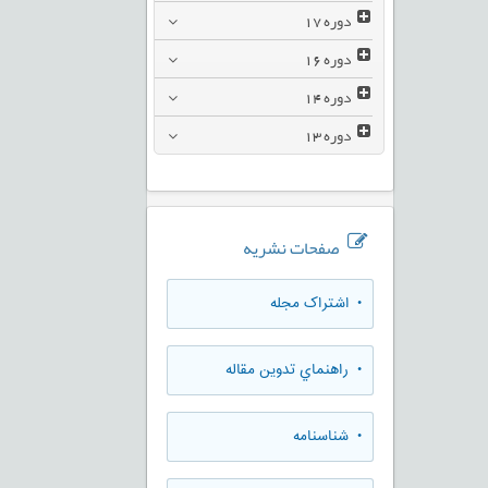
دوره
17
دوره
16
دوره
14
دوره
13
صفحات نشریه
• اشتراک مجله
• راهنماي تدوين مقاله
• شناسنامه