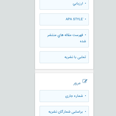
• ارزيابي
• َAPA STYLE
• فهرست مقاله هاي منتشر
شده
تماس با نشریه
مرور
•
شماره جاری
•
براساس شمارگان نشریه