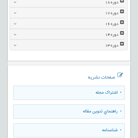
دوره
18
دوره
17
دوره
16
دوره
14
دوره
13
صفحات نشریه
• اشتراک مجله
• راهنماي تدوين مقاله
• شناسنامه