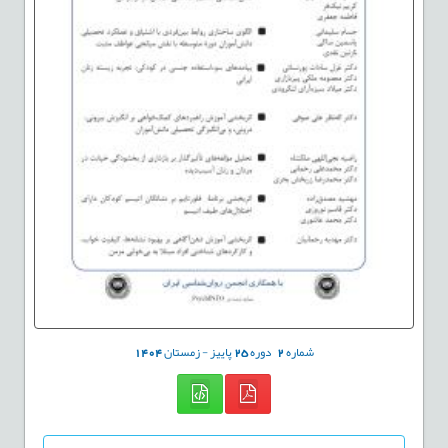
شماره
2
دوره
25
پاییز - زمستان
1404