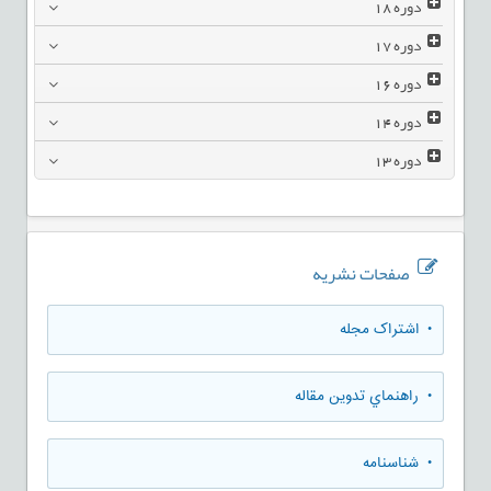
دوره
18
دوره
17
دوره
16
دوره
14
دوره
13
صفحات نشریه
• اشتراک مجله
• راهنماي تدوين مقاله
• شناسنامه