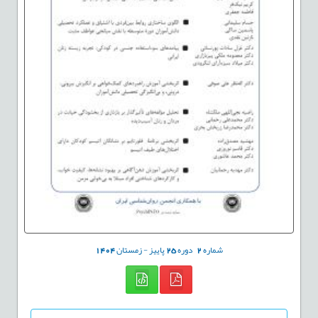
شماره
2
دوره
25
پاییز - زمستان
1404