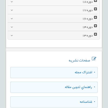
دوره
18
دوره
17
دوره
16
دوره
14
دوره
13
صفحات نشریه
• اشتراک مجله
• راهنماي تدوين مقاله
• شناسنامه