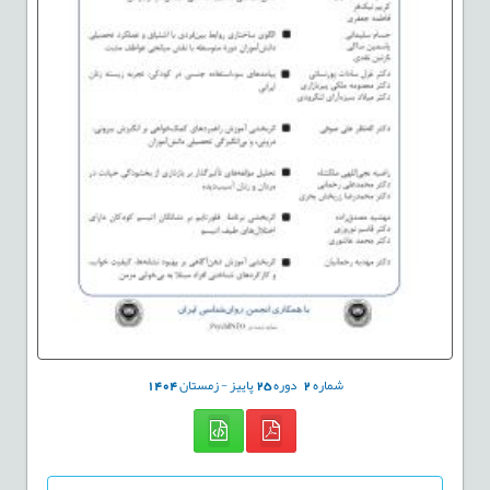
شماره
2
دوره
25
پاییز - زمستان
1404