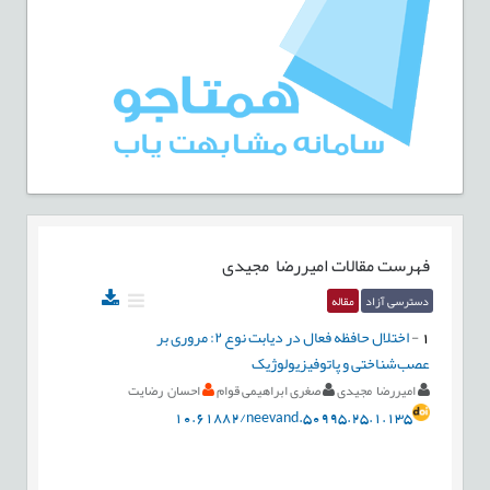
فهرست مقالات
امیررضا مجیدی
دسترسی آزاد
مقاله
1
-
اختلال حافظه فعال در دیابت نوع ۲: مروری بر
عصب‌شناختی و پاتوفیزیولوژیک
امیررضا مجیدی
صغری ابراهیمی قوام
احسان رضایت
10.61882/neevand.50995.25.1.135