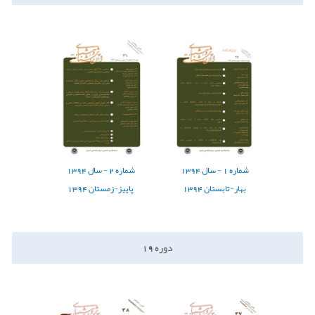
شماره
1 -
سال
1394
شماره
2 -
سال
1394
بهار-تابستان 1394
پاییز-زمستان 1394
دوره
19