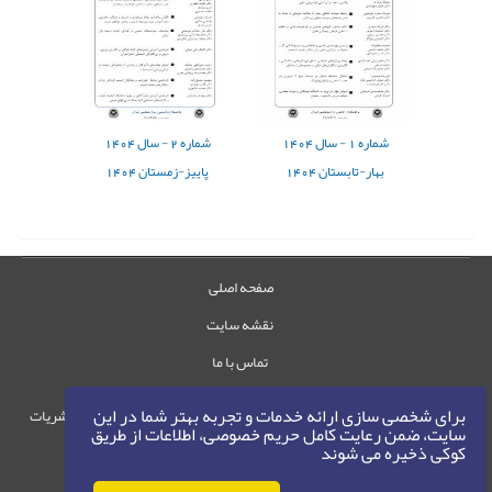
شماره
1 -
سال
1404
شماره
2 -
سال
1404
بهار-تابستان 1404
پاییز-زمستان 1404
صفحه اصلی
نقشه سایت
تماس با ما
برای شخصی سازی ارائه خدمات و تجربه بهتر شما در این
حقوق این وب‌سایت متعلق به سامانه مدیریت نشریات
سایت، ضمن رعایت کامل حریم خصوصی، اطلاعات از طریق
رایمگ است.
کوکی ذخیره می شوند
حق نشر
1405-1396
©