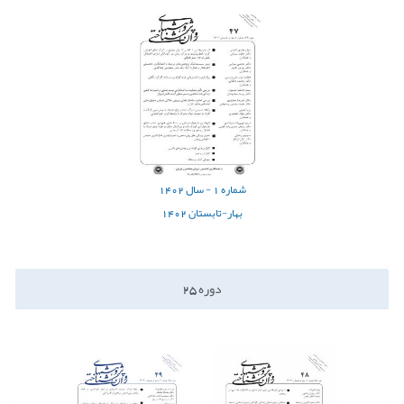
شماره
1 -
سال
1402
بهار-تابستان 1402
دوره
25