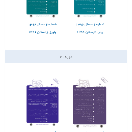
شماره
1 -
سال
1396
شماره
2 -
سال
1396
بهار-تابستان 1396
پاییز-زمستان 1396
دوره
21