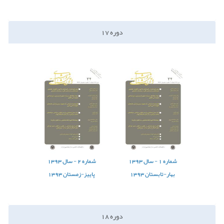
دوره
17
شماره
1 -
سال
1393
شماره
2 -
سال
1393
بهار-تابستان 1393
پاییز-زمستان 1393
دوره
18