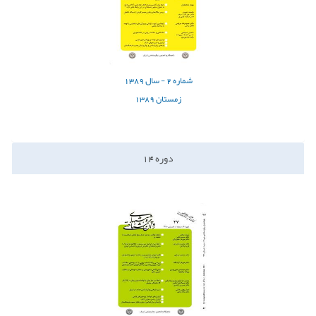
شماره
2 -
سال
1389
زمستان 1389
دوره
14