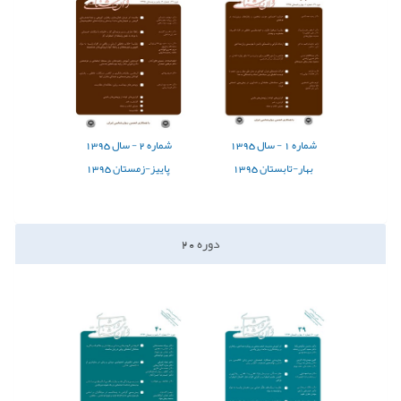
شماره
1 -
سال
1395
شماره
2 -
سال
1395
بهار-تابستان 1395
پاییز-زمستان 1395
دوره
20