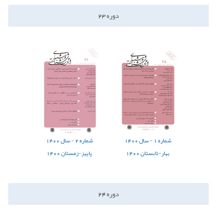
دوره
23
شماره
1 -
سال
1400
شماره
2 -
سال
1400
بهار-تابستان 1400
پاییز-زمستان 1400
دوره
24