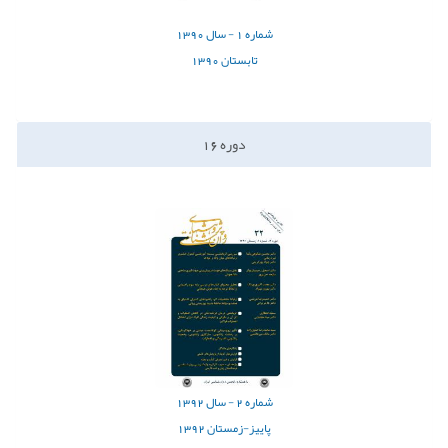
شماره
1 -
سال
1390
تابستان 1390
دوره
16
شماره
2 -
سال
1392
پاییز-زمستان 1392