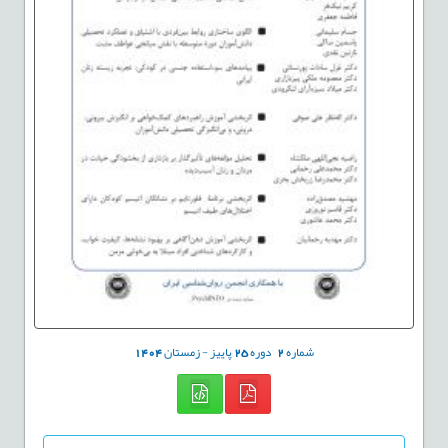
شماره
2
دوره
25
پاییز - زمستان
1404