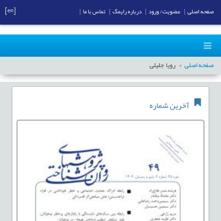
[en]
صفحه اصلی
|
عضویت/ ورود
|
درباره رایمگ
|
تماس با ما
|
صفحه اصلی
رویا جلیلی
آخرین شماره