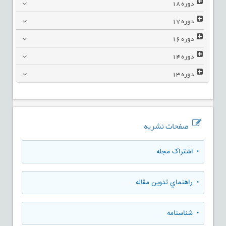
دوره
18
دوره
17
دوره
16
دوره
14
دوره
13
صفحات نشریه
• اشتراک مجله
• راهنماي تدوين مقاله
• شناسنامه