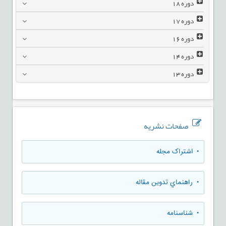
دوره
18
دوره
17
دوره
16
دوره
14
دوره
13
صفحات نشریه
• اشتراک مجله
• راهنماي تدوين مقاله
• شناسنامه