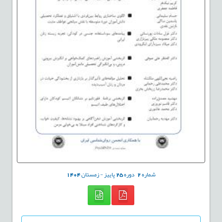
شماره
2
دوره
25
پاییز - زمستان
1404